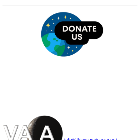
HỘI THIÊN
VĂN VÀ VŨ TRỤ
HỌC VIỆT NAM
Vietnam Astronomy and
Cosmology Association (VACA)
Văn phòng: 90b Khương Đình,
quận Thanh Xuân, Hà Nội
Điện thoại: 091.530.1116; Email:
info@thienvanvietnam.org