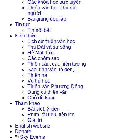
Các khóa học trực tuyến
Thiên văn học cho mọi
người
Bài giảng độc lập
Tin tức
Tin nổi bật
Kiến thức
Lịch sử thiên văn học
Trái Đất và sự sống
Hệ Mặt Trời
Các chòm sao
Thiên cầu, các hiện tượng
Sao, tinh vân, lỗ đen, ...
Thiên hà
Vũ trụ học
Thiên văn Phương Đông
Dụng cụ thiên văn
Chủ đề khác
Tham khảo
Bài viết, ý kiến
Phim, tài liệu, tiện ích
Giải trí
English website
Donate
">
Sky Events