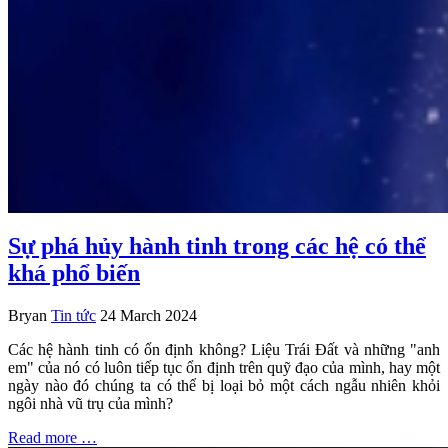
Sự phá hủy hành tinh trong các hệ có thể
khá phổ biến
Bryan
Tin tức
24 March 2024
Các hệ hành tinh có ổn định không? Liệu Trái Đất và những "anh
em" của nó có luôn tiếp tục ổn định trên quỹ đạo của mình, hay một
ngày nào đó chúng ta có thể bị loại bỏ một cách ngẫu nhiên khỏi
ngôi nhà vũ trụ của mình?
Read more …