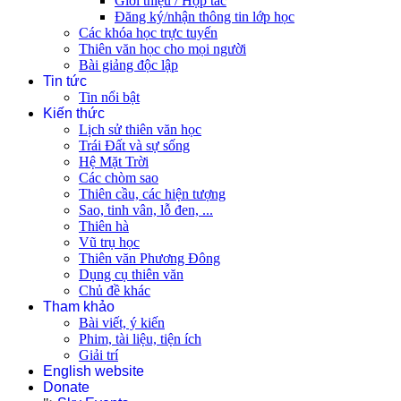
Giới thiệu / Hợp tác
Đăng ký/nhận thông tin lớp học
Các khóa học trực tuyến
Thiên văn học cho mọi người
Bài giảng độc lập
Tin tức
Tin nổi bật
Kiến thức
Lịch sử thiên văn học
Trái Đất và sự sống
Hệ Mặt Trời
Các chòm sao
Thiên cầu, các hiện tượng
Sao, tinh vân, lỗ đen, ...
Thiên hà
Vũ trụ học
Thiên văn Phương Đông
Dụng cụ thiên văn
Chủ đề khác
Tham khảo
Bài viết, ý kiến
Phim, tài liệu, tiện ích
Giải trí
English website
Donate