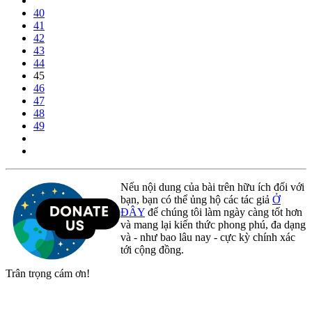
40
41
42
43
44
45
46
47
48
49
Nếu nội dung của bài trên hữu ích đối với
bạn, bạn có thể ủng hộ các tác giả
Ở
ĐÂY
để chúng tôi làm ngày càng tốt hơn
và mang lại kiến thức phong phú, đa dạng
và - như bao lâu nay - cực kỳ chính xác
tới cộng đồng.
Trân trọng cám ơn!