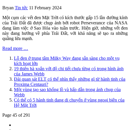
Bryan
Tin tức
11 February 2024
Một cụm các vết đen Mặt Trời có kích thước gấp 15 lần đường kính
của Trái Đất đã được chụp ảnh bởi robot Perseverance của NASA
đang làm việc ở Sao Hỏa vào tuần trước. Hiện giờ, những vết đen
này đang hướng về phía Trái Đất, với khả năng sẽ tạo ra những
quầng lửa mạnh.
Read more …
Lỗ đen ở trung tâm Milky Way đang sẵn sàng cho một vụ
kích hoạt lớn
19 thiên hà xoắn với độ chi tiết chưa từng có trong hình ảnh
của James Webb
Đài quan sát ELT có thể nhìn thấy những gì từ hành tinh của
Proxima Centauri?
Một vùng tạo sao khổng lồ và hấp dẫn trong ảnh chụp của
Webb
Có thể có 5 hành tinh đang di chuyển ở vùng ngoại biên của
Hệ Mặt Trời
Page 45 of 291