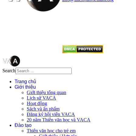
Mọi bài viết tại đây thuộc bản
quyền của VACA, vui lòng ghi rõ
tên tác giả và nguồn trích
dẫn
Thienvanvietnam.org
khi quý
vị tái sử dụng bất cứ nội dung nào
từ website này.
Search
Trang chủ
Giới thiệu
Giới thiệu tổng quan
Lịch sử VACA
Hoạt động
Sách và ấn phẩm
Đăng ký hội viên VACA
20 năm Thiên văn học và VACA
Đào tạo
Thiên văn học cho trẻ em