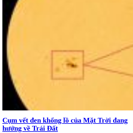
Cụm vết đen khổng lồ của Mặt Trời đang
hướng về Trái Đất