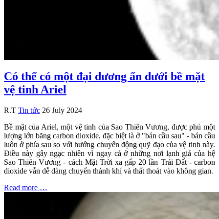
Có thể có một đại dương ẩn dưới bề mặt
vệ tinh Ariel
R.T
Tin tức
26 July 2024
Bề mặt của Ariel, một vệ tinh của Sao Thiên Vương, được phủ một
lượng lớn băng carbon dioxide, đặc biệt là ở "bán cầu sau" - bán cầu
luôn ở phía sau so với hướng chuyển động quỹ đạo của vệ tinh này.
Điều này gây ngạc nhiên vì ngay cả ở những nơi lạnh giá của hệ
Sao Thiên Vương - cách Mặt Trời xa gấp 20 lần Trái Đất - carbon
dioxide vẫn dễ dàng chuyển thành khí và thất thoát vào không gian.
Read more …