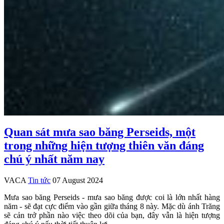
Quan sát mưa sao băng Perseids, một
trong những hiện tượng thiên văn đáng
chú ý nhất năm nay
VACA
Tin tức
07 August 2024
Mưa sao băng Perseids - mưa sao băng được coi là lớn nhất hàng
năm - sẽ đạt cực điểm vào gần giữa tháng 8 này. Mặc dù ánh Trăng
sẽ cản trở phần nào việc theo dõi của bạn, đây vẫn là hiện tượng