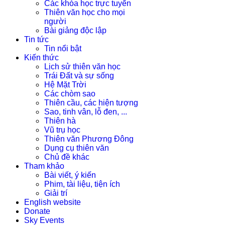
Các khóa học trực tuyến
Thiên văn học cho mọi
người
Bài giảng độc lập
Tin tức
Tin nổi bật
Kiến thức
Lịch sử thiên văn học
Trái Đất và sự sống
Hệ Mặt Trời
Các chòm sao
Thiên cầu, các hiện tượng
Sao, tinh vân, lỗ đen, ...
Thiên hà
Vũ trụ học
Thiên văn Phương Đông
Dụng cụ thiên văn
Chủ đề khác
Tham khảo
Bài viết, ý kiến
Phim, tài liệu, tiện ích
Giải trí
English website
Donate
Sky Events