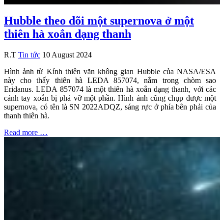
Hubble theo dõi một supernova ở một
thiên hà xoắn dạng thanh
R.T
Tin tức
10 August 2024
Hình ảnh từ Kính thiên văn không gian Hubble của NASA/ESA
này cho thấy thiên hà LEDA 857074, nằm trong chòm sao
Eridanus. LEDA 857074 là một thiên hà xoắn dạng thanh, với các
cánh tay xoắn bị phá vỡ một phần. Hình ảnh cũng chụp được một
supernova, có tên là SN 2022ADQZ, sáng rực ở phía bên phải của
thanh thiên hà.
Read more …