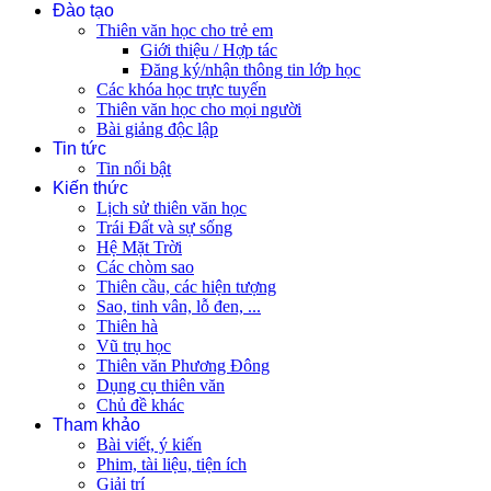
Đào tạo
Thiên văn học cho trẻ em
Giới thiệu / Hợp tác
Đăng ký/nhận thông tin lớp học
Các khóa học trực tuyến
Thiên văn học cho mọi người
Bài giảng độc lập
Tin tức
Tin nổi bật
Kiến thức
Lịch sử thiên văn học
Trái Đất và sự sống
Hệ Mặt Trời
Các chòm sao
Thiên cầu, các hiện tượng
Sao, tinh vân, lỗ đen, ...
Thiên hà
Vũ trụ học
Thiên văn Phương Đông
Dụng cụ thiên văn
Chủ đề khác
Tham khảo
Bài viết, ý kiến
Phim, tài liệu, tiện ích
Giải trí