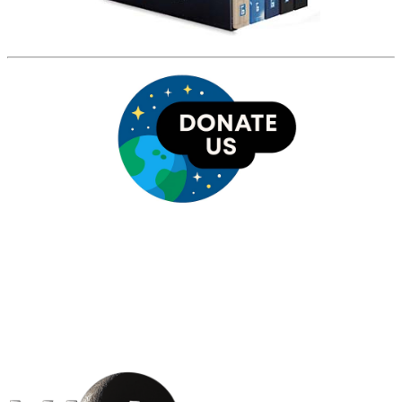
HỘI THIÊN
VĂN VÀ VŨ TRỤ
HỌC VIỆT NAM
Vietnam Astronomy and
Cosmology Association (VACA)
Văn phòng: 90b Khương Đình,