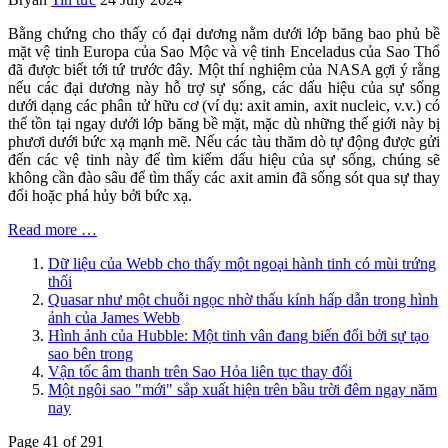
Bằng chứng cho thấy có đại dương nằm dưới lớp băng bao phủ bề
mặt vệ tinh Europa của Sao Mộc và vệ tinh Enceladus của Sao Thổ
đã được biết tới tứ trước đây. Một thí nghiệm của NASA gợi ý rằng
nếu các đại dương này hỗ trợ sự sống, các dấu hiệu của sự sống
dưới dạng các phân tử hữu cơ (ví dụ: axit amin, axit nucleic, v.v.) có
thể tồn tại ngay dưới lớp băng bề mặt, mặc dù những thế giới này bị
phươi dưới bức xạ mạnh mẽ. Nếu các tàu thăm dò tự động được gửi
đến các vệ tinh này để tìm kiếm dấu hiệu của sự sống, chúng sẽ
không cần đào sâu để tìm thấy các axit amin đã sống sót qua sự thay
đổi hoặc phá hủy bởi bức xạ.
Read more …
Dữ liệu của Webb cho thấy một ngoại hành tinh có mùi trứng
thối
Quasar như một chuỗi ngọc nhờ thấu kính hấp dẫn trong hình
ảnh của James Webb
Hình ảnh của Hubble: Một tinh vân đang biến đổi bởi sự tạo
sao bên trong
Vận tốc âm thanh trên Sao Hỏa liên tục thay đổi
Một ngôi sao "mới" sắp xuất hiện trên bầu trời đêm ngay năm
nay
Page 41 of 291