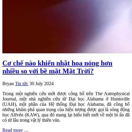
Cơ chế nào khiến nhật hoa nóng hơn
nhiều so với bề mặt Mặt Trời?
Bryan
Tin tức
30 July 2024
Trong một nghiên cứu mới được công bố trên The Astrophysical
Journal, một nhà nghiên cứu từ Đại học Alabama ở Huntsville
(UAH), một phần của Hệ thống Đại học Alabama, đã công bố
những khám phá quan trọng của hiện tượng được gọi là sóng động
học Alfvén (KAW), qua đó mang lại hiểu biết mới về một bí ẩn đã
có từ lâu trong vật lý thiên văn.
Read more …