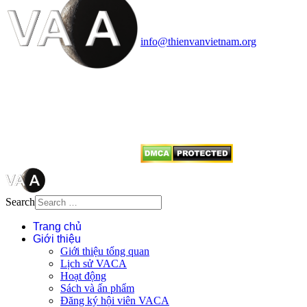
Văn phòng: 90b Khương Đình,
quận Thanh Xuân, Hà Nội
Điện thoại: 091.530.1116; Email:
info@thienvanvietnam.org
Mọi bài viết tại đây thuộc bản
quyền của VACA, vui lòng ghi rõ
tên tác giả và nguồn trích
dẫn
Thienvanvietnam.org
khi quý
vị tái sử dụng bất cứ nội dung nào
từ website này.
Search
Trang chủ
Giới thiệu
Giới thiệu tổng quan
Lịch sử VACA
Hoạt động
Sách và ấn phẩm
Đăng ký hội viên VACA