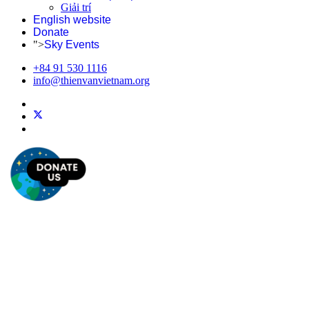
Giải trí
English website
Donate
">
Sky Events
+84 91 530 1116
info@thienvanvietnam.org