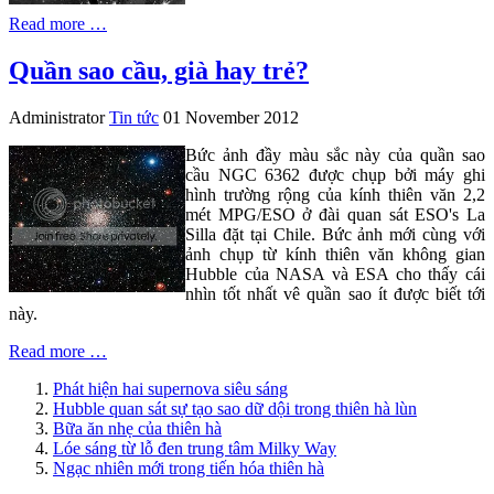
Read more …
Quần sao cầu, già hay trẻ?
Administrator
Tin tức
01 November 2012
Bức ảnh đầy màu sắc này của quần sao
cầu NGC 6362 được chụp bởi máy ghi
hình trường rộng của kính thiên văn 2,2
mét MPG/ESO ở đài quan sát ESO's La
Silla đặt tại Chile. Bức ảnh mới cùng với
ảnh chụp từ kính thiên văn không gian
Hubble của NASA và ESA cho thấy cái
nhìn tốt nhất vê quần sao ít được biết tới
này.
Read more …
Phát hiện hai supernova siêu sáng
Hubble quan sát sự tạo sao dữ dội trong thiên hà lùn
Bữa ăn nhẹ của thiên hà
Lóe sáng từ lỗ đen trung tâm Milky Way
Ngạc nhiên mới trong tiến hóa thiên hà