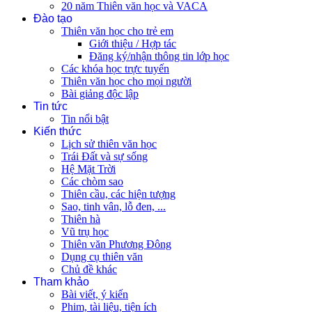
20 năm Thiên văn học và VACA
Đào tạo
Thiên văn học cho trẻ em
Giới thiệu / Hợp tác
Đăng ký/nhận thông tin lớp học
Các khóa học trực tuyến
Thiên văn học cho mọi người
Bài giảng độc lập
Tin tức
Tin nổi bật
Kiến thức
Lịch sử thiên văn học
Trái Đất và sự sống
Hệ Mặt Trời
Các chòm sao
Thiên cầu, các hiện tượng
Sao, tinh vân, lỗ đen, ...
Thiên hà
Vũ trụ học
Thiên văn Phương Đông
Dụng cụ thiên văn
Chủ đề khác
Tham khảo
Bài viết, ý kiến
Phim, tài liệu, tiện ích