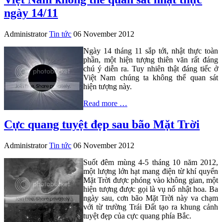
ngày 14/11
Administrator
Tin tức
06 November 2012
Ngày 14 tháng 11 sắp tới, nhật thực toàn
phần, một hiện tượng thiên văn rất đáng
chú ý diễn ra. Tuy nhiên thật đáng tiếc ở
Việt Nam chúng ta không thể quan sát
hiện tượng này.
Read more …
Cực quang tuyệt đẹp sau bão Mặt Trời
Administrator
Tin tức
06 November 2012
Suốt đêm mùng 4-5 tháng 10 năm 2012,
một lượng lớn hạt mang điện từ khí quyển
Mặt Trời được phóng vào không gian, một
hiện tượng được gọi là vụ nổ nhật hoa. Ba
ngày sau, cơn bão Mặt Trời này va chạm
với từ trường Trái Đất tạo ra khung cảnh
tuyệt đẹp của cực quang phía Bắc.