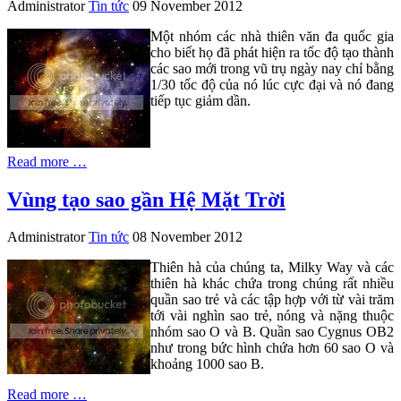
Administrator
Tin tức
09 November 2012
Một nhóm các nhà thiên văn đa quốc gia
cho biết họ đã phát hiện ra tốc độ tạo thành
các sao mới trong vũ trụ ngày nay chỉ bằng
1/30 tốc độ của nó lúc cực đại và nó đang
tiếp tục giảm dần.
Read more …
Vùng tạo sao gần Hệ Mặt Trời
Administrator
Tin tức
08 November 2012
Thiên hà của chúng ta, Milky Way và các
thiên hà khác chứa trong chúng rất nhiều
quần sao trẻ và các tập hợp với từ vài trăm
tới vài nghìn sao trẻ, nóng và nặng thuộc
nhóm sao O và B. Quần sao Cygnus OB2
như trong bức hình chứa hơn 60 sao O và
khoảng 1000 sao B.
Read more …