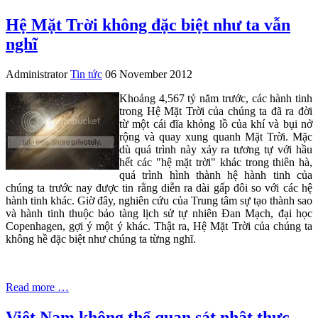
Hệ Mặt Trời không đặc biệt như ta vẫn
nghĩ
Administrator
Tin tức
06 November 2012
Khoảng 4,567 tỷ năm trước, các hành tinh
trong Hệ Mặt Trời của chúng ta đã ra đời
từ một cái đĩa khỏng lồ của khí và bụi nở
rộng và quay xung quanh Mặt Trời. Mặc
dù quá trình này xảy ra tương tự với hầu
hết các "hệ mặt trời" khác trong thiên hà,
quá trình hình thành hệ hành tinh của
chúng ta trước nay được tin rằng diễn ra dài gấp đôi so với các hệ
hành tinh khác. Giờ đây, nghiên cứu của Trung tâm sự tạo thành sao
và hành tinh thuộc bảo tàng lịch sử tự nhiên Đan Mạch, đại học
Copenhagen, gợi ý một ý khác. Thật ra, Hệ Mặt Trời của chúng ta
không hề đặc biệt như chúng ta từng nghĩ.
Read more …
Việt Nam không thể quan sát nhật thực