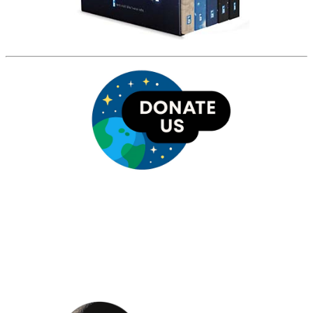
HỘI THIÊN
VĂN VÀ VŨ TRỤ
HỌC VIỆT NAM
Vietnam Astronomy and
Cosmology Association (VACA)