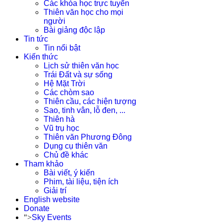
Các khóa học trực tuyến
Thiên văn học cho mọi
người
Bài giảng độc lập
Tin tức
Tin nổi bật
Kiến thức
Lịch sử thiên văn học
Trái Đất và sự sống
Hệ Mặt Trời
Các chòm sao
Thiên cầu, các hiện tượng
Sao, tinh vân, lỗ đen, ...
Thiên hà
Vũ trụ học
Thiên văn Phương Đông
Dụng cụ thiên văn
Chủ đề khác
Tham khảo
Bài viết, ý kiến
Phim, tài liệu, tiện ích
Giải trí
English website
Donate
">
Sky Events