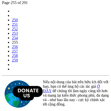
Page 255 of 291
250
251
252
253
254
255
256
257
258
259
Nếu nội dung của bài trên hữu ích đối với
bạn, bạn có thể ủng hộ các tác giả
Ở
ĐÂY
để chúng tôi làm ngày càng tốt hơn
và mang lại kiến thức phong phú, đa dạng
và - như bao lâu nay - cực kỳ chính xác
tới cộng đồng.