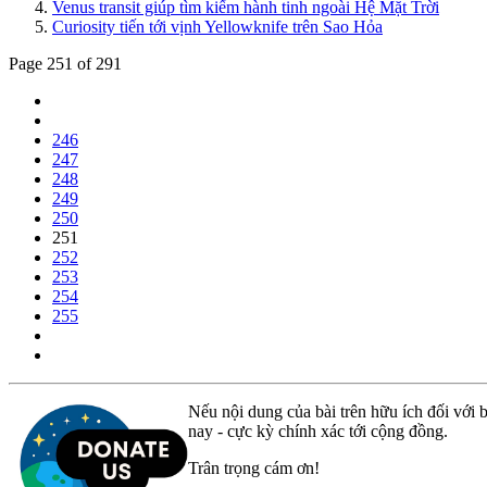
Venus transit giúp tìm kiếm hành tinh ngoài Hệ Mặt Trời
Curiosity tiến tới vịnh Yellowknife trên Sao Hỏa
Page 251 of 291
246
247
248
249
250
251
252
253
254
255
Nếu nội dung của bài trên hữu ích đối với b
nay - cực kỳ chính xác tới cộng đồng.
Trân trọng cám ơn!