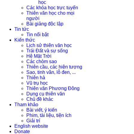
học
Các khóa học trực tuyến
Thiên văn học cho mọi
người
Bài giảng độc lập
Tin tức
Tin nổi bật
Kiến thức
Lịch sử thiên văn học
Trái Đất và sự sống
Hệ Mặt Trời
Các chòm sao
Thiên cầu, các hiện tượng
Sao, tinh vân, lỗ đen, ...
Thiên hà
Vũ trụ học
Thiên văn Phương Đông
Dụng cụ thiên văn
Chủ đề khác
Tham khảo
Bài viết, ý kiến
Phim, tài liệu, tiện ích
Giải trí
English website
Donate