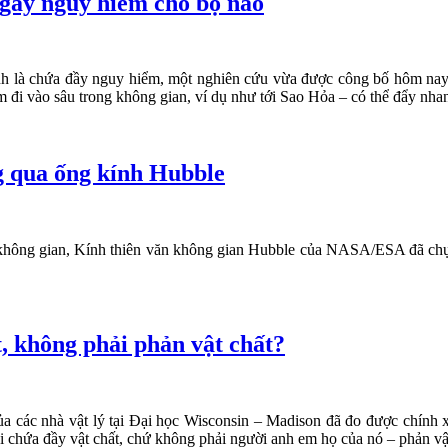
 gây nguy hiểm cho bộ não
 là chứa đầy nguy hiểm, một nghiên cứu vừa được công bố hôm nay t
m đi vào sâu trong không gian, ví dụ như tới Sao Hỏa – có thể đẩy nh
g qua ống kính Hubble
không gian, Kính thiên văn không gian Hubble của NASA/ESA đã chụp
t, không phải phản vật chất?
ủa các nhà vật lý tại Đại học Wisconsin – Madison đã đo được chính x
lại chứa đầy vật chất, chứ không phải người anh em họ của nó – phản vậ