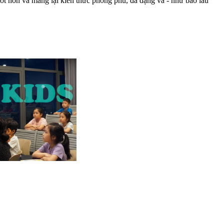
ốt hơn và mang lại kiến thức phong phú, đa dạng và - như bao lâu