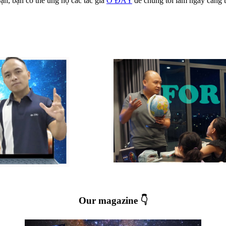
ạn, bạn có thể ủng hộ các tác giả
Ở ĐÂY
để chúng tôi làm ngày càng t
Our magazine 👇