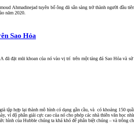
moud Ahmadinejad tuyên bố ông đã sẵn sàng trở thành người đầu tiên
 vào năm 2020.
trên Sao Hỏa
đã đặt mũi khoan của nó vào vị trí trên một tảng đá Sao Hỏa và sử 
 già tập hợp lại thành mô hình có dạng gần cầu, và có khoảng 150 quầ
 này, vì độ phân giải cực cao của nó cho phép các nhà thiên văn học nhì
bức hình của Hubble chúng ta khá khó để phân biệt chúng – và trông 