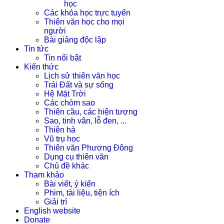
học
Các khóa học trực tuyến
Thiên văn học cho mọi
người
Bài giảng độc lập
Tin tức
Tin nổi bật
Kiến thức
Lịch sử thiên văn học
Trái Đất và sự sống
Hệ Mặt Trời
Các chòm sao
Thiên cầu, các hiện tượng
Sao, tinh vân, lỗ đen, ...
Thiên hà
Vũ trụ học
Thiên văn Phương Đông
Dụng cụ thiên văn
Chủ đề khác
Tham khảo
Bài viết, ý kiến
Phim, tài liệu, tiện ích
Giải trí
English website
Donate