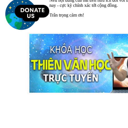
Nếu nội dung của bài trên hữu ích đối với b
nay - cực kỳ chính xác tới cộng đồng.
Trân trọng cám ơn!