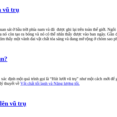
a vũ trụ
 sát ở bầu trời phía nam và đã được ghi lại trên toàn thế giới. Ngôi
a nó còn tạo ra bóng và nó có thể nhìn thấy được vào ban ngày. Gần đ
tìm thấy một vành đai vật chất tỏa sáng và đang mở rộng ở chòm sao p
ùn?
 định một quá trình gọi là “Hút lưới vũ trụ” như một cách mới để giải
lý thuyết về
Vật chất tối lạnh và Năng lượng tối.
lên vũ trụ