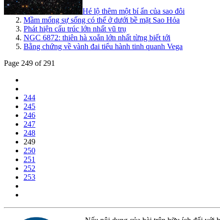
Hé lộ thêm một bí ẩn của sao đôi
Mầm mống sự sống có thể ở dưới bề mặt Sao Hỏa
Phát hiện cấu trúc lớn nhất vũ trụ
NGC 6872: thiên hà xoắn lớn nhất từng biết tới
Bằng chứng về vành đai tiểu hành tinh quanh Vega
Page 249 of 291
244
245
246
247
248
249
250
251
252
253