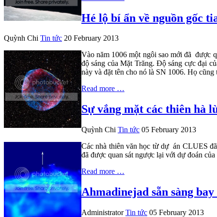
Hé lộ bí ẩn về nguồn gốc ti
Quỳnh Chi
Tin tức
20 February 2013
Vào năm 1006 một ngôi sao mới đã được quan
độ sáng của Mặt Trăng. Độ sáng cực đại củ
này và đặt tên cho nó là SN 1006. Họ cũng 
Read more …
Sự vắng mặt các thiên hà l
Quỳnh Chi
Tin tức
05 February 2013
Các nhà thiên văn học từ dự án CLUES đã xác
đã được quan sát ngược lại với dự đoán của 
Read more …
Ahmadinejad sẵn sàng bay 
Administrator
Tin tức
05 February 2013