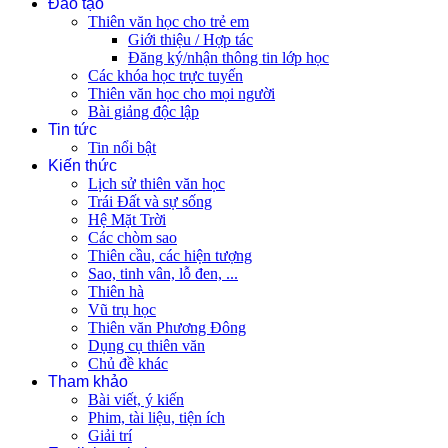
Đào tạo
Thiên văn học cho trẻ em
Giới thiệu / Hợp tác
Đăng ký/nhận thông tin lớp học
Các khóa học trực tuyến
Thiên văn học cho mọi người
Bài giảng độc lập
Tin tức
Tin nổi bật
Kiến thức
Lịch sử thiên văn học
Trái Đất và sự sống
Hệ Mặt Trời
Các chòm sao
Thiên cầu, các hiện tượng
Sao, tinh vân, lỗ đen, ...
Thiên hà
Vũ trụ học
Thiên văn Phương Đông
Dụng cụ thiên văn
Chủ đề khác
Tham khảo
Bài viết, ý kiến
Phim, tài liệu, tiện ích
Giải trí