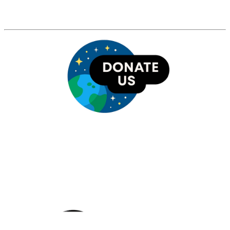
HỘI THIÊN
VĂN VÀ VŨ TRỤ
HỌC VIỆT NAM
Vietnam Astronomy and
Cosmology Association (VACA)
Văn phòng: 90b Khương Đình,