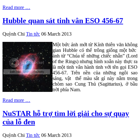
Read more …
Hubble quan sát tinh vân ESO 456-67
Quỳnh Chi
Tin tức
06 March 2013
Một bức ảnh mới từ Kính thiên văn không
gian Hubble có thể trông giống một bức
ảnh từ “Chúa tể những chiếc nhẫn” (Lord
of the Rings) nhưng hình xoắn này thực ra
là một tinh vân hành tinh với tên gọi ESO
456-67. Trên nền của những ngôi sao
sáng, vật thể màu sắt gỉ này nằm trong
chòm sao Cung Thủ (Sagittarius), ở bầu
trời phía Nam.
Read more …
NuSTAR hỗ trợ tìm lời giải cho sự quay
của lỗ đen
Quỳnh Chi
Tin tức
06 March 2013