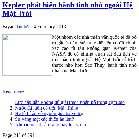
Kepler phát hiện hành tinh nhỏ ngoài Hệ
Mặt Trời
Bryan
Tin tức
24 February 2013
Một nhóm các nhà thiên văn quốc tế đã bỏ
ra gần 3 năm sử dụng dữ liệu có độ chính
xác cao từ tàu không gian Kepler của
NASA để có những quan sát đầu tiên về
một hành tinh ngoài Hệ Mặt Trời có kích
thước nhỏ hơn Sao Thủy, hành tinh nhỏ
nhất của Mặt Trời.
Read more …
Lực hấp dẫn không đủ giải thích phân bố trong cụm sao
Nước đã luôn có trên Mặt Trăng
Hé lộ bí ẩn về nguồn gốc tia vũ trụ
Sự vắng mặt các thiên hà lùn?
Ahmadinejad sẵn sàng bay lên vũ trụ
Page 248 of 291