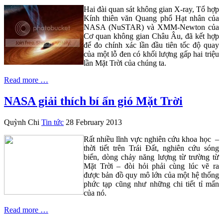
Hai đài quan sát không gian X-ray, Tổ hợp
Kính thiên văn Quang phổ Hạt nhân của
NASA (NuSTAR) và XMM-Newton của
Cơ quan không gian Châu Âu, đã kết hợp
để đo chính xác lần đầu tiên tốc độ quay
của một lỗ đen có khối lượng gấp hai triệu
lần Mặt Trời của chúng ta.
Read more …
NASA giải thích bí ẩn gió Mặt Trời
Quỳnh Chi
Tin tức
28 February 2013
Rất nhiều lĩnh vực nghiên cứu khoa học –
thời tiết trên Trái Đất, nghiên cứu sóng
biển, dòng chảy năng lượng từ trường từ
Mặt Trời – đòi hỏi phải cùng lúc vẽ ra
được bản đồ quy mô lớn của một hệ thống
phức tạp cũng như những chi tiết tỉ mẩn
của nó.
Read more …