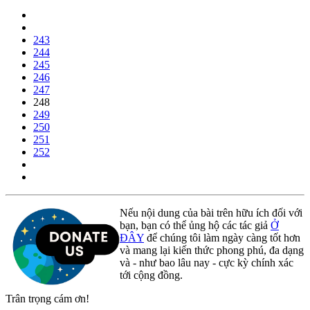
243
244
245
246
247
248
249
250
251
252
Nếu nội dung của bài trên hữu ích đối với
bạn, bạn có thể ủng hộ các tác giả
Ở
ĐÂY
để chúng tôi làm ngày càng tốt hơn
và mang lại kiến thức phong phú, đa dạng
và - như bao lâu nay - cực kỳ chính xác
tới cộng đồng.
Trân trọng cám ơn!