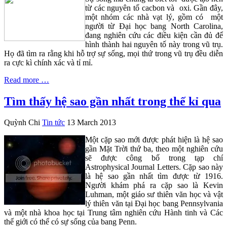
từ các nguyên tố cacbon và oxi. Gần đây,
một nhóm các nhà vạt lý, gồm có một
người từ Đại học bang North Carolina,
đang nghiên cứu các điều kiện cần đủ để
hình thành hai nguyên tố này trong vũ trụ.
Họ đã tìm ra rằng khi hỗ trợ sự sống, mọi thứ trong vũ trụ đều diễn
ra cực kì chính xác và tỉ mỉ.
Read more …
Tìm thấy hệ sao gần nhất trong thế kỉ qua
Quỳnh Chi
Tin tức
13 March 2013
Một cặp sao mới được phát hiện là hệ sao
gần Mặt Trời thứ ba, theo một nghiên cứu
sẽ được công bố trong tạp chí
Astrophysical Journal Letters. Cặp sao này
là hệ sao gần nhất tìm được từ 1916.
Người khám phá ra cặp sao là Kevin
Luhman, một giáo sư thiên văn học và vật
lý thiên văn tại Đại học bang Pennsylvania
và một nhà khoa học tại Trung tâm nghiên cứu Hành tinh và Các
thế giới có thể có sự sống của bang Penn.