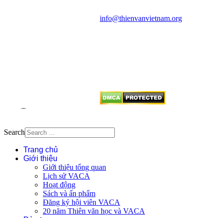
quận Thanh Xuân, Hà Nội
Điện thoại: 091.530.1116; Email:
info@thienvanvietnam.org
Mọi bài viết tại đây thuộc bản
quyền của VACA, vui lòng ghi rõ
tên tác giả và nguồn trích
dẫn
Thienvanvietnam.org
khi quý
vị tái sử dụng bất cứ nội dung nào
từ website này.
Search
Trang chủ
Giới thiệu
Giới thiệu tổng quan
Lịch sử VACA
Hoạt động
Sách và ấn phẩm
Đăng ký hội viên VACA
20 năm Thiên văn học và VACA