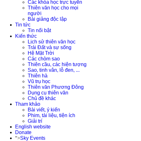
Các khóa học trực tuyến
Thiên văn học cho mọi
người
Bài giảng độc lập
Tin tức
Tin nổi bật
Kiến thức
Lịch sử thiên văn học
Trái Đất và sự sống
Hệ Mặt Trời
Các chòm sao
Thiên cầu, các hiện tượng
Sao, tinh vân, lỗ đen, ...
Thiên hà
Vũ trụ học
Thiên văn Phương Đông
Dụng cụ thiên văn
Chủ đề khác
Tham khảo
Bài viết, ý kiến
Phim, tài liệu, tiện ích
Giải trí
English website
Donate
">
Sky Events