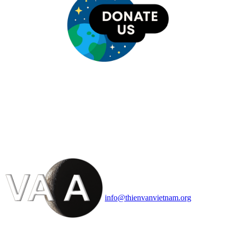
HỘI THIÊN
VĂN VÀ VŨ TRỤ
HỌC VIỆT NAM
Vietnam Astronomy and
Cosmology Association (VACA)
Văn phòng: 90b Khương Đình,
quận Thanh Xuân, Hà Nội
Điện thoại: 091.530.1116; Email:
info@thienvanvietnam.org
Mọi bài viết tại đây thuộc bản
quyền của VACA, vui lòng ghi rõ