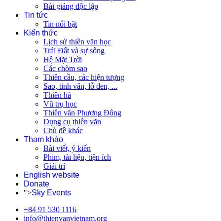
Bài giảng độc lập
Tin tức
Tin nổi bật
Kiến thức
Lịch sử thiên văn học
Trái Đất và sự sống
Hệ Mặt Trời
Các chòm sao
Thiên cầu, các hiện tượng
Sao, tinh vân, lỗ đen, ...
Thiên hà
Vũ trụ học
Thiên văn Phương Đông
Dụng cụ thiên văn
Chủ đề khác
Tham khảo
Bài viết, ý kiến
Phim, tài liệu, tiện ích
Giải trí
English website
Donate
">
Sky Events
+84 91 530 1116
info@thienvanvietnam.org