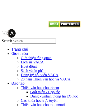
tên tác giả và nguồn trích
dẫn
Thienvanvietnam.org
khi quý
vị tái sử dụng bất cứ nội dung nào
từ website này.
Search
Trang chủ
Giới thiệu
Giới thiệu tổng quan
Lịch sử VACA
Hoạt động
Sách và ấn phẩm
Đăng ký hội viên VACA
20 năm Thiên văn học và VACA
Đào tạo
Thiên văn học cho trẻ em
Giới thiệu / Hợp tác
Đăng ký/nhận thông tin lớp học
Các khóa học trực tuyến
Thiên văn học cho mọi người