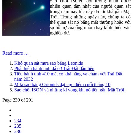
Sao chổi ISON, đối tượng nhận được
nhiều quan tâm nhất của người quan sát
trong năm nay lúc này đã tới khá gần Mặt
Trời. Trong những ngày này, chúng ta có
thể quan sát nó bằng mắt thường hoặc với
sự hỗ trợ của ống nhòm hay kính thiên văn
nghiệp dư.
Read more …
Khó quan sát mưa sao băng Leonids
Phát hiện hành tinh đá cỡ Trái Đất đầu tiên
Tiểu hành tinh 410 mét có khả năng va chạm với Trái Đất
năm 2032
Mưa sao băng Orionids đạt cực điểm cuối tháng 10
Sao chổi ISON và những kì vọng khi nó tiến gần Mặt Trời
Page 239 of 291
234
235
236