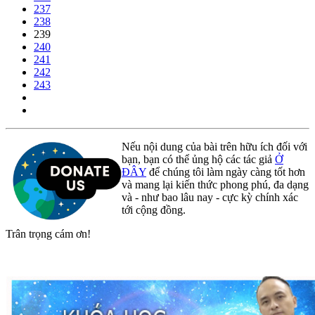
237
238
239
240
241
242
243
Nếu nội dung của bài trên hữu ích đối với
bạn, bạn có thể ủng hộ các tác giả
Ở
ĐÂY
để chúng tôi làm ngày càng tốt hơn
và mang lại kiến thức phong phú, đa dạng
và - như bao lâu nay - cực kỳ chính xác
tới cộng đồng.
Trân trọng cám ơn!