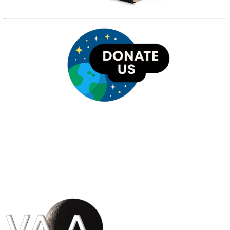
HỘI THIÊN
VĂN VÀ VŨ TRỤ
HỌC VIỆT NAM
Vietnam Astronomy and
Cosmology Association (VACA)
Văn phòng: 90b Khương Đình,
quận Thanh Xuân, Hà Nội
Điện thoại: 091.530.1116; Email: