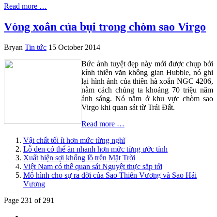
Read more …
Vòng xoắn của bụi trong chòm sao Virgo
Bryan
Tin tức
15 October 2014
Bức ảnh tuyệt đẹp này mới được chụp bởi
kính thiên văn không gian Hubble, nó ghi
lại hình ảnh của thiên hà xoắn NGC 4206,
nằm cách chúng ta khoảng 70 triệu năm
ánh sáng. Nó nằm ở khu vực chòm sao
Virgo khi quan sát từ Trái Đất.
Read more …
Vật chất tối ít hơn mức từng nghĩ
Lỗ đen có thể ăn nhanh hơn mức từng ước tính
Xuất hiện sợi khổng lồ trên Mặt Trời
Việt Nam có thể quan sát Nguyệt thực sắp tới
Mô hình cho sự ra đời của Sao Thiên Vương và Sao Hải
Vương
Page 231 of 291