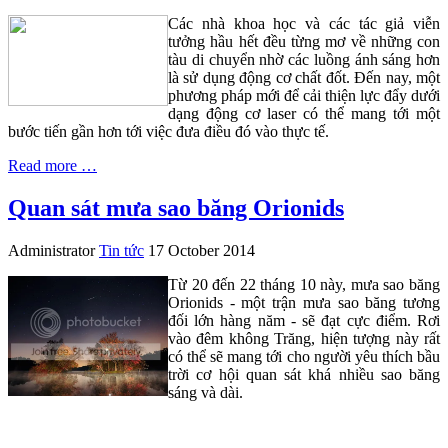
Các nhà khoa học và các tác giả viễn
tưởng hầu hết đều từng mơ về những con
tàu di chuyển nhờ các luồng ánh sáng hơn
là sử dụng động cơ chất đốt. Đến nay, một
phương pháp mới để cải thiện lực đẩy dưới
dạng động cơ laser có thể mang tới một
bước tiến gần hơn tới việc đưa điều đó vào thực tế.
Read more …
Quan sát mưa sao băng Orionids
Administrator
Tin tức
17 October 2014
Từ 20 đến 22 tháng 10 này, mưa sao băng
Orionids - một trận mưa sao băng tương
đối lớn hàng năm - sẽ đạt cực điểm. Rơi
vào đêm không Trăng, hiện tượng này rất
có thể sẽ mang tới cho người yêu thích bầu
trời cơ hội quan sát khá nhiều sao băng
sáng và dài.