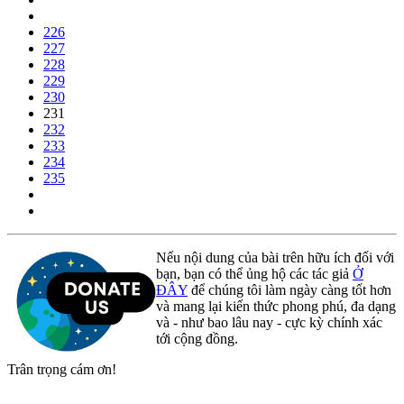
226
227
228
229
230
231
232
233
234
235
Nếu nội dung của bài trên hữu ích đối với
bạn, bạn có thể ủng hộ các tác giả
Ở
ĐÂY
để chúng tôi làm ngày càng tốt hơn
và mang lại kiến thức phong phú, đa dạng
và - như bao lâu nay - cực kỳ chính xác
tới cộng đồng.
Trân trọng cám ơn!