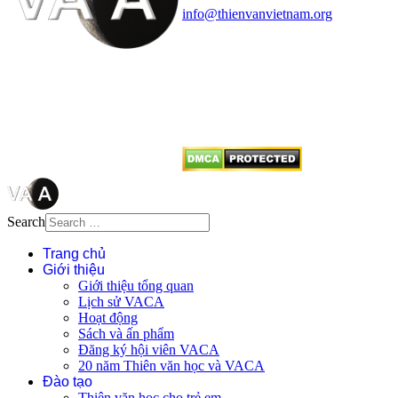
info@thienvanvietnam.org
Mọi bài viết tại đây thuộc bản
quyền của VACA, vui lòng ghi rõ
tên tác giả và nguồn trích
dẫn
Thienvanvietnam.org
khi quý
vị tái sử dụng bất cứ nội dung nào
từ website này.
Search
Trang chủ
Giới thiệu
Giới thiệu tổng quan
Lịch sử VACA
Hoạt động
Sách và ấn phẩm
Đăng ký hội viên VACA
20 năm Thiên văn học và VACA
Đào tạo
Thiên văn học cho trẻ em