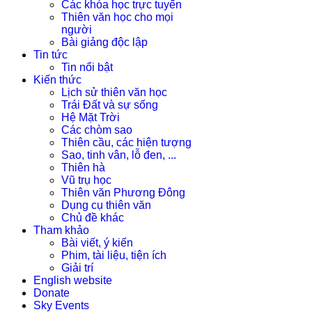
Các khóa học trực tuyến
Thiên văn học cho mọi
người
Bài giảng độc lập
Tin tức
Tin nổi bật
Kiến thức
Lịch sử thiên văn học
Trái Đất và sự sống
Hệ Mặt Trời
Các chòm sao
Thiên cầu, các hiện tượng
Sao, tinh vân, lỗ đen, ...
Thiên hà
Vũ trụ học
Thiên văn Phương Đông
Dụng cụ thiên văn
Chủ đề khác
Tham khảo
Bài viết, ý kiến
Phim, tài liệu, tiện ích
Giải trí
English website
Donate
Sky Events