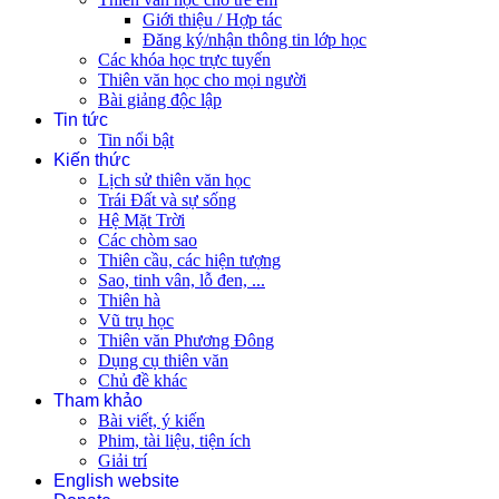
Giới thiệu / Hợp tác
Đăng ký/nhận thông tin lớp học
Các khóa học trực tuyến
Thiên văn học cho mọi người
Bài giảng độc lập
Tin tức
Tin nổi bật
Kiến thức
Lịch sử thiên văn học
Trái Đất và sự sống
Hệ Mặt Trời
Các chòm sao
Thiên cầu, các hiện tượng
Sao, tinh vân, lỗ đen, ...
Thiên hà
Vũ trụ học
Thiên văn Phương Đông
Dụng cụ thiên văn
Chủ đề khác
Tham khảo
Bài viết, ý kiến
Phim, tài liệu, tiện ích
Giải trí
English website