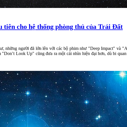
 tiên cho hệ thống phòng thủ của Trái Đất
kỹ sư, những người đã lớn lên với các bộ phim như "Deep Impact" và "
m "Don’t Look Up" cũng đưa ra một cái nhìn hiện đại hơn, dù bi quan h