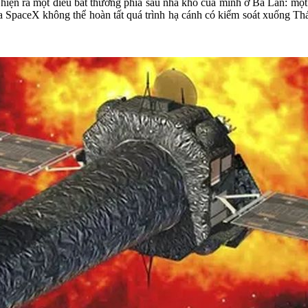
ện ra một điều bất thường phía sau nhà kho của mình ở Ba Lan: một 
ủa SpaceX không thể hoàn tất quá trình hạ cánh có kiểm soát xuống Th