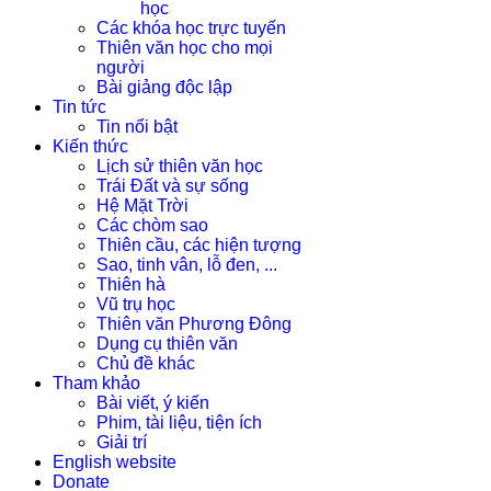
học
Các khóa học trực tuyến
Thiên văn học cho mọi
người
Bài giảng độc lập
Tin tức
Tin nổi bật
Kiến thức
Lịch sử thiên văn học
Trái Đất và sự sống
Hệ Mặt Trời
Các chòm sao
Thiên cầu, các hiện tượng
Sao, tinh vân, lỗ đen, ...
Thiên hà
Vũ trụ học
Thiên văn Phương Đông
Dụng cụ thiên văn
Chủ đề khác
Tham khảo
Bài viết, ý kiến
Phim, tài liệu, tiện ích
Giải trí
English website
Donate