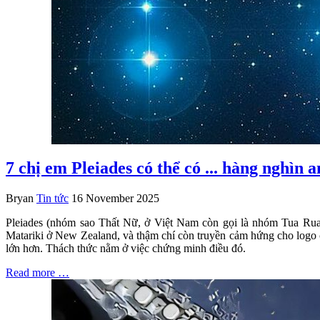
7 chị em Pleiades có thể có ... hàng nghìn 
Bryan
Tin tức
16 November 2025
Pleiades (nhóm sao Thất Nữ, ở Việt Nam còn gọi là nhóm Tua Rua) 
Matariki ở New Zealand, và thậm chí còn truyền cảm hứng cho logo c
lớn hơn. Thách thức nằm ở việc chứng minh điều đó.
Read more …