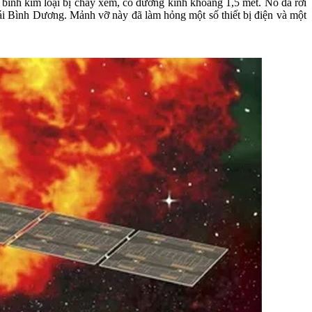
bình kim loại bị cháy xém, có đường kính khoảng 1,5 mét. Nó đã rơi
ái Bình Dương. Mảnh vỡ này đã làm hỏng một số thiết bị điện và một