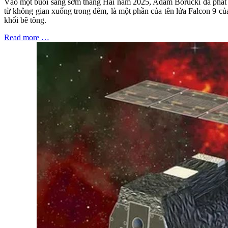
Vào một buổi sáng sớm tháng Hai năm 2025, Adam Borucki đã phát hi
từ không gian xuống trong đêm, là một phần của tên lửa Falcon 9 c
khối bê tông.
Read more …