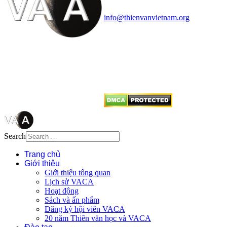
Điện thoại: 091.530.1116; Email:
info@thienvanvietnam.org
Mọi bài viết tại đây thuộc bản
quyền của VACA, vui lòng ghi rõ
tên tác giả và nguồn trích
dẫn
Thienvanvietnam.org
khi quý
vị tái sử dụng bất cứ nội dung nào
từ website này.
Search
Trang chủ
Giới thiệu
Giới thiệu tổng quan
Lịch sử VACA
Hoạt động
Sách và ấn phẩm
Đăng ký hội viên VACA
20 năm Thiên văn học và VACA