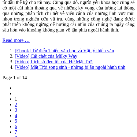
từ đầu thế kỷ cho tới nay. Cũng qua đó, người yêu khoa học cũng sẽ
có một cái nhìn thoáng qua về những kỳ vọng của tương lai thông
qua những phân tích chi tiết về viễn cảnh của những lĩnh vực mũi
nhọn trong nghiên cứu vũ trụ, cùng những công nghệ đang được
phát triển không ngừng để hướng cái nhìn của chúng ta ngày càng
sâu hơn vào khoảng không gian vô tận phía ngoài hành tinh.
Read more …
[Ebook] Từ điển Thiên văn học và Vật lý thiên văn
[Video] Cái chết của Milky Way
[Video] Lịch sử đen tối của Hệ Mặt Trời
[Video] Mặt Trời song sinh - những bí ẩn ngoài hành tinh
Page 1 of 14
1
2
3
4
5
6
7