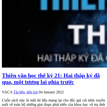
Thiên văn học thế kỷ 21: Hai thập kỷ đã
qua, một tương lai phía trước
VACA
Tài liệu, tiện ích
04 January 2022
Cuốn sách này là một tài liệu mang lại cho độc giả cái nhìn xuyên
suốt về toàn bộ những giai đoạn phát triển của khoa học vũ trụ tính