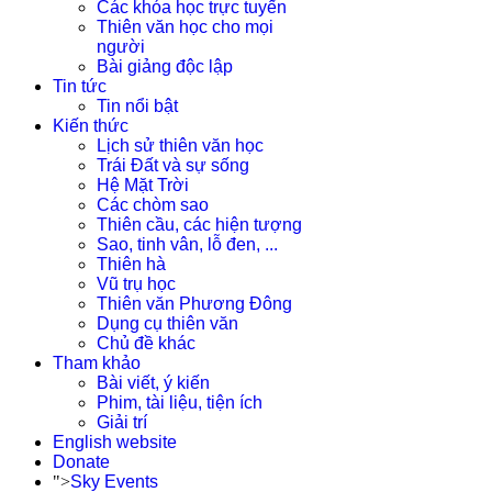
Các khóa học trực tuyến
Thiên văn học cho mọi
người
Bài giảng độc lập
Tin tức
Tin nổi bật
Kiến thức
Lịch sử thiên văn học
Trái Đất và sự sống
Hệ Mặt Trời
Các chòm sao
Thiên cầu, các hiện tượng
Sao, tinh vân, lỗ đen, ...
Thiên hà
Vũ trụ học
Thiên văn Phương Đông
Dụng cụ thiên văn
Chủ đề khác
Tham khảo
Bài viết, ý kiến
Phim, tài liệu, tiện ích
Giải trí
English website
Donate
">
Sky Events