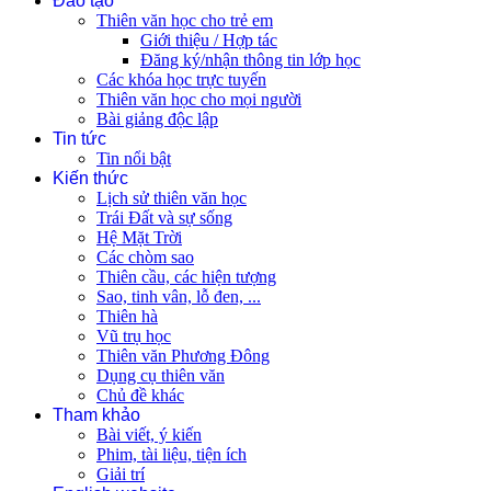
Đào tạo
Thiên văn học cho trẻ em
Giới thiệu / Hợp tác
Đăng ký/nhận thông tin lớp học
Các khóa học trực tuyến
Thiên văn học cho mọi người
Bài giảng độc lập
Tin tức
Tin nổi bật
Kiến thức
Lịch sử thiên văn học
Trái Đất và sự sống
Hệ Mặt Trời
Các chòm sao
Thiên cầu, các hiện tượng
Sao, tinh vân, lỗ đen, ...
Thiên hà
Vũ trụ học
Thiên văn Phương Đông
Dụng cụ thiên văn
Chủ đề khác
Tham khảo
Bài viết, ý kiến
Phim, tài liệu, tiện ích
Giải trí