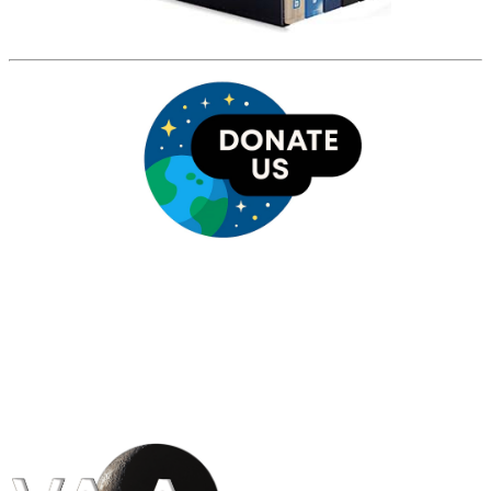
HỘI THIÊN
VĂN VÀ VŨ TRỤ
HỌC VIỆT NAM
Vietnam Astronomy and
Cosmology Association (VACA)
Văn phòng: 90b Khương Đình,
quận Thanh Xuân, Hà Nội