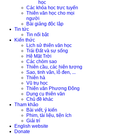
học
Các khóa học trực tuyến
Thiên văn học cho mọi
người
Bài giảng độc lập
Tin tức
Tin nổi bật
Kiến thức
Lịch sử thiên văn học
Trái Đất và sự sống
Hệ Mặt Trời
Các chòm sao
Thiên cầu, các hiện tượng
Sao, tinh vân, lỗ đen, ...
Thiên hà
Vũ trụ học
Thiên văn Phương Đông
Dụng cụ thiên văn
Chủ đề khác
Tham khảo
Bài viết, ý kiến
Phim, tài liệu, tiện ích
Giải trí
English website
Donate