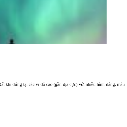
ất khi đứng tại các vĩ độ cao (gần địa cực) với nhiều hình dáng, màu