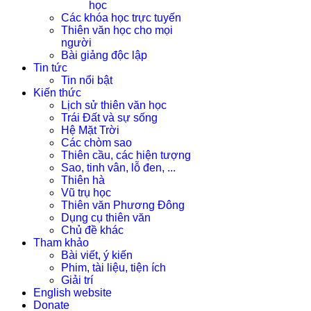
học
Các khóa học trực tuyến
Thiên văn học cho mọi
người
Bài giảng độc lập
Tin tức
Tin nổi bật
Kiến thức
Lịch sử thiên văn học
Trái Đất và sự sống
Hệ Mặt Trời
Các chòm sao
Thiên cầu, các hiện tượng
Sao, tinh vân, lỗ đen, ...
Thiên hà
Vũ trụ học
Thiên văn Phương Đông
Dụng cụ thiên văn
Chủ đề khác
Tham khảo
Bài viết, ý kiến
Phim, tài liệu, tiện ích
Giải trí
English website
Donate