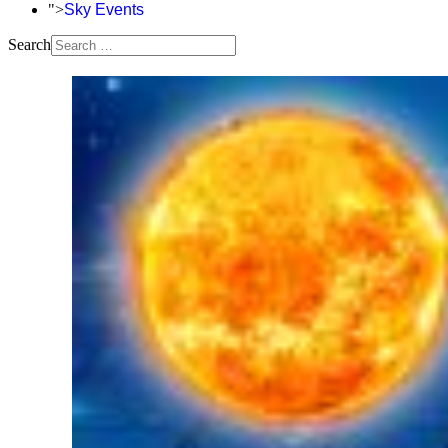
">
Sky Events
Search