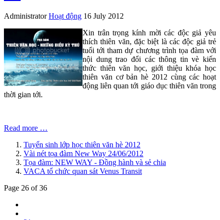
Administrator
Hoạt động
16 July 2012
Xin trân trọng kính mời các độc giả yêu
thích thiên văn, đặc biệt là các độc giả trẻ
tuổi tới tham dự chương trình tọa đàm với
nội dung trao đổi các thông tin vè kiến
thức thiên văn học, giới thiệu khóa học
thiên văn cơ bản hè 2012 cùng các hoạt
động liên quan tới giáo dục thiên văn trong
thời gian tới.
Read more …
Tuyển sinh lớp học thiên văn hè 2012
Vài nét tọa đàm New Way 24/06/2012
Tọa đàm: NEW WAY - Đồng hành và sẻ chia
VACA tổ chức quan sát Venus Transit
Page 26 of 36