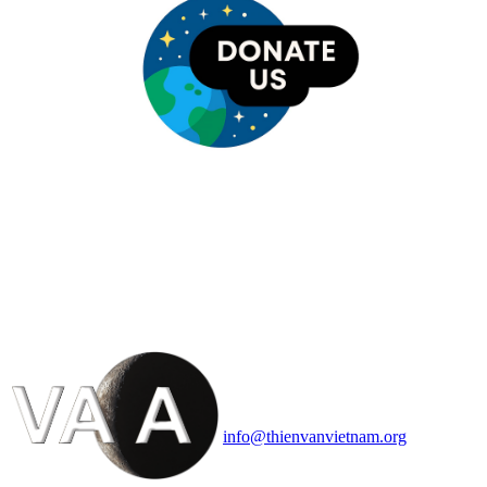
HỘI THIÊN
VĂN VÀ VŨ TRỤ
HỌC VIỆT NAM
Vietnam Astronomy and
Cosmology Association (VACA)
Văn phòng: 90b Khương Đình,
quận Thanh Xuân, Hà Nội
Điện thoại: 091.530.1116; Email:
info@thienvanvietnam.org
Mọi bài viết tại đây thuộc bản