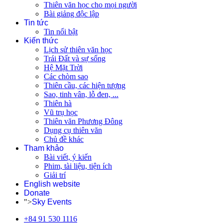
Thiên văn học cho mọi người
Bài giảng độc lập
Tin tức
Tin nổi bật
Kiến thức
Lịch sử thiên văn học
Trái Đất và sự sống
Hệ Mặt Trời
Các chòm sao
Thiên cầu, các hiện tượng
Sao, tinh vân, lỗ đen, ...
Thiên hà
Vũ trụ học
Thiên văn Phương Đông
Dụng cụ thiên văn
Chủ đề khác
Tham khảo
Bài viết, ý kiến
Phim, tài liệu, tiện ích
Giải trí
English website
Donate
">
Sky Events
+84 91 530 1116