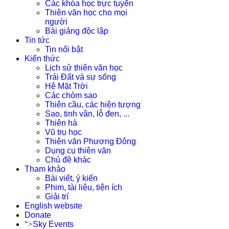
Các khóa học trực tuyến
Thiên văn học cho mọi
người
Bài giảng độc lập
Tin tức
Tin nổi bật
Kiến thức
Lịch sử thiên văn học
Trái Đất và sự sống
Hệ Mặt Trời
Các chòm sao
Thiên cầu, các hiện tượng
Sao, tinh vân, lỗ đen, ...
Thiên hà
Vũ trụ học
Thiên văn Phương Đông
Dụng cụ thiên văn
Chủ đề khác
Tham khảo
Bài viết, ý kiến
Phim, tài liệu, tiện ích
Giải trí
English website
Donate
">
Sky Events