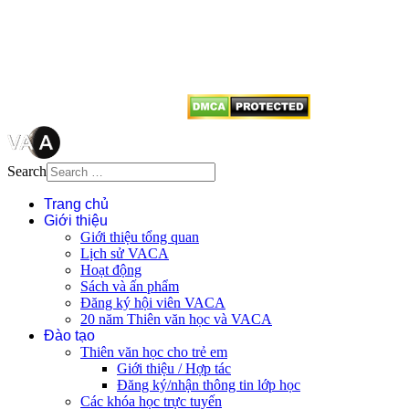
quyền của VACA, vui lòng ghi rõ
tên tác giả và nguồn trích
dẫn
Thienvanvietnam.org
khi quý
vị tái sử dụng bất cứ nội dung nào
từ website này.
Search
Trang chủ
Giới thiệu
Giới thiệu tổng quan
Lịch sử VACA
Hoạt động
Sách và ấn phẩm
Đăng ký hội viên VACA
20 năm Thiên văn học và VACA
Đào tạo
Thiên văn học cho trẻ em
Giới thiệu / Hợp tác
Đăng ký/nhận thông tin lớp học
Các khóa học trực tuyến