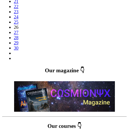
21
22
23
24
25
26
27
28
29
30
Our magazine 👇
Our courses 👇