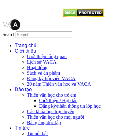
từ website này.
Search
Trang chủ
Giới thiệu
Giới thiệu tổng quan
Lịch sử VACA
Hoạt động
Sách và ấn phẩm
Đăng ký hội viên VACA
20 năm Thiên văn học và VACA
Đào tạo
Thiên văn học cho trẻ em
Giới thiệu / Hợp tác
Đăng ký/nhận thông tin lớp học
Các khóa học trực tuyến
Thiên văn học cho mọi người
Bài giảng độc lập
Tin tức
Tin nổi bật