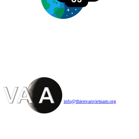
HỘI THIÊN
VĂN VÀ VŨ TRỤ
HỌC VIỆT NAM
Vietnam Astronomy and
Cosmology Association (VACA)
Văn phòng: 90b Khương Đình,
quận Thanh Xuân, Hà Nội
Điện thoại: 091.530.1116; Email:
info@thienvanvietnam.org
Mọi bài viết tại đây thuộc bản
quyền của VACA, vui lòng ghi rõ
tên tác giả và nguồn trích
dẫn
Thienvanvietnam.org
khi quý
vị tái sử dụng bất cứ nội dung nào