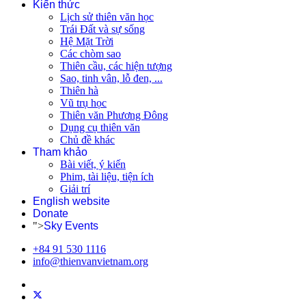
Kiến thức
Lịch sử thiên văn học
Trái Đất và sự sống
Hệ Mặt Trời
Các chòm sao
Thiên cầu, các hiện tượng
Sao, tinh vân, lỗ đen, ...
Thiên hà
Vũ trụ học
Thiên văn Phương Đông
Dụng cụ thiên văn
Chủ đề khác
Tham khảo
Bài viết, ý kiến
Phim, tài liệu, tiện ích
Giải trí
English website
Donate
">
Sky Events
+84 91 530 1116
info@thienvanvietnam.org