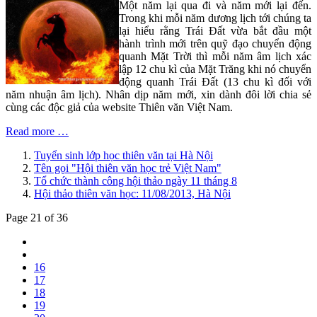
Một năm lại qua đi và năm mới lại đến.
Trong khi mỗi năm dương lịch tới chúng ta
lại hiểu rằng Trái Đất vừa bắt đầu một
hành trình mới trên quỹ đạo chuyển động
quanh Mặt Trời thì mỗi năm âm lịch xác
lập 12 chu kì của Mặt Trăng khi nó chuyển
động quanh Trái Đất (13 chu kì đối với
năm nhuận âm lịch). Nhân dịp năm mới, xin dành đôi lời chia sẻ
cùng các độc giả của website Thiên văn Việt Nam.
Read more …
Tuyển sinh lớp học thiên văn tại Hà Nội
Tên gọi "Hội thiên văn học trẻ Việt Nam"
Tổ chức thành công hội thảo ngày 11 tháng 8
Hội thảo thiên văn học: 11/08/2013, Hà Nội
Page 21 of 36
16
17
18
19