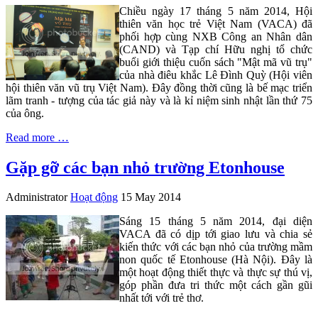
Chiều ngày 17 tháng 5 năm 2014, Hội
thiên văn học trẻ Việt Nam (VACA) đã
phối hợp cùng NXB Công an Nhân dân
(CAND) và Tạp chí Hữu nghị tổ chức
buổi giới thiệu cuốn sách "Mật mã vũ trụ"
của nhà điêu khắc Lê Đình Quỳ (Hội viên
hội thiên văn vũ trụ Việt Nam). Đây đồng thời cũng là bế mạc triển
lãm tranh - tượng của tác giả này và là kỉ niệm sinh nhật lần thứ 75
của ông.
Read more …
Gặp gỡ các bạn nhỏ trường Etonhouse
Administrator
Hoạt động
15 May 2014
Sáng 15 tháng 5 năm 2014, đại diện
VACA đã có dịp tới giao lưu và chia sẻ
kiến thức với các bạn nhỏ của trường mầm
non quốc tế Etonhouse (Hà Nội). Đây là
một hoạt động thiết thực và thực sự thú vị,
góp phần đưa tri thức một cách gần gũi
nhất tới với trẻ thơ.