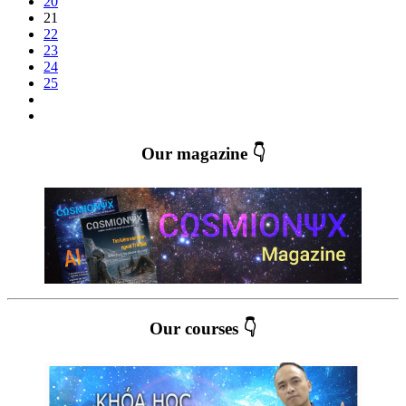
20
21
22
23
24
25
Our magazine 👇
Our courses 👇