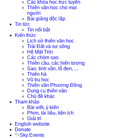
Các khóa học trực tuyến
Thiên văn học cho mọi
người
Bài giảng độc lập
Tin tức
Tin nổi bật
Kiến thức
Lịch sử thiên văn học
Trái Đất và sự sống
Hệ Mặt Trời
Các chòm sao
Thiên cầu, các hiện tượng
Sao, tinh vân, lỗ đen, ...
Thiên hà
Vũ trụ học
Thiên văn Phương Đông
Dụng cụ thiên văn
Chủ đề khác
Tham khảo
Bài viết, ý kiến
Phim, tài liệu, tiện ích
Giải trí
English website
Donate
">
Sky Events