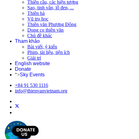
Thiên cầu, các hiện tượng
Sao, tinh vân, lỗ đen, ...
Thiên hà
Vũ trụ học
Thiên văn Phương Đông
Dụng cụ thiên văn
Chủ đề khác
Tham khảo
Bài viết, ý kiến
Phim, tài liệu, tiện ích
Giải trí
English website
Donate
">
Sky Events
+84 91 530 1116
info@thienvanvietnam.org