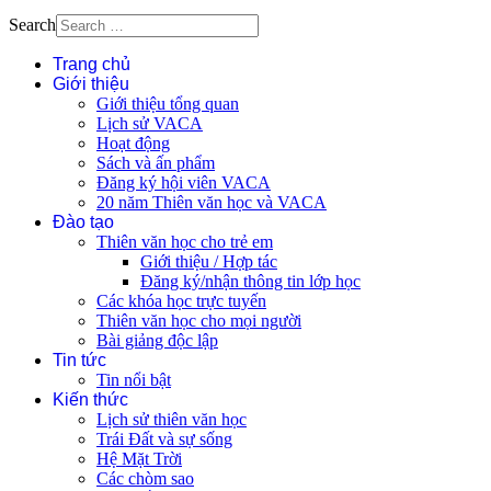
Search
Trang chủ
Giới thiệu
Giới thiệu tổng quan
Lịch sử VACA
Hoạt động
Sách và ấn phẩm
Đăng ký hội viên VACA
20 năm Thiên văn học và VACA
Đào tạo
Thiên văn học cho trẻ em
Giới thiệu / Hợp tác
Đăng ký/nhận thông tin lớp học
Các khóa học trực tuyến
Thiên văn học cho mọi người
Bài giảng độc lập
Tin tức
Tin nổi bật
Kiến thức
Lịch sử thiên văn học
Trái Đất và sự sống
Hệ Mặt Trời
Các chòm sao