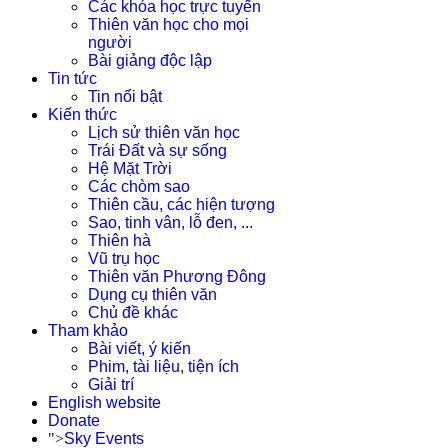
Các khóa học trực tuyến
Thiên văn học cho mọi
người
Bài giảng độc lập
Tin tức
Tin nổi bật
Kiến thức
Lịch sử thiên văn học
Trái Đất và sự sống
Hệ Mặt Trời
Các chòm sao
Thiên cầu, các hiện tượng
Sao, tinh vân, lỗ đen, ...
Thiên hà
Vũ trụ học
Thiên văn Phương Đông
Dụng cụ thiên văn
Chủ đề khác
Tham khảo
Bài viết, ý kiến
Phim, tài liệu, tiện ích
Giải trí
English website
Donate
">
Sky Events