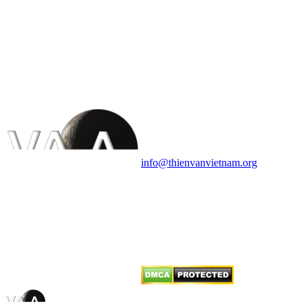
HỘI THIÊN
VĂN VÀ VŨ TRỤ
HỌC VIỆT NAM
Vietnam Astronomy and
Cosmology Association (VACA)
Văn phòng: 90b Khương Đình,
quận Thanh Xuân, Hà Nội
Điện thoại: 091.530.1116; Email:
info@thienvanvietnam.org
Mọi bài viết tại đây thuộc bản
quyền của VACA, vui lòng ghi rõ
tên tác giả và nguồn trích
dẫn
Thienvanvietnam.org
khi quý
vị tái sử dụng bất cứ nội dung nào
từ website này.