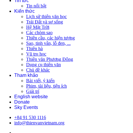
Tin tức
Tin nổi bật
Kiến thức
Lịch sử thiên văn học
Trái Đất và sự sống
Hệ Mặt Trời
Các chòm sao
Thiên cầu, các hiện tượng
Sao, tinh vân, lỗ đen, ...
Thiên hà
Vũ trụ học
Thiên văn Phương Đông
Dụng cụ thiên văn
Chủ đề khác
Tham khảo
Bài viết, ý kiến
Phim, tài liệu, tiện ích
Giải trí
English website
Donate
Sky Events
+84 91 530 1116
info@thienvanvietnam.org