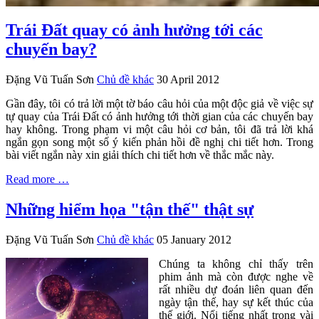
Trái Đất quay có ảnh hưởng tới các
chuyến bay?
Đặng Vũ Tuấn Sơn
Chủ đề khác
30 April 2012
Gần đây, tôi có trả lời một tờ báo câu hỏi của một độc giả về việc sự
tự quay của Trái Đất có ảnh hưởng tới thời gian của các chuyến bay
hay không. Trong phạm vi một câu hỏi cơ bản, tôi đã trả lời khá
ngắn gọn song một số ý kiến phản hồi đề nghị chi tiết hơn. Trong
bài viết ngắn này xin giải thích chi tiết hơn về thắc mắc này.
Read more …
Những hiểm họa "tận thế" thật sự
Đặng Vũ Tuấn Sơn
Chủ đề khác
05 January 2012
Chúng ta không chỉ thấy trên
phim ảnh mà còn được nghe về
rất nhiều dự đoán liên quan đến
ngày tận thế, hay sự kết thúc của
thế giới. Nổi tiếng nhất trong vài