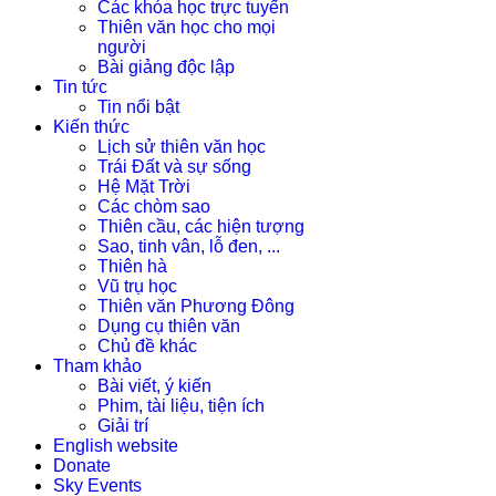
Các khóa học trực tuyến
Thiên văn học cho mọi
người
Bài giảng độc lập
Tin tức
Tin nổi bật
Kiến thức
Lịch sử thiên văn học
Trái Đất và sự sống
Hệ Mặt Trời
Các chòm sao
Thiên cầu, các hiện tượng
Sao, tinh vân, lỗ đen, ...
Thiên hà
Vũ trụ học
Thiên văn Phương Đông
Dụng cụ thiên văn
Chủ đề khác
Tham khảo
Bài viết, ý kiến
Phim, tài liệu, tiện ích
Giải trí
English website
Donate
Sky Events