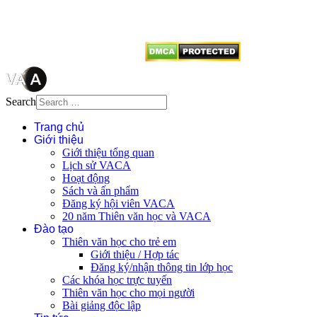
vị tái sử dụng bất cứ nội dung nào
từ website này.
Search
Trang chủ
Giới thiệu
Giới thiệu tổng quan
Lịch sử VACA
Hoạt động
Sách và ấn phẩm
Đăng ký hội viên VACA
20 năm Thiên văn học và VACA
Đào tạo
Thiên văn học cho trẻ em
Giới thiệu / Hợp tác
Đăng ký/nhận thông tin lớp học
Các khóa học trực tuyến
Thiên văn học cho mọi người
Bài giảng độc lập