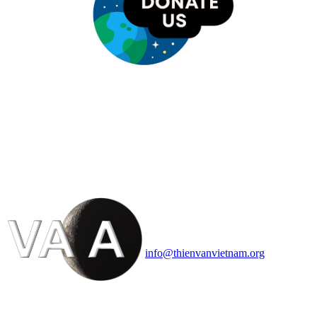
HỘI THIÊN
VĂN VÀ VŨ TRỤ
HỌC VIỆT NAM
Vietnam Astronomy and
Cosmology Association (VACA)
Văn phòng: 90b Khương Đình,
quận Thanh Xuân, Hà Nội
Điện thoại: 091.530.1116; Email:
info@thienvanvietnam.org
Mọi bài viết tại đây thuộc bản
quyền của VACA, vui lòng ghi rõ
tên tác giả và nguồn trích
dẫn
Thienvanvietnam.org
khi quý