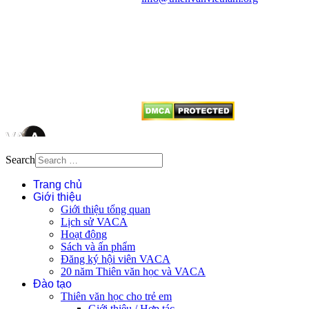
Mọi bài viết tại đây thuộc bản
quyền của VACA, vui lòng ghi rõ
tên tác giả và nguồn trích
dẫn
Thienvanvietnam.org
khi quý
vị tái sử dụng bất cứ nội dung nào
từ website này.
Search
Trang chủ
Giới thiệu
Giới thiệu tổng quan
Lịch sử VACA
Hoạt động
Sách và ấn phẩm
Đăng ký hội viên VACA
20 năm Thiên văn học và VACA
Đào tạo
Thiên văn học cho trẻ em
Giới thiệu / Hợp tác