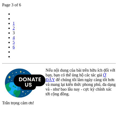
Page 3 of 6
1
2
3
4
5
6
Nếu nội dung của bài trên hữu ích đối với
bạn, bạn có thể ủng hộ các tác giả
Ở
ĐÂY
để chúng tôi làm ngày càng tốt hơn
và mang lại kiến thức phong phú, đa dạng
và - như bao lâu nay - cực kỳ chính xác
tới cộng đồng.
Trân trọng cám ơn!