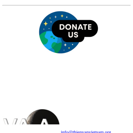
HỘI THIÊN
VĂN VÀ VŨ TRỤ
HỌC VIỆT NAM
Vietnam Astronomy and
Cosmology Association (VACA)
Văn phòng: 90b Khương Đình,
quận Thanh Xuân, Hà Nội
Điện thoại: 091.530.1116; Email:
info@thienvanvietnam.org