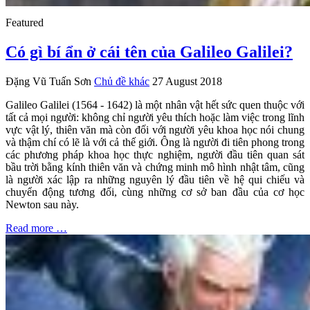
Featured
Có gì bí ẩn ở cái tên của Galileo Galilei?
Đặng Vũ Tuấn Sơn
Chủ đề khác
27 August 2018
Galileo Galilei (1564 - 1642) là một nhân vật hết sức quen thuộc với
tất cả mọi người: không chỉ người yêu thích hoặc làm việc trong lĩnh
vực vật lý, thiên văn mà còn đối với người yêu khoa học nói chung
và thậm chí có lẽ là với cả thế giới. Ông là người đi tiên phong trong
các phương pháp khoa học thực nghiệm, người đầu tiên quan sát
bầu trời bằng kính thiên văn và chứng minh mô hình nhật tâm, cũng
là người xác lập ra những nguyên lý đầu tiên về hệ qui chiếu và
chuyển động tương đối, cùng những cơ sở ban đầu của cơ học
Newton sau này.
Read more …