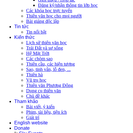
Đăng ký/nhận thông tin lớp học
Các khóa học trực tuyến
Thiên văn học cho mọi người
Bài giảng độc lập
Tin tức
Tin nổi bật
Kiến thức
Lịch sử thiên văn học
Trái Đất và sự sống
Hệ Mặt Trời
Các chòm sao
Thiên cầu, các hiện tượng
Sao, tinh vân, lỗ đen, ...
Thiên hà
Vũ trụ học
Thiên văn Phương Đông
Dụng cụ thiên văn
Chủ đề khác
Tham khảo
Bài viết, ý kiến
Phim, tài liệu, tiện ích
Giải trí
English website
Donate