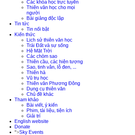
Các khóa học trực tuyến
Thiên văn học cho mọi
người
Bài giảng độc lập
Tin tức
Tin nổi bật
Kiến thức
Lịch sử thiên văn học
Trái Đất và sự sống
Hệ Mặt Trời
Các chòm sao
Thiên cầu, các hiện tượng
Sao, tinh vân, lỗ đen, ...
Thiên hà
Vũ trụ học
Thiên văn Phương Đông
Dụng cụ thiên văn
Chủ đề khác
Tham khảo
Bài viết, ý kiến
Phim, tài liệu, tiện ích
Giải trí
English website
Donate
">
Sky Events