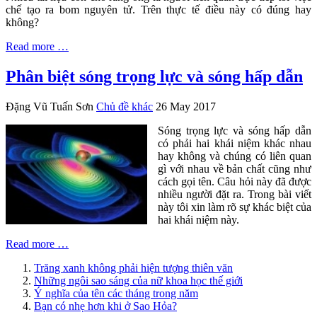
chế tạo ra bom nguyên tử. Trên thực tế điều này có đúng hay
không?
Read more …
Phân biệt sóng trọng lực và sóng hấp dẫn
Đặng Vũ Tuấn Sơn
Chủ đề khác
26 May 2017
Sóng trọng lực và sóng hấp dẫn
có phải hai khái niệm khác nhau
hay không và chúng có liên quan
gì với nhau về bản chất cũng như
cách gọi tên. Câu hỏi này đã được
nhiều người đặt ra. Trong bài viết
này tôi xin làm rõ sự khác biệt của
hai khái niệm này.
Read more …
Trăng xanh không phải hiện tượng thiên văn
Những ngôi sao sáng của nữ khoa học thế giới
Ý nghĩa của tên các tháng trong năm
Bạn có nhẹ hơn khi ở Sao Hỏa?