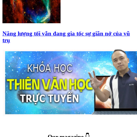
Năng lượng tối vẫn đang gia tốc sự giãn nở của vũ
trụ
Our magazine 👇