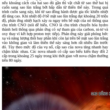
nếu khoảng cách của hai sao đủ gần thì vật chất từ sao thứ hai bị
cuốn sang sao lùn trắng bởi hấp dẫn từ thiên thể này. Trong quá
trình cuốn sang này, khí từ sao đồng hành được gia tốc khiến nhiệt
độ tăng cao. Khi nhiệt độ ở bề mặt sao lùn trắng đạt khoảng 20 triệu
độ, phản ứng nhiệt hạch xảy ra ngay trên bề mặt của nó thông qua
chu trình CNO (nói dễ hiểu, CNO là chu trình chuyển hóa hydro
thành heli thông qua phản ứng có sự tham gia của carbon, ni-tơ và
oxy thay vì kết hợp proton trực tiếp). Phản ứng này giải phóng bức
xạ và năng lượng thổi bay phần khí còn lại trên bề mặt sao lùn trắng
vào không gian và làm thiên thể này sáng hơn rất nhiều lần trước
đó. Tùy theo mức độ của vụ nổ, cấp sao của nova tăng nhanh hay
chậm khác nhau. Các nova nhanh có cấp sao biểu kiến thay đổi 2
cấp trong khoảng 25 ngày trong khi thời gian với nova chậm thường
trên 80 ngày.