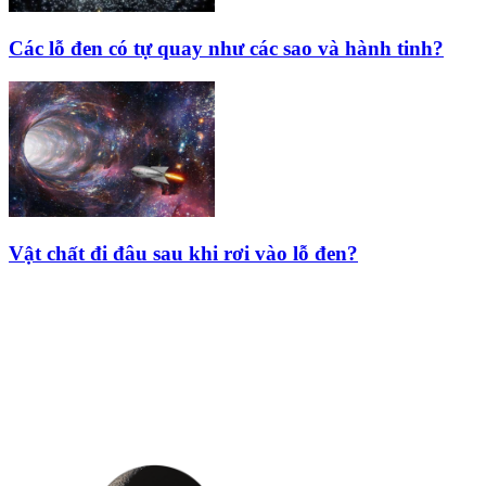
Các lỗ đen có tự quay như các sao và hành tinh?
Vật chất đi đâu sau khi rơi vào lỗ đen?
HỘI THIÊN
VĂN VÀ VŨ TRỤ
HỌC VIỆT NAM
Vietnam Astronomy and
Cosmology Association (VACA)