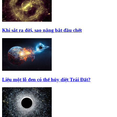
Khi sắt ra đời, sao nặng bắt đầu chết
Liệu một lỗ đen có thể hủy diệt Trái Đất?