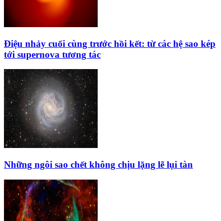
Điệu nhảy cuối cùng trước hồi kết: từ các hệ sao kép
tới supernova tương tác
Những ngôi sao chết không chịu lặng lẽ lụi tàn