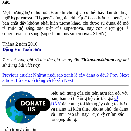
xác.
Một trường hợp nhỏ nữa: Đôi khi chúng ta có thể thấy đâu đó thuật
ngữ
hypernova
. "Hyper-" dùng để chỉ cấp độ cao hơn "super-", về
bản chất đây không phải hiện tượng khác, chỉ được sử dụng để mô
tả mức độ sáng đặc biệt của supernova, hay còn được gọi là
supernova siêu sáng (superluminous supernova - SLSN)
Tháng 2 năm 2016
Đặng Vũ Tuấn Sơn
Xin vui lòng ghi rõ tên tác giả và nguồn
Thienvanvietnam.org
khi
sử dụng bài viết này.
Previous article: Những ngôi sao xanh lá cây đang ở đâu?
Prev
Next
article: Lỗ đen, lỗ trắng và lỗ sâu
Next
Nếu nội dung của bài trên hữu ích đối với
bạn, bạn có thể ủng hộ các tác giả
Ở
ĐÂY
để chúng tôi làm ngày càng tốt hơn
và mang lại kiến thức phong phú, đa dạng
và - như bao lâu nay - cực kỳ chính xác
tới cộng đồng.
Trân trọng cám ơn!