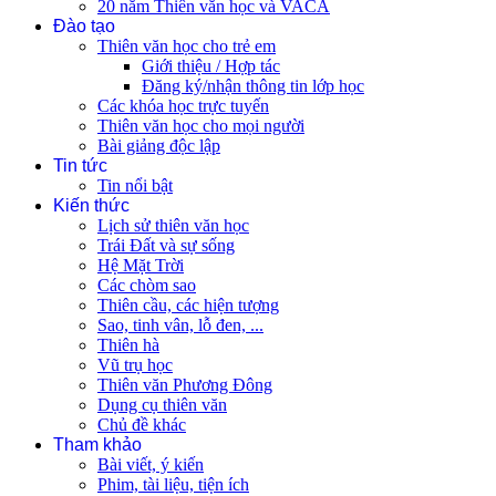
20 năm Thiên văn học và VACA
Đào tạo
Thiên văn học cho trẻ em
Giới thiệu / Hợp tác
Đăng ký/nhận thông tin lớp học
Các khóa học trực tuyến
Thiên văn học cho mọi người
Bài giảng độc lập
Tin tức
Tin nổi bật
Kiến thức
Lịch sử thiên văn học
Trái Đất và sự sống
Hệ Mặt Trời
Các chòm sao
Thiên cầu, các hiện tượng
Sao, tinh vân, lỗ đen, ...
Thiên hà
Vũ trụ học
Thiên văn Phương Đông
Dụng cụ thiên văn
Chủ đề khác
Tham khảo
Bài viết, ý kiến
Phim, tài liệu, tiện ích