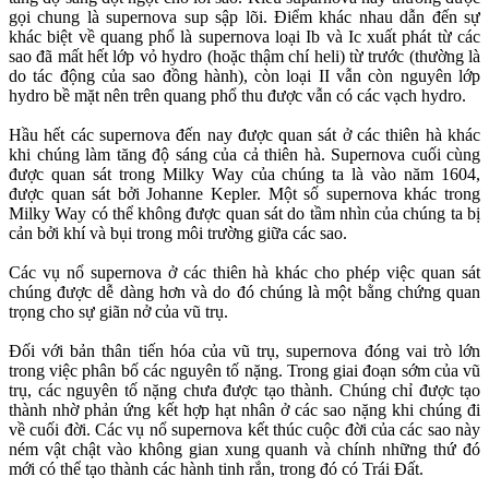
gọi chung là supernova sup sập lõi. Điểm khác nhau dẫn đến sự
khác biệt về quang phổ là supernova loại Ib và Ic xuất phát từ các
sao đã mất hết lớp vỏ hydro (hoặc thậm chí heli) từ trước (thường là
do tác động của sao đồng hành), còn loại II vẫn còn nguyên lớp
hydro bề mặt nên trên quang phổ thu được vẫn có các vạch hydro.
Hầu hết các supernova đến nay được quan sát ở các thiên hà khác
khi chúng làm tăng độ sáng của cả thiên hà. Supernova cuối cùng
được quan sát trong Milky Way của chúng ta là vào năm 1604,
được quan sát bởi Johanne Kepler. Một số supernova khác trong
Milky Way có thể không được quan sát do tầm nhìn của chúng ta bị
cản bởi khí và bụi trong môi trường giữa các sao.
Các vụ nổ supernova ở các thiên hà khác cho phép việc quan sát
chúng được dễ dàng hơn và do đó chúng là một bằng chứng quan
trọng cho sự giãn nở của vũ trụ.
Đối với bản thân tiến hóa của vũ trụ, supernova đóng vai trò lớn
trong việc phân bố các nguyên tố nặng. Trong giai đoạn sớm của vũ
trụ, các nguyên tố nặng chưa được tạo thành. Chúng chỉ được tạo
thành nhờ phản ứng kết hợp hạt nhân ở các sao nặng khi chúng đi
về cuối đời. Các vụ nổ supernova kết thúc cuộc đời của các sao này
ném vật chật vào không gian xung quanh và chính những thứ đó
mới có thể tạo thành các hành tinh rắn, trong đó có Trái Đất.