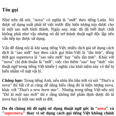
Tên gọi
Như trên đã nói, "nova" có nghĩa là "mới" theo tiếng Latin. Nó
được sử dụng xuất phát từ việc trước đây hiện tượng này được cho
là một sao mới hình thành. Ngày nay, mặc dù đã biết thực chất
không phải như vậy nhưng nó đã trở thành thuật ngữ độc lập nên
vẫn tiếp tục được sử dụng.
Vấn đề đáng nói là khi sang tiếng Việt, nhiều dịch giả sử dụng cách
dịch là "sao mới" hay theo cách gọi Hán-Việt là "tân tinh", đồng
thời gọi supernova là "sao siêu mới" hay "siêu tân tinh". Khác với
"nova" chỉ đơn thuần là "mới", việc cho thêm "sao" hay "tinh" vào
thuật ngữ trong tiếng Việt khiến ý nghĩa của khái niệm này có thể bị
hiểu nhầm về mặt vật lý.
Chẳng hạn:
Trong tiếng Anh, nếu nhìn lên bầu trời và nói
"That's a
nova"
thì bất cứ ai cũng dễ dàng hiểu rằng đó là hiện tượng nova,
khác với
"That's a new born star"
. Nhưng trong tiếng Việt nếu nói
"Đó là một sao mới"
thì e rằng không thể phân định được đó là
nova hay là một sao mới ra đời.
Do đó chúng tôi đề nghị sử dụng thuật ngữ gốc là "
nova
" và
"
supernova
" thay vì sử dụng cách gọi tiếng Việt không chính