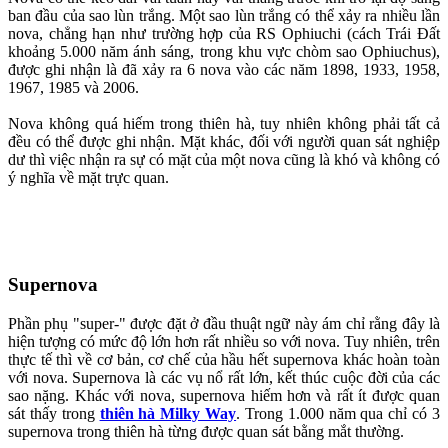
ban đầu của sao lùn trắng. Một sao lùn trắng có thể xảy ra nhiều lần
nova, chẳng hạn như trường hợp của RS Ophiuchi (cách Trái Đất
khoảng 5.000 năm ánh sáng, trong khu vực chòm sao Ophiuchus),
được ghi nhận là đã xảy ra 6 nova vào các năm 1898, 1933, 1958,
1967, 1985 và 2006.
Nova không quá hiếm trong thiên hà, tuy nhiên không phải tất cả
đều có thể được ghi nhận. Mặt khác, đối với người quan sát nghiệp
dư thì việc nhận ra sự có mặt của một nova cũng là khó và không có
ý nghĩa về mặt trực quan.
Supernova
Phần phụ "super-" được đặt ở đầu thuật ngữ này ám chỉ rằng đây là
hiện tượng có mức độ lớn hơn rất nhiều so với nova. Tuy nhiên, trên
thực tế thì về cơ bản, cơ chế của hầu hết supernova khác hoàn toàn
với nova. Supernova là các vụ nổ rất lớn, kết thúc cuộc đời của các
sao nặng. Khác với nova, supernova hiếm hơn và rất ít được quan
sát thấy trong
thiên hà Milky Way
. Trong 1.000 năm qua chỉ có 3
supernova trong thiên hà từng được quan sát bằng mắt thường.