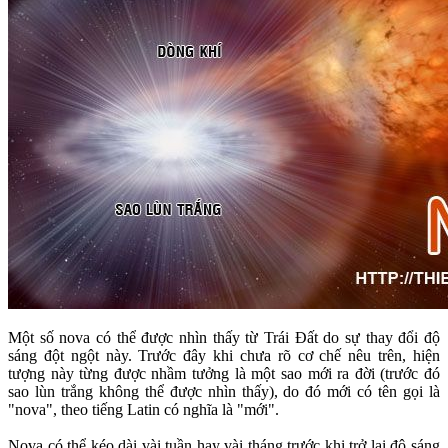
Một số nova có thể được nhìn thấy từ Trái Đất do sự thay đổi độ
sáng đột ngột này. Trước đây khi chưa rõ cơ chế nêu trên, hiện
tượng này từng được nhầm tưởng là một sao mới ra đời (trước đó
sao lùn trắng không thể được nhìn thấy), do đó mới có tên gọi là
"nova", theo tiếng Latin có nghĩa là "mới".
Nova có thể kéo dài vài tuần hay vài tháng trước khi trở lại độ sáng