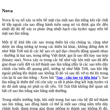
Nova
Nova là vụ nổ xảy ra trên bề mặt của một sao lùn trắng khi vật chất
từ lớp ngoài của sao đồng hành tuồn sang nó và được gia tốc đến
nhiệt độ đủ để xảy ra phản ứng nhiệt hạch của hydro ngay trên bề
mặt sao lùn trắng.
Một tỷ lệ khá lớn các sao trong thiên hà của chúng ta, cũng như
được tin rằng tương tự trong các thiên hà khác, không đứng đơn lẻ
như Mặt Trời mà là các hệ sao có quĩ đạo chuyển động quanh nhau
- thường là hai sao, trong tiếng Việt được gọi là sao đôi hay sao kép
(binary star). Nova xảy ra trong các hệ như vậy khi một sao đã đến
giai đoạn cuối đời và trở thành sao lùn trắng (đây là các sao trên dãy
chính của biểu đồ quang phổ, tương tự như Mặt Trời, sau khi lớp
ngoài phồng lên thành sao khổng lồ đỏ và sau đó vỡ ra thì lõi trong
còn lại là sao lùn trắng - Xem bài "
Sao - cấu tạo và tiến hóa
"). Sao
lùn trắng là thiên thể chỉ còn xảy ra rất ít phản ứng kết hợp hydro và
do đó ánh sáng nó phát ra rất yếu. Từ Trái Đất không thể quan sát
bất cứ sao lùn trắng nào bằng mắt thường.
Trong nhiều trường hợp, khi một trong hai sao của hệ đã trở thành
sao lùn trắng, sao đồng hành có thể là một sao cũng nằm trên dãy
chính hoặc đang trong giai đoạn phồng to thành sao khổng lồ đỏ,