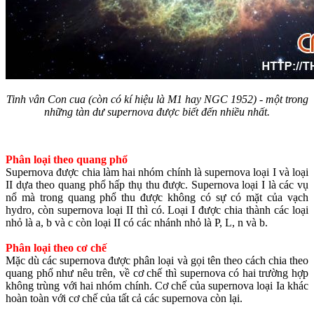
Tinh vân Con cua (còn có kí hiệu là M1 hay NGC 1952) - một trong
những tàn dư supernova được biết đến nhiều nhất.
Phân loại theo quang phổ
Supernova được chia làm hai nhóm chính là supernova loại I và loại
II dựa theo quang phổ hấp thụ thu được. Supernova loại I là các vụ
nổ mà trong quang phổ thu được không có sự có mặt của vạch
hydro, còn supernova loại II thì có. Loại I được chia thành các loại
nhỏ là a, b và c còn loại II có các nhánh nhỏ là P, L, n và b.
Phân loại theo cơ chế
Mặc dù các supernova được phân loại và gọi tên theo cách chia theo
quang phổ như nêu trên, về cơ chế thì supernova có hai trường hợp
không trùng với hai nhóm chính. Cơ chế của supernova loại Ia khác
hoàn toàn với cơ chế của tất cả các supernova còn lại.