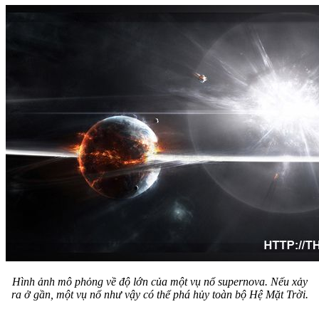
Hình ảnh mô phỏng về độ lớn của một vụ nổ supernova. Nếu xảy
ra ở gần, một vụ nổ như vậy có thể phá hủy toàn bộ Hệ Mặt Trời.