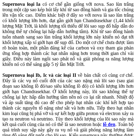
Supernova loại Ia
có cơ chế gần giống với nova. Sao lùn trắng
trong một cặp sao kép hút lấy khí từ sao đồng hành và gia tốc chúng
lên vận tốc cao. Điểm khác biệt ở đây so với nova là sao lùn trắng
có khối lượng lớn hơn, đạt gần giới hạn Chandrasekhar (1,44 khối
lượng Mặt Trời, là khối lượng tối thiểu để lõi sao sụp đổ hấp dẫn do
không thể tự chống lại hấp dẫn hướng tâm). Khí từ sao đồng hành
tuôn nhanh sang sao lùn trắng khối lượng lớn này khiến nó đạt tới
khối lượng xấp xỉ giới hạn để sụp đổ. Do một cơ chế chưa được làm
rõ hoàn toàn, một phần đáng kể của carbon và oxy tham gia phản
ứng tổng hợp thành các hạt nhân nặng hơn trong thời gian chỉ vài
giây. Điều này làm ngôi sao phát nổ và giải phóng ra năng lượng
khiến nó có thể sáng gấp 5 tỷ lần Mặt Trời.
Supernova loại Ib, Ic và các loại II
về bản chất có cùng cơ chế.
Đây là các vụ nổ cuối đời của các sao nặng mà lõi sao (sau giai
đoạn sao khổng lồ đỏ/sao siêu khổng lồ đỏ) có khối lượng lớn hơn
giới hạn Chandrasekhar. Ở khối lượng này, lõi sao không thể tự
chống lại lực hấp dẫn hướng tâm nên nó co lại rất nhanh. Nhiệt độ
và áp suất tăng đủ cao để cho phép hạt nhân các khí kết hợp tạo
thành các nguyên tố nặng như sắt và hơn nữa. Tiếp theo hạt nhân
kim loại cũng bị phá vỡ và sự kết hợp giữa proton và electron xảy ra
tạo ra neutron và neutrino. Tùy theo khối lượng của lõi sao này mà
kết quả cuối cùng của nó có thể là sao neutron hoặc
lỗ đen
. Toàn bộ
quá trình suy sập này gây ra vụ nổ và giải phóng năng lượng làm
tăng độ sáng đột ngột cho lõi sao. Kiểu suparnova này thường được