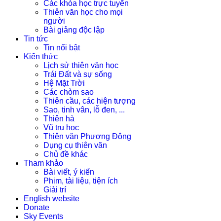
Các khóa học trực tuyến
Thiên văn học cho mọi
người
Bài giảng độc lập
Tin tức
Tin nổi bật
Kiến thức
Lịch sử thiên văn học
Trái Đất và sự sống
Hệ Mặt Trời
Các chòm sao
Thiên cầu, các hiện tượng
Sao, tinh vân, lỗ đen, ...
Thiên hà
Vũ trụ học
Thiên văn Phương Đông
Dụng cụ thiên văn
Chủ đề khác
Tham khảo
Bài viết, ý kiến
Phim, tài liệu, tiện ích
Giải trí
English website
Donate
Sky Events