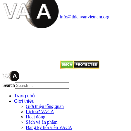
Văn phòng: 90b Khương Đình,
quận Thanh Xuân, Hà Nội
Điện thoại: 091.530.1116; Email:
info@thienvanvietnam.org
Mọi bài viết tại đây thuộc bản
quyền của VACA, vui lòng ghi rõ
tên tác giả và nguồn trích
dẫn
Thienvanvietnam.org
khi quý
vị tái sử dụng bất cứ nội dung nào
từ website này.
Search
Trang chủ
Giới thiệu
Giới thiệu tổng quan
Lịch sử VACA
Hoạt động
Sách và ấn phẩm
Đăng ký hội viên VACA