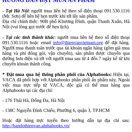
HƯỚNG DẪN ĐẶT MUA ẤN PHẨM
-
Tại Hà Nội
: người mua liên hệ theo số điện thoại 091.530.1116
(Mr. Sơn) để liên hệ hẹn trước khi tới lấy sản phẩm.
Địa chỉ chính thức: 90B phố Khương Đình, quận Thanh Xuân, Hà
Nội (vui lòng gọi trước để hẹn lịch).
-
Tại các tỉnh thành khác
: người mua liên hệ theo số điện thoại
091.530.1116 hoặc email
info@thienvanvietnam.org
để đặt hàng.
Người mua thanh toán trước qua tài khoản ngân hàng (gồm giá mua
hàng và phí đóng gói, vận chuyển), sản phẩm được chuyển qua
đường bưu điện và tới với người mua sau từ 4 đến 7 ngày kể từ khi
chuyển khoản thành công.
* Đặt mua qua hệ thống phân phối của Alphabooks:
Hiện tại,
VACA đã phối hợp với Alphabooks phân phối ấn phẩm này, Ngoài
việc mua trực tiếp từ VACA, độc giả có thể mua hàng qua
Alphabooks tại các địa chỉ:
- 176 Thái Hà, Đống Đa, Hà Nội
- 138C Nguyễn Đình Chiểu, Phường 6, quận 3, TP.HCM
Hoặc đặt hàng trực tuyến theo hướng dẫn tại địa chỉ sau:
http://bandothienvan.alphabooks.vn/