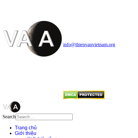
HỌC VIỆT NAM
Vietnam Astronomy and
Cosmology Association (VACA)
Văn phòng: 90b Khương Đình,
quận Thanh Xuân, Hà Nội
Điện thoại: 091.530.1116; Email:
info@thienvanvietnam.org
Mọi bài viết tại đây thuộc bản
quyền của VACA, vui lòng ghi rõ
tên tác giả và nguồn trích
dẫn
Thienvanvietnam.org
khi quý
vị tái sử dụng bất cứ nội dung nào
từ website này.
Search
Trang chủ
Giới thiệu