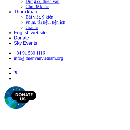
Dụng cụ thiên văn
Chủ đề khác
Tham khảo
Bài viết, ý kiến
Phim, tài liệu, tiện ích
Giải trí
English website
Donate
Sky Events
+84 91 530 1116
info@thienvanvietnam.org