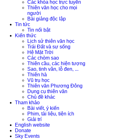
Các khóa học trực tuyến
Thiên văn học cho mọi
người
Bài giảng độc lập
Tin tức
Tin nổi bật
Kiến thức
Lịch sử thiên văn học
Trái Đất và sự sống
Hệ Mặt Trời
Các chòm sao
Thiên cầu, các hiện tượng
Sao, tinh vân, lỗ đen, ...
Thiên hà
Vũ trụ học
Thiên văn Phương Đông
Dụng cụ thiên văn
Chủ đề khác
Tham khảo
Bài viết, ý kiến
Phim, tài liệu, tiện ích
Giải trí
English website
Donate
Sky Events