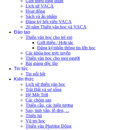
Giới thiệu tổng quan
Lịch sử VACA
Hoạt động
Sách và ấn phẩm
Đăng ký hội viên VACA
20 năm Thiên văn học và VACA
Đào tạo
Thiên văn học cho trẻ em
Giới thiệu / Hợp tác
Đăng ký/nhận thông tin lớp học
Các khóa học trực tuyến
Thiên văn học cho mọi người
Bài giảng độc lập
Tin tức
Tin nổi bật
Kiến thức
Lịch sử thiên văn học
Trái Đất và sự sống
Hệ Mặt Trời
Các chòm sao
Thiên cầu, các hiện tượng
Sao, tinh vân, lỗ đen, ...
Thiên hà
Vũ trụ học
Thiên văn Phương Đông