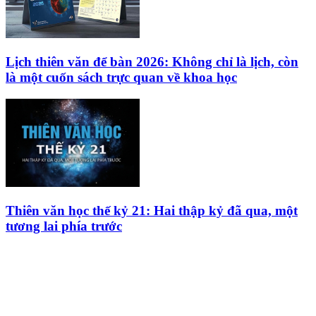
Lịch thiên văn để bàn 2026: Không chỉ là lịch, còn
là một cuốn sách trực quan về khoa học
Thiên văn học thế kỷ 21: Hai thập kỷ đã qua, một
tương lai phía trước
HỘI THIÊN
VĂN VÀ VŨ TRỤ