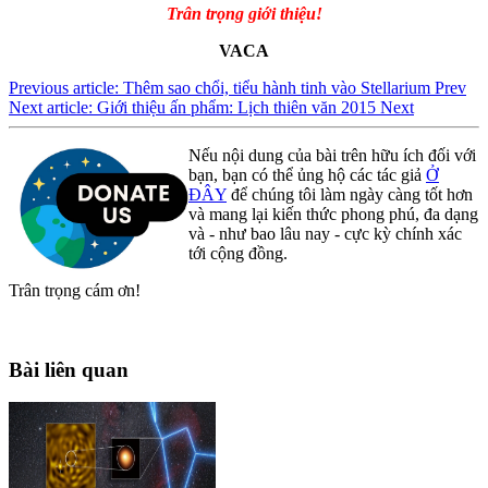
Trân trọng giới thiệu!
VACA
Previous article: Thêm sao chổi, tiểu hành tinh vào Stellarium
Prev
Next article: Giới thiệu ấn phẩm: Lịch thiên văn 2015
Next
Nếu nội dung của bài trên hữu ích đối với
bạn, bạn có thể ủng hộ các tác giả
Ở
ĐÂY
để chúng tôi làm ngày càng tốt hơn
và mang lại kiến thức phong phú, đa dạng
và - như bao lâu nay - cực kỳ chính xác
tới cộng đồng.
Trân trọng cám ơn!
Bài liên quan