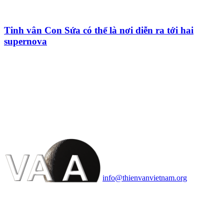
Tinh vân Con Sứa có thể là nơi diễn ra tới hai
supernova
HỘI THIÊN
VĂN VÀ VŨ TRỤ
HỌC VIỆT NAM
Vietnam Astronomy and
Cosmology Association (VACA)
Văn phòng: 90b Khương Đình,
quận Thanh Xuân, Hà Nội
Điện thoại: 091.530.1116; Email:
info@thienvanvietnam.org
Mọi bài viết tại đây thuộc bản
quyền của VACA, vui lòng ghi rõ
tên tác giả và nguồn trích
dẫn
Thienvanvietnam.org
khi quý