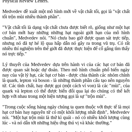
Physical Review Letters.
Medvedev đề xuất một mô hình mới về vật chất tối, gọi là "vật chất
tối trộn mùi nhiều thành phần".
"Vật chất tối là dạng vật chất chưa được biết rõ, giống như một hạt
cơ bản mới hay những những hạt ngoài giới hạn của mô hình
chuẩn", Medvedev nói. "Nó chưa bao giờ được quan sát trực tiếp,
nhưng nó đã tự hé lộ qua hấp dẫn nó gây ra trong vũ trụ. Có rất
nhiều thí nghiệm trên thế giới đã được thực hiện để cố gắng tìm thấy
nó trực tiếp."
Lý thuyết của Medvedev dựa trên hành vi của các hạt cơ bản đã
được quan sát hoặc dự đoán. Theo mô hình chuẩn phổ biến ngày
nay của vật lý hạt, các hạt cơ bản - được chia thành các nhóm chính
là quark, lepton và boson - là những thành phần cấu tạo nên nguyên
tử. Các tính chất, hay được gọi (một cách ví von) là các "mùi", của
quark và lepton có thể được biến đổi qua lại do chúng có thể kết
hợp với nhau trong một hiện tượng gọi là sự "trộn mùi".
"Trong cuộc sống hàng ngày chúng ta quen thuộc với thực tế là mọi
hạt cơ bản hay nguyên tử có một khối lượng nhất định", Medvedev
nói. "Một hạt trộn mùi là thứ kì quái - nó có nhiều khối lượng cùng
lúc - và nó dẫn tới những hiệu ứng thú vị và khác thường."