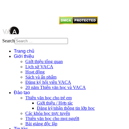
vị tái sử dụng bất cứ nội dung nào
từ website này.
Search
Trang chủ
Giới thiệu
Giới thiệu tổng quan
Lịch sử VACA
Hoạt động
Sách và ấn phẩm
Đăng ký hội viên VACA
20 năm Thiên văn học và VACA
Đào tạo
Thiên văn học cho trẻ em
Giới thiệu / Hợp tác
Đăng ký/nhận thông tin lớp học
Các khóa học trực tuyến
Thiên văn học cho mọi người
Bài giảng độc lập
Tin tức