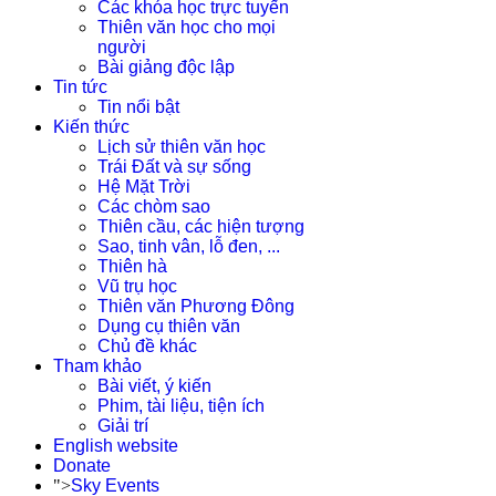
Các khóa học trực tuyến
Thiên văn học cho mọi
người
Bài giảng độc lập
Tin tức
Tin nổi bật
Kiến thức
Lịch sử thiên văn học
Trái Đất và sự sống
Hệ Mặt Trời
Các chòm sao
Thiên cầu, các hiện tượng
Sao, tinh vân, lỗ đen, ...
Thiên hà
Vũ trụ học
Thiên văn Phương Đông
Dụng cụ thiên văn
Chủ đề khác
Tham khảo
Bài viết, ý kiến
Phim, tài liệu, tiện ích
Giải trí
English website
Donate
">
Sky Events