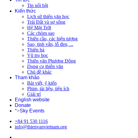
Tin nổi bật
Kiến thức
Lịch sử thiên văn học
Trái Đất và sự sống
Hệ Mặt Trời
Các chòm sao
Thiên cầu, các hiện tượng
Sao, tinh vân, lỗ đen, ...
Thiên hà
Vũ trụ học
Thiên văn Phương Đông
Dụng cụ thiên văn
Chủ đề khác
Tham khảo
Bài viết, ý kiến
Phim, tài liệu, tiện ích
Giải trí
English website
Donate
">
Sky Events
+84 91 530 1116
info@thienvanvietnam.org