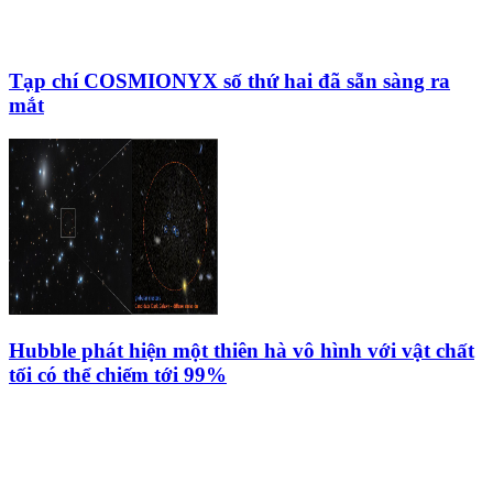
Tạp chí COSMIONYX số thứ hai đã sẵn sàng ra
mắt
Hubble phát hiện một thiên hà vô hình với vật chất
tối có thể chiếm tới 99%