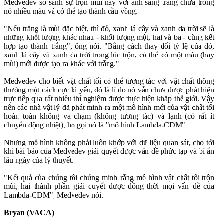
Medvedev so sánh sự trộn mùi này với ánh sáng trắng chưa trong
nó nhiều màu và có thể tạo thành cầu vồng.
"Nếu trắng là mùi đặc biệt, thì đỏ, xanh lá cây và xanh da trời sẽ là
những khối lượng khác nhau - khối lượng một, hai và ba - cùng kết
hợp tạo thành trắng", ông nói. "Bằng cách thay đổi tỷ lệ của đỏ,
xanh lá cây và xanh da trời trong lúc trộn, có thể có một màu (hay
mùi) mới được tạo ra khác với trắng."
Medvedev cho biết vật chất tối có thể tương tác với vật chất thông
thường một cách cực kì yếu, đó là lí do nó vẫn chưa được phát hiện
trực tiếp qua rất nhiều thí nghiệm được thực hiện khắp thế giới. Vậy
nên các nhà vật lý đã phát minh ra một mô hình mới của vật chất tối
hoàn toàn không va chạm (không tương tác) và lạnh (có rất ít
chuyển động nhiệt), họ gọi nó là "mô hình Lambda-CDM".
Nhưng mô hình không phải luôn khớp với dữ liệu quan sát, cho tới
khi bài báo của Medvedev giải quyết được vấn đề phức tạp và bí ẩn
lâu ngày của lý thuyết.
"Kết quả của chúng tôi chứng minh rằng mô hình vật chất tối trộn
mùi, hai thành phần giải quyết được đồng thời mọi vấn đề của
Lambda-CDM", Medvedev nói.
Bryan (VACA)