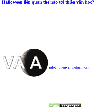
Halloween liên quan thế nào tới thiên văn học?
HỘI THIÊN
VĂN VÀ VŨ TRỤ
HỌC VIỆT NAM
Vietnam Astronomy and
Cosmology Association (VACA)
Văn phòng: 90b Khương Đình,
quận Thanh Xuân, Hà Nội
Điện thoại: 091.530.1116; Email:
info@thienvanvietnam.org
Mọi bài viết tại đây thuộc bản
quyền của VACA, vui lòng ghi rõ
tên tác giả và nguồn trích
dẫn
Thienvanvietnam.org
khi quý
vị tái sử dụng bất cứ nội dung nào
từ website này.