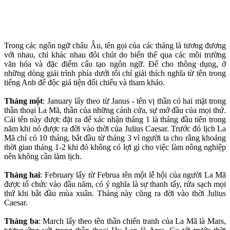
Trong các ngôn ngữ châu Âu, tên gọi của các tháng là tương đương
với nhau, chỉ khác nhau đôi chút do biến thể qua các môi trường
văn hóa và đặc điểm cấu tạo ngôn ngữ. Để cho thông dụng, ở
những dòng giải trình phía dưới tôi chỉ giải thích nghĩa từ tên trong
tiếng Anh để độc giả tiện đối chiếu và tham khảo.
Tháng một
: January lấy theo từ Janus - tên vị thần có hai mặt trong
thần thoại La Mã, thần của những cánh cửa, sự mở đầu của mọi thứ.
Cái tên này được đặt ra để xác nhận tháng 1 là tháng đầu tiên trong
năm khi nó được ra đời vào thời của Julius Caesar. Trước đó lịch La
Mã chỉ có 10 tháng, bắt đầu từ tháng 3 vì người ta cho rằng khoảng
thời gian tháng 1-2 khi đó không có lợi gì cho việc làm nông nghiệp
nên không cần làm lịch.
Tháng hai
: February lấy từ Februa tên một lễ hội của người La Mã
được tổ chức vào đầu năm, có ý nghĩa là sự thanh tẩy, rửa sạch mọi
thứ khi bắt đầu mùa xuân. Tháng này cũng ra đời vào thời Julius
Caesar.
Tháng ba
: March lấy theo tên thần chiến tranh của La Mã là Mars,