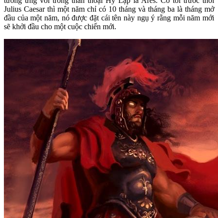
tương ứng với trong thần thoại Hy Lạp là Ares. Co tới trước thời
Julius Caesar thì một năm chỉ có 10 tháng và tháng ba là tháng mở
đầu của một năm, nó được đặt cái tên này ngụ ý rằng mỗi năm mới
sẽ khởi đầu cho một cuộc chiến mới.