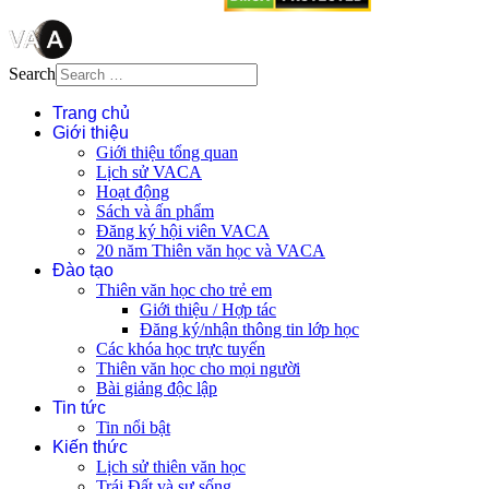
Search
Trang chủ
Giới thiệu
Giới thiệu tổng quan
Lịch sử VACA
Hoạt động
Sách và ấn phẩm
Đăng ký hội viên VACA
20 năm Thiên văn học và VACA
Đào tạo
Thiên văn học cho trẻ em
Giới thiệu / Hợp tác
Đăng ký/nhận thông tin lớp học
Các khóa học trực tuyến
Thiên văn học cho mọi người
Bài giảng độc lập
Tin tức
Tin nổi bật
Kiến thức
Lịch sử thiên văn học
Trái Đất và sự sống