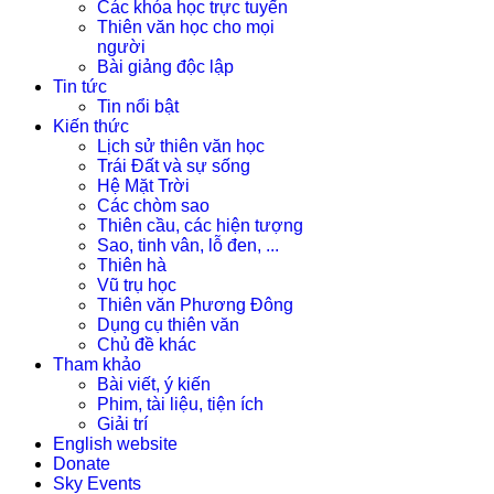
Các khóa học trực tuyến
Thiên văn học cho mọi
người
Bài giảng độc lập
Tin tức
Tin nổi bật
Kiến thức
Lịch sử thiên văn học
Trái Đất và sự sống
Hệ Mặt Trời
Các chòm sao
Thiên cầu, các hiện tượng
Sao, tinh vân, lỗ đen, ...
Thiên hà
Vũ trụ học
Thiên văn Phương Đông
Dụng cụ thiên văn
Chủ đề khác
Tham khảo
Bài viết, ý kiến
Phim, tài liệu, tiện ích
Giải trí
English website
Donate
Sky Events