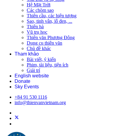
Hệ Mặt Trời
Các chòm sao
Thiên cầu, các hiện tượng
Sao, tinh vân, lỗ đen, ...
Thiên hà
Vũ trụ học
Thiên văn Phương Đông
Dụng cụ thiên văn
Chủ đề khác
Tham khảo
Bài viết, ý kiến
Phim, tài liệu, tiện ích
Giải trí
English website
Donate
Sky Events
+84 91 530 1116
info@thienvanvietnam.org