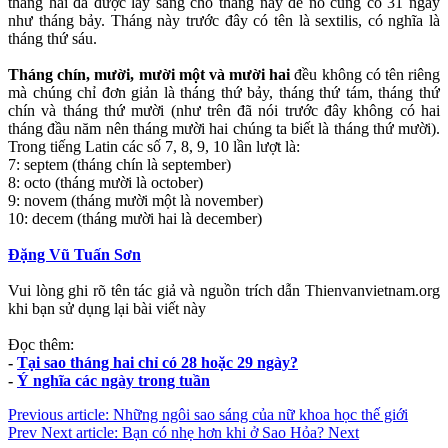
tháng hai đã được lấy sang cho tháng này để nó cũng có 31 ngày
như tháng bảy. Tháng này trước đây có tên là sextilis, có nghĩa là
tháng thứ sáu.
Tháng chín, mười, mười một và mười hai
đều không có tên riêng
mà chúng chỉ đơn giản là tháng thứ bảy, tháng thứ tám, tháng thứ
chín và tháng thứ mười (như trên đã nói trước đây không có hai
tháng đầu năm nên tháng mười hai chúng ta biết là tháng thứ mười).
Trong tiếng Latin các số 7, 8, 9, 10 lần lượt là:
7: septem (tháng chín là september)
8: octo (tháng mười là october)
9: novem (tháng mười một là november)
10: decem (tháng mười hai là december)
Đặng Vũ Tuấn Sơn
Vui lòng ghi rõ tên tác giả và nguồn trích dẫn Thienvanvietnam.org
khi bạn sử dụng lại bài viết này
Đọc thêm:
-
Tại sao tháng hai chỉ có 28 hoặc 29 ngày?
-
Ý nghĩa các ngày trong tuần
Previous article: Những ngôi sao sáng của nữ khoa học thế giới
Prev
Next article: Bạn có nhẹ hơn khi ở Sao Hỏa?
Next