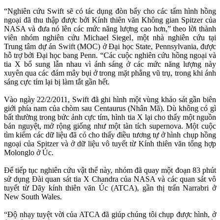
“Nghiên cứu Swift sẽ có tác dụng đòn bẩy cho các tấm hình hồng
ngoại đã thu thập được bởi Kính thiên văn Không gian Spitzer của
NASA và đưa nó lên các mức năng lượng cao hơn,” theo lời thành
viên nhóm nghiên cứu Michael Siegel, một nhà nghiên cứu tại
Trung tâm dự án Swift (MOC) ở Đại học State, Pennsylvania, được
hỗ trợ bởi Đại học bang Penn. “Các cuộc nghiên cứu hồng ngoại và
tia X bổ sung lẫn nhau vì ánh sáng ở các mức năng lượng này
xuyên qua các đám mây bụi ở trong mặt phẳng vũ trụ, trong khi ánh
sáng cực tím lại bị làm tắt gần hết.
Vào ngày 22/2/2011, Swift đã ghi hình một vùng khảo sát gần biên
giới phía nam của chòm sau Centaurus (Nhân Mã). Dù không có gì
bất thường trong bức ảnh cực tím, hình tia X lại cho thấy một nguồn
bán nguyệt, mở rộng giống như một tàn tích supernova. Một cuộc
tìm kiếm các dữ liệu đã có cho thấy điều tương tự ở hình chụp hồng
ngoại của Spitzer và ở dữ liệu vô tuyết từ Kính thiên văn tổng hợp
Molonglo ở Úc.
Để tiếp tục nghiên cứu vật thể này, nhóm đã quay một đoạn 83 phút
sử dụng Đài quan sát tia X Chandra của NASA và các quan sát vô
tuyết từ Dãy kính thiên văn Úc (ATCA), gần thị trấn Narrabri ở
New South Wales.
“Độ nhạy tuyệt vời của ATCA đã giúp chúng tôi chụp được hình, ở