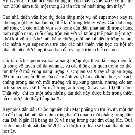
Ann Arbor. “Phân tích của chúng tôi cho thấy G306.3-0.9 có thể trẻ
hơn 2500 năm tuổi, một trong 20 tàn tích trẻ nhất từng tìm thấy.”
Các nhà thiên văn học dự đoán rằng một vụ nổ supernova xảy ra
khoảng một hay hai lần một thế kỉ ở trong Milky Way. Các đợt sóng
mở rộng và các mảnh vụn sao nóng dần dần phát tán đi trong hàng
trăm nghìn năm, cuối cùng trộn lẫn với và không thể phân biệt được
khỏi khí vũ trụ. Như một bằng chứng mới mẻ tại hiện trường vụ án,
các mảnh vụn supernova trẻ cho các nhà thiên văn học cơ hội tốt
nhất để hiểu được ngôi sao ban đầu và quá trình chết của nó.
Các tàn tích supernova tỏa ra năng lượng dọc theo dải sóng điện từ,
từ sóng vô tuyến tới tia gamma, và các thông tin quan trọng có thể
tìm thấy ở mỗi vòng năng lượng. Các quan sát X-ray rất quan trọng
đề tìm ra chuyển động của các mảnh vụn, bản chất hóa học, và cách
chúng tương tác với môi trường vũ trụ xung quanh, nhưng các tàn
tích supernova sẽ biến mất trong ánh sáng X-ray sau 10,000 năm.
Thật vậy, chỉ có một nửa những tàn tích này được biết trong thiên
hà đã được dò thấy bằng tia X.
Reynolds dẫn đầu Cuộc nghiên cứu Mặt phẳng vũ trụ Swift, một dự
án để chụp lại một tấm hình rộng hai độ quanh mặt phẳng trung tâm
của Dải Ngân Hà bằng tia X và năng lượng cực tím cùng lúc. Quá
trình chụp hình bắt đầu từ 2011 và được dự đoán sẽ hoàn thành mùa
hè này.