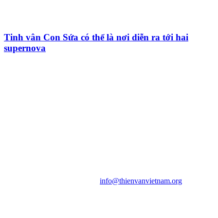
Tinh vân Con Sứa có thể là nơi diễn ra tới hai
supernova
HỘI THIÊN
VĂN VÀ VŨ TRỤ
HỌC VIỆT NAM
Vietnam Astronomy and
Cosmology Association (VACA)
Văn phòng: 90b Khương Đình,
quận Thanh Xuân, Hà Nội
Điện thoại: 091.530.1116; Email:
info@thienvanvietnam.org
Mọi bài viết tại đây thuộc bản
quyền của VACA, vui lòng ghi rõ
tên tác giả và nguồn trích