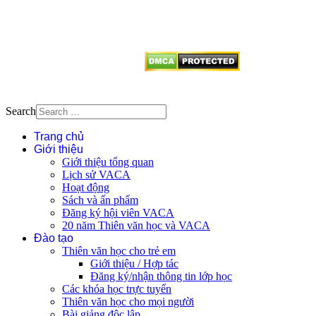
dẫn
Thienvanvietnam.org
khi quý
vị tái sử dụng bất cứ nội dung nào
từ website này.
Search
Trang chủ
Giới thiệu
Giới thiệu tổng quan
Lịch sử VACA
Hoạt động
Sách và ấn phẩm
Đăng ký hội viên VACA
20 năm Thiên văn học và VACA
Đào tạo
Thiên văn học cho trẻ em
Giới thiệu / Hợp tác
Đăng ký/nhận thông tin lớp học
Các khóa học trực tuyến
Thiên văn học cho mọi người
Bài giảng độc lập