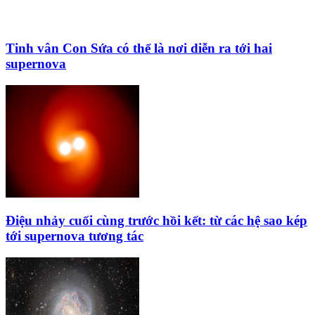
Tinh vân Con Sứa có thể là nơi diễn ra tới hai
supernova
Điệu nhảy cuối cùng trước hồi kết: từ các hệ sao kép
tới supernova tương tác