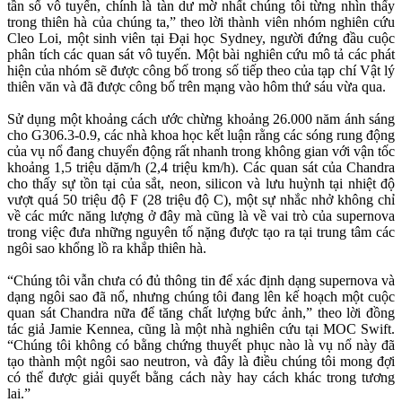
tần số vô tuyến, chính là tàn dư mờ nhất chúng tôi từng nhìn thấy
trong thiên hà của chúng ta,” theo lời thành viên nhóm nghiên cứu
Cleo Loi, một sinh viên tại Đại học Sydney, người đứng đầu cuộc
phân tích các quan sát vô tuyến. Một bài nghiên cứu mô tả các phát
hiện của nhóm sẽ được công bố trong số tiếp theo của tạp chí Vật lý
thiên văn và đã được công bố trên mạng vào hôm thứ sáu vừa qua.
Sử dụng một khoảng cách ước chừng khoảng 26.000 năm ánh sáng
cho G306.3-0.9, các nhà khoa học kết luận rằng các sóng rung động
của vụ nổ đang chuyển động rất nhanh trong không gian với vận tốc
khoảng 1,5 triệu dặm/h (2,4 triệu km/h). Các quan sát của Chandra
cho thấy sự tồn tại của sắt, neon, silicon và lưu huỳnh tại nhiệt độ
vượt quá 50 triệu độ F (28 triệu độ C), một sự nhắc nhở không chỉ
về các mức năng lượng ở đây mà cũng là về vai trò của supernova
trong việc đưa những nguyên tố nặng được tạo ra tại trung tâm các
ngôi sao khổng lồ ra khắp thiên hà.
“Chúng tôi vẫn chưa có đủ thông tin để xác định dạng supernova và
dạng ngôi sao đã nổ, nhưng chúng tôi đang lên kế hoạch một cuộc
quan sát Chandra nữa để tăng chất lượng bức ảnh,” theo lời đồng
tác giả Jamie Kennea, cũng là một nhà nghiên cứu tại MOC Swift.
“Chúng tôi không có bằng chứng thuyết phục nào là vụ nổ này đã
tạo thành một ngôi sao neutron, và đây là điều chúng tôi mong đợi
có thể được giải quyết bằng cách này hay cách khác trong tương
lai.”