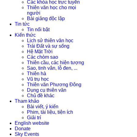
Các khóa học trực tuyến
Thiên văn học cho mọi
người
Bài giảng độc lập
Tin tức
Tin nổi bật
Kiến thức
Lịch sử thiên văn học
Trái Đất và sự sống
Hệ Mặt Trời
Các chòm sao
Thiên cầu, các hiện tượng
Sao, tinh vân, lỗ đen, ...
Thiên hà
Vũ trụ học
Thiên văn Phương Đông
Dụng cụ thiên văn
Chủ đề khác
Tham khảo
Bài viết, ý kiến
Phim, tài liệu, tiện ích
Giải trí
English website
Donate
Sky Events