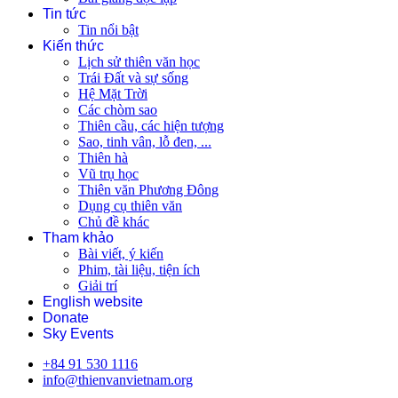
Tin tức
Tin nổi bật
Kiến thức
Lịch sử thiên văn học
Trái Đất và sự sống
Hệ Mặt Trời
Các chòm sao
Thiên cầu, các hiện tượng
Sao, tinh vân, lỗ đen, ...
Thiên hà
Vũ trụ học
Thiên văn Phương Đông
Dụng cụ thiên văn
Chủ đề khác
Tham khảo
Bài viết, ý kiến
Phim, tài liệu, tiện ích
Giải trí
English website
Donate
Sky Events
+84 91 530 1116
info@thienvanvietnam.org