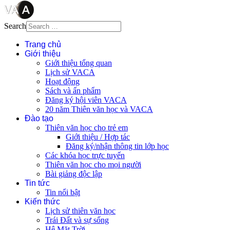
Search
Trang chủ
Giới thiệu
Giới thiệu tổng quan
Lịch sử VACA
Hoạt động
Sách và ấn phẩm
Đăng ký hội viên VACA
20 năm Thiên văn học và VACA
Đào tạo
Thiên văn học cho trẻ em
Giới thiệu / Hợp tác
Đăng ký/nhận thông tin lớp học
Các khóa học trực tuyến
Thiên văn học cho mọi người
Bài giảng độc lập
Tin tức
Tin nổi bật
Kiến thức
Lịch sử thiên văn học
Trái Đất và sự sống
Hệ Mặt Trời