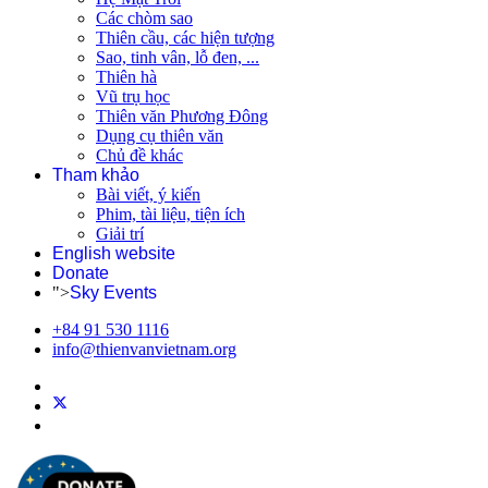
Các chòm sao
Thiên cầu, các hiện tượng
Sao, tinh vân, lỗ đen, ...
Thiên hà
Vũ trụ học
Thiên văn Phương Đông
Dụng cụ thiên văn
Chủ đề khác
Tham khảo
Bài viết, ý kiến
Phim, tài liệu, tiện ích
Giải trí
English website
Donate
">
Sky Events
+84 91 530 1116
info@thienvanvietnam.org