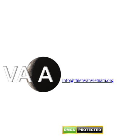
HỘI THIÊN
VĂN VÀ VŨ TRỤ
HỌC VIỆT NAM
Vietnam Astronomy and
Cosmology Association (VACA)
Văn phòng: 90b Khương Đình,
quận Thanh Xuân, Hà Nội
Điện thoại: 091.530.1116; Email:
info@thienvanvietnam.org
Mọi bài viết tại đây thuộc bản
quyền của VACA, vui lòng ghi rõ
tên tác giả và nguồn trích
dẫn
Thienvanvietnam.org
khi quý
vị tái sử dụng bất cứ nội dung nào
từ website này.