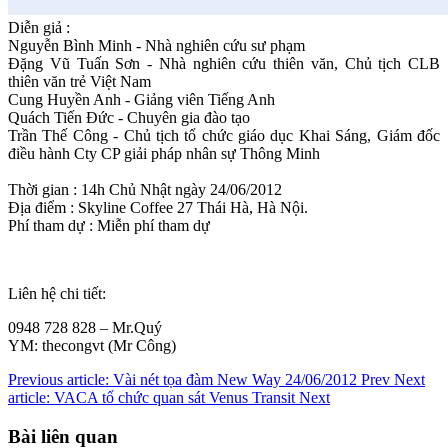
Diễn giả :
Nguyễn Bình Minh - Nhà nghiên cứu sư phạm
Đặng Vũ Tuấn Sơn - Nhà nghiên cứu thiên văn, Chủ tịch CLB
thiên văn trẻ Việt Nam
Cung Huyền Anh - Giảng viên Tiếng Anh
Quách Tiến Đức - Chuyên gia đào tạo
Trần Thế Công - Chủ tịch tổ chức giáo dục Khai Sáng, Giám đốc
điều hành Cty CP giải pháp nhân sự Thông Minh
Thời gian : 14h Chủ Nhật ngày 24/06/2012
Địa điểm : Skyline Coffee 27 Thái Hà, Hà Nội.
Phí tham dự : Miễn phí tham dự
Liên hệ chi tiết:
0948 728 828 – Mr.Quý
YM: thecongvt (Mr Công)
Previous article: Vài nét tọa đàm New Way 24/06/2012
Prev
Next
article: VACA tổ chức quan sát Venus Transit
Next
Bài liên quan