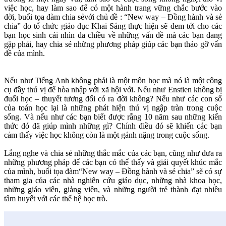
việc học, hay làm sao để có một hành trang vững chắc bước vào
đời, buổi tọa đàm chia sẻvới chủ đề : “New way – Đồng hành và sẻ
chia” do tổ chức giáo dục Khai Sáng thực hiện sẽ đem tới cho các
bạn học sinh cái nhìn đa chiều về những vấn đề mà các bạn đang
gặp phải, hay chia sẻ những phương pháp giúp các bạn tháo gỡ vấn
đề của mình.
Nếu như Tiếng Anh không phải là một môn học mà nó là một công
cụ đầy thú vị để hòa nhập với xã hội với. Nếu như Enstien không bị
đuổi học – thuyết tương đối có ra đời không? Nếu như các con số
của toán học lại là những phát hiện thú vị ngập tràn trong cuộc
sống. Và nếu như các bạn biết được rằng 10 năm sau những kiến
thức đó đã giúp mình những gì? Chính điều đó sẽ khiến các bạn
cảm thấy việc học không còn là một gánh nặng trong cuộc sống.
Lắng nghe và chia sẻ những thắc mắc của các bạn, cũng như đưa ra
những phương pháp để các bạn có thể thấy và giải quyết khúc mắc
của mình, buổi tọa đàm“New way – Đồng hành và sẻ chia” sẽ có sự
tham gia của các nhà nghiên cứu giáo dục, những nhà khoa học,
những giáo viên, giảng viên, và những người trẻ thành đạt nhiều
tâm huyết với các thế hệ học trò.