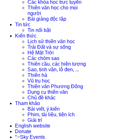
Các khóa học trực tuyến
Thiên văn học cho mọi
người
Bài giảng độc lập
Tin tức
Tin nổi bật
Kiến thức
Lịch sử thiên văn học
Trái Đất và sự sống
Hệ Mặt Trời
Các chòm sao
Thiên cầu, các hiện tượng
Sao, tinh vân, lỗ đen, ...
Thiên hà
Vũ trụ học
Thiên văn Phương Đông
Dụng cụ thiên văn
Chủ đề khác
Tham khảo
Bài viết, ý kiến
Phim, tài liệu, tiện ích
Giải trí
English website
Donate
">
Sky Events