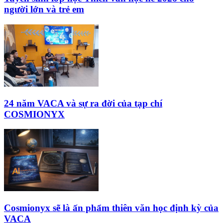
người lớn và trẻ em
24 năm VACA và sự ra đời của tạp chí
COSMIONYX
Cosmionyx sẽ là ấn phẩm thiên văn học định kỳ của
VACA