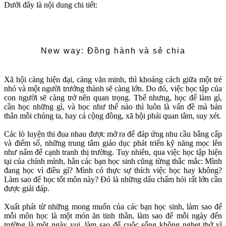
Dưới đây là nội dung chi tiết:
New way: Đồng hành và sẻ chia
Xã hội càng hiện đại, càng văn minh, thì khoảng cách giữa một trẻ
nhỏ và một người trưởng thành sẽ càng lớn. Do đó, việc học tập của
con người sẽ càng trở nên quan trọng. Thế nhưng, học để làm gì,
cần học những gì, và học như thế nào thì luôn là vấn đề mà bản
thân mỗi chúng ta, hay cả cộng đồng, xã hội phải quan tâm, suy xét.
Các lò luyện thi đua nhau được mở ra để đáp ứng nhu cầu bằng cấp
và điểm số, những trung tâm giáo dục phát triển kỹ năng mọc lên
như nấm để cạnh tranh thị trường. Tuy nhiên, qua việc học tập hiện
tại của chính mình, hẳn các bạn học sinh cũng từng thắc mắc: Mình
đang học vì điều gì? Mình có thực sự thích việc học hay không?
Làm sao để học tốt môn này? Đó là những dấu chấm hỏi rất lớn cần
được giải đáp.
Xuất phát từ những mong muốn của các bạn học sinh, làm sao để
mỗi môn học là một món ăn tinh thần, làm sao để mỗi ngày đến
trường là một ngày vui, làm sao để cuộc sống không nghẹt thở vì