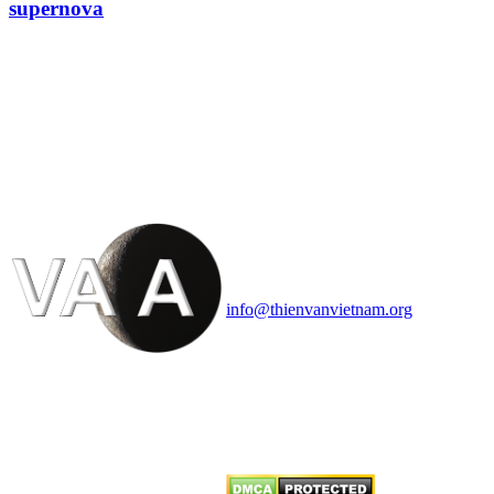
supernova
HỘI THIÊN
VĂN VÀ VŨ TRỤ
HỌC VIỆT NAM
Vietnam Astronomy and
Cosmology Association (VACA)
Văn phòng: 90b Khương Đình,
quận Thanh Xuân, Hà Nội
Điện thoại: 091.530.1116; Email:
info@thienvanvietnam.org
Mọi bài viết tại đây thuộc bản
quyền của VACA, vui lòng ghi rõ
tên tác giả và nguồn trích
dẫn
Thienvanvietnam.org
khi quý
vị tái sử dụng bất cứ nội dung nào
từ website này.