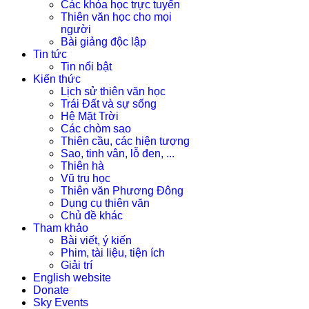
Các khóa học trực tuyến
Thiên văn học cho mọi
người
Bài giảng độc lập
Tin tức
Tin nổi bật
Kiến thức
Lịch sử thiên văn học
Trái Đất và sự sống
Hệ Mặt Trời
Các chòm sao
Thiên cầu, các hiện tượng
Sao, tinh vân, lỗ đen, ...
Thiên hà
Vũ trụ học
Thiên văn Phương Đông
Dụng cụ thiên văn
Chủ đề khác
Tham khảo
Bài viết, ý kiến
Phim, tài liệu, tiện ích
Giải trí
English website
Donate
Sky Events