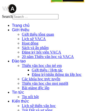
Search
Trang chủ
Giới thiệu
Giới thiệu tổng quan
Lịch sử VACA
Hoạt động
Sách và ấn phẩm
Đăng ký hội viên VACA
20 năm Thiên văn học và VACA
Đào tạo
Thiên văn học cho trẻ em
Giới thiệu / Hợp tác
Đăng ký/nhận thông tin lớp học
Các khóa học trực tuyến
Thiên văn học cho mọi người
Bài giảng độc lập
Tin tức
Tin nổi bật
Kiến thức
Lịch sử thiên văn học
Trái Đất và sự sống