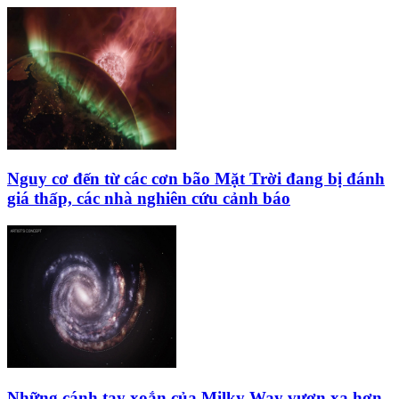
Nguy cơ đến từ các cơn bão Mặt Trời đang bị đánh
giá thấp, các nhà nghiên cứu cảnh báo
Những cánh tay xoắn của Milky Way vươn xa hơn