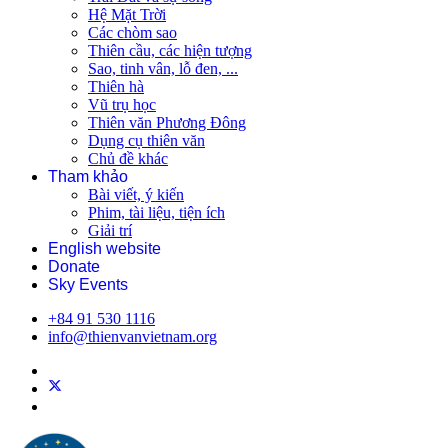
Hệ Mặt Trời
Các chòm sao
Thiên cầu, các hiện tượng
Sao, tinh vân, lỗ đen, ...
Thiên hà
Vũ trụ học
Thiên văn Phương Đông
Dụng cụ thiên văn
Chủ đề khác
Tham khảo
Bài viết, ý kiến
Phim, tài liệu, tiện ích
Giải trí
English website
Donate
Sky Events
+84 91 530 1116
info@thienvanvietnam.org