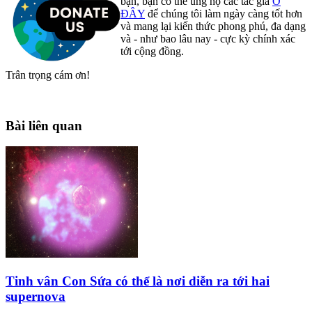
bạn, bạn có thể ủng hộ các tác giả
Ở
ĐÂY
để chúng tôi làm ngày càng tốt hơn
và mang lại kiến thức phong phú, đa dạng
và - như bao lâu nay - cực kỳ chính xác
tới cộng đồng.
Trân trọng cám ơn!
Bài liên quan
Tinh vân Con Sứa có thể là nơi diễn ra tới hai
supernova