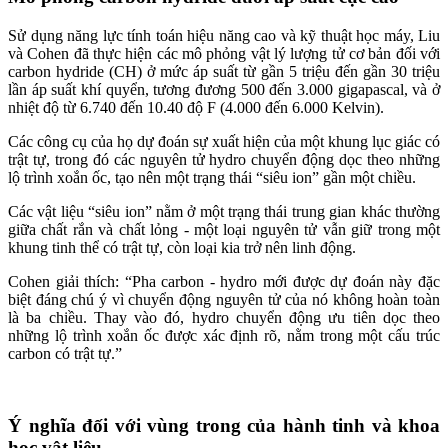
Sử dụng năng lực tính toán hiệu năng cao và kỹ thuật học máy, Liu
và Cohen đã thực hiện các mô phỏng vật lý lượng tử cơ bản đối với
carbon hydride (CH) ở mức áp suất từ gần 5 triệu đến gần 30 triệu
lần áp suất khí quyển, tương đương 500 đến 3.000 gigapascal, và ở
nhiệt độ từ 6.740 đến 10.40 độ F (4.000 đến 6.000 Kelvin).
Các công cụ của họ dự đoán sự xuất hiện của một khung lục giác có
trật tự, trong đó các nguyên tử hydro chuyển động dọc theo những
lộ trình xoắn ốc, tạo nên một trạng thái “siêu ion” gần một chiều.
Các vật liệu “siêu ion” nằm ở một trạng thái trung gian khác thường
giữa chất rắn và chất lỏng - một loại nguyên tử vẫn giữ trong một
khung tinh thể có trật tự, còn loại kia trở nên linh động.
Cohen giải thích: “Pha carbon - hydro mới được dự đoán này đặc
biệt đáng chú ý vì chuyển động nguyên tử của nó không hoàn toàn
là ba chiều. Thay vào đó, hydro chuyển động ưu tiên dọc theo
những lộ trình xoắn ốc được xác định rõ, nằm trong một cấu trúc
carbon có trật tự.”
Ý nghĩa đối với vùng trong của hành tinh và khoa
học vật liệu