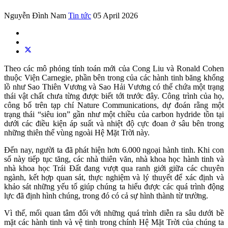
Nguyễn Đình Nam
Tin tức
05 April 2026
Theo các mô phỏng tính toán mới của Cong Liu và Ronald Cohen
thuộc Viện Carnegie, phần bên trong của các hành tinh băng khổng
lồ như Sao Thiên Vương và Sao Hải Vương có thể chứa một trạng
thái vật chất chưa từng được biết tới trước đây. Công trình của họ,
công bố trên tạp chí Nature Communications, dự đoán rằng một
trạng thái “siêu ion” gần như một chiều của carbon hydride tồn tại
dưới các điều kiện áp suất và nhiệt độ cực đoan ở sâu bên trong
những thiên thể vùng ngoài Hệ Mặt Trời này.
Đến nay, người ta đã phát hiện hơn 6.000 ngoại hành tinh. Khi con
số này tiếp tục tăng, các nhà thiên văn, nhà khoa học hành tinh và
nhà khoa học Trái Đất đang vượt qua ranh giới giữa các chuyên
ngành, kết hợp quan sát, thực nghiệm và lý thuyết để xác định và
khảo sát những yếu tố giúp chúng ta hiểu được các quá trình động
lực đã định hình chúng, trong đó có cả sự hình thành từ trường.
Vì thế, mối quan tâm đối với những quá trình diễn ra sâu dưới bề
mặt các hành tinh và vệ tinh trong chính Hệ Mặt Trời của chúng ta