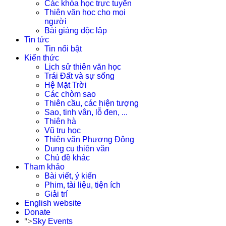
Các khóa học trực tuyến
Thiên văn học cho mọi
người
Bài giảng độc lập
Tin tức
Tin nổi bật
Kiến thức
Lịch sử thiên văn học
Trái Đất và sự sống
Hệ Mặt Trời
Các chòm sao
Thiên cầu, các hiện tượng
Sao, tinh vân, lỗ đen, ...
Thiên hà
Vũ trụ học
Thiên văn Phương Đông
Dụng cụ thiên văn
Chủ đề khác
Tham khảo
Bài viết, ý kiến
Phim, tài liệu, tiện ích
Giải trí
English website
Donate
">
Sky Events