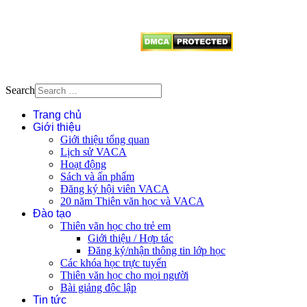
vị tái sử dụng bất cứ nội dung nào
từ website này.
Search
Trang chủ
Giới thiệu
Giới thiệu tổng quan
Lịch sử VACA
Hoạt động
Sách và ấn phẩm
Đăng ký hội viên VACA
20 năm Thiên văn học và VACA
Đào tạo
Thiên văn học cho trẻ em
Giới thiệu / Hợp tác
Đăng ký/nhận thông tin lớp học
Các khóa học trực tuyến
Thiên văn học cho mọi người
Bài giảng độc lập
Tin tức