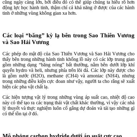
cũng ngày càng lớn, bởi điều đó có thể giúp chúng ta hiểu rõ hơn
động lực học hành tinh, thậm chí cả khả năng ở được của các hành
tinh ở những vùng không gian xa hơn.
Các loại “băng” kỳ lạ bên trong Sao Thiên Vương
và Sao Hải Vương
Các phép đo mật độ của Sao Thiên Vương và Sao Hải Vương cho
thấy bên trong những hành tinh khổng lồ này có các lớp trung gian
gồm những dạng “băng nóng” bất thường, nằm bên dưới lớp khí
quyển hydro và heli, nhưng phía trên lõi đá. Các lớp này được cho
là gồm nước (H2O), methane (CH4) và amoniac (NH4), nhưng
trong những điều kiện cực đoan như vậy, người ta cho rằng sẽ xuất
hiện các pha vật chất lạ.
Các hiện tượng vật lý trong những vùng áp suất cao, nhiệt độ cao
này có thể tạo ra các trạng thái vật chất khác thường, vì vậy các nhà
lý thuyết và thực nghiệm luôn cố gắng dự đoán và tái tạo những gì
có thể tồn tại ở đó.
Mô phỏng carbon hydride dưới áp suất cực cao