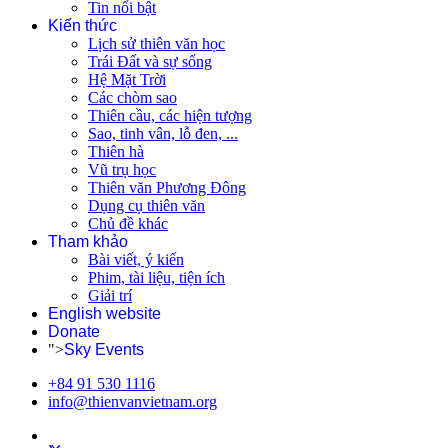
Tin nổi bật
Kiến thức
Lịch sử thiên văn học
Trái Đất và sự sống
Hệ Mặt Trời
Các chòm sao
Thiên cầu, các hiện tượng
Sao, tinh vân, lỗ đen, ...
Thiên hà
Vũ trụ học
Thiên văn Phương Đông
Dụng cụ thiên văn
Chủ đề khác
Tham khảo
Bài viết, ý kiến
Phim, tài liệu, tiện ích
Giải trí
English website
Donate
">
Sky Events
+84 91 530 1116
info@thienvanvietnam.org