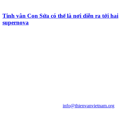
Tinh vân Con Sứa có thể là nơi diễn ra tới hai
supernova
HỘI THIÊN
VĂN VÀ VŨ TRỤ
HỌC VIỆT NAM
Vietnam Astronomy and
Cosmology Association (VACA)
Văn phòng: 90b Khương Đình,
quận Thanh Xuân, Hà Nội
Điện thoại: 091.530.1116; Email:
info@thienvanvietnam.org
Mọi bài viết tại đây thuộc bản
quyền của VACA, vui lòng ghi rõ
tên tác giả và nguồn trích
dẫn
Thienvanvietnam.org
khi quý