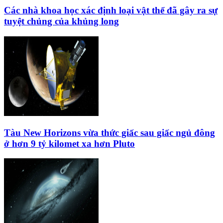
Các nhà khoa học xác định loại vật thể đã gây ra sự
tuyệt chủng của khủng long
Tàu New Horizons vừa thức giấc sau giấc ngủ đông
ở hơn 9 tỷ kilomet xa hơn Pluto