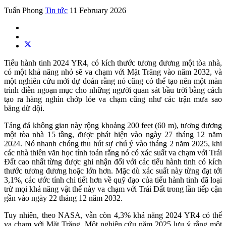
Tuấn Phong
Tin tức
11 February 2026
Tiểu hành tinh 2024 YR4, có kích thước tương đương một tòa nhà,
có một khả năng nhỏ sẽ va chạm với Mặt Trăng vào năm 2032, và
một nghiên cứu mới dự đoán rằng nó cũng có thể tạo nên một màn
trình diễn ngoạn mục cho những người quan sát bầu trời bằng cách
tạo ra hàng nghìn chớp lóe va chạm cũng như các trận mưa sao
băng dữ dội.
Tảng đá không gian này rộng khoảng 200 feet (60 m), tương đương
một tòa nhà 15 tầng, được phát hiện vào ngày 27 tháng 12 năm
2024. Nó nhanh chóng thu hút sự chú ý vào tháng 2 năm 2025, khi
các nhà thiên văn học tính toán rằng nó có xác suất va chạm với Trái
Đất cao nhất từng được ghi nhận đối với các tiểu hành tinh có kích
thước tương đương hoặc lớn hơn. Mặc dù xác suất này từng đạt tới
3,1%, các ước tính chi tiết hơn về quỹ đạo của tiểu hành tinh đã loại
trừ mọi khả năng vật thể này va chạm với Trái Đất trong lần tiếp cận
gần vào ngày 22 tháng 12 năm 2032.
Tuy nhiên, theo NASA, vẫn còn 4,3% khả năng 2024 YR4 có thể
va chạm với Mặt Trăng. Một nghiên cứu năm 2025 lưu ý rằng một