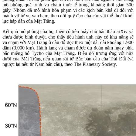
mô phỏng quá trình va chạm thực tế trong khoảng thời gian 500
giây. Nhóm đã mô hình hóa phạm vi các kịch bản khả dĩ đối với
mảnh vỡ từ vụ va chạm, theo dõi quỹ đạo của các vật thể thoát khỏi
lực hấp dẫn của Mặt Trăng.
Kết quả mô phỏng của họ, hiện có trên máy chủ bản thảo arXiv và
chưa được bình duyệt, cho thấy tiểu hành tinh này có khả năng sẽ
va chạm với Mặt Trăng ở đâu đó dọc theo một dải dài khoảng 1.900
dặm (3.000 km). Hành lang va chạm được dự đoán nằm ngay phía
bắc miệng hố Tycho của Mặt Trăng. Điều đó tương ứng với nửa
dưới của Mặt Trăng nếu quan sát từ Bắc bán cầu của Trái Đất (và
ngược lại nếu từ Nam bán cầu), theo The Planetary Society.