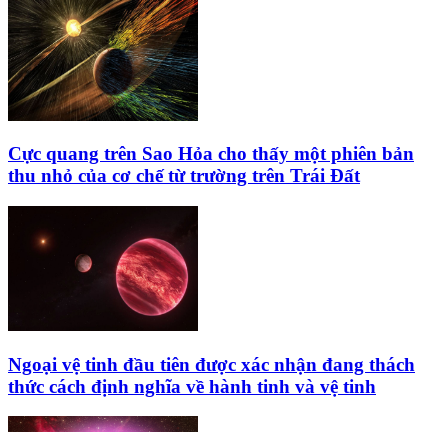
Cực quang trên Sao Hỏa cho thấy một phiên bản
thu nhỏ của cơ chế từ trường trên Trái Đất
Ngoại vệ tinh đầu tiên được xác nhận đang thách
thức cách định nghĩa về hành tinh và vệ tinh