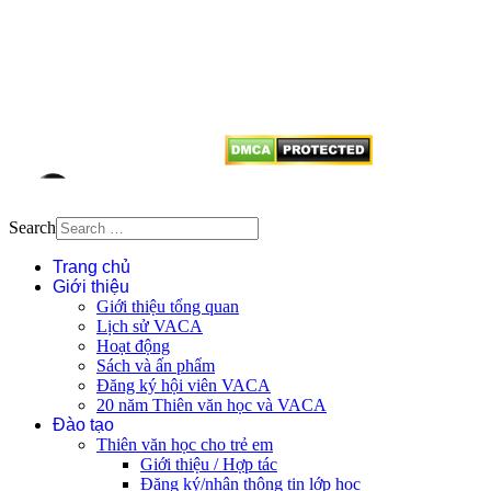
Mọi bài viết tại đây thuộc bản
quyền của VACA, vui lòng ghi rõ
tên tác giả và nguồn trích
dẫn
Thienvanvietnam.org
khi quý
vị tái sử dụng bất cứ nội dung nào
từ website này.
Search
Trang chủ
Giới thiệu
Giới thiệu tổng quan
Lịch sử VACA
Hoạt động
Sách và ấn phẩm
Đăng ký hội viên VACA
20 năm Thiên văn học và VACA
Đào tạo
Thiên văn học cho trẻ em
Giới thiệu / Hợp tác
Đăng ký/nhận thông tin lớp học