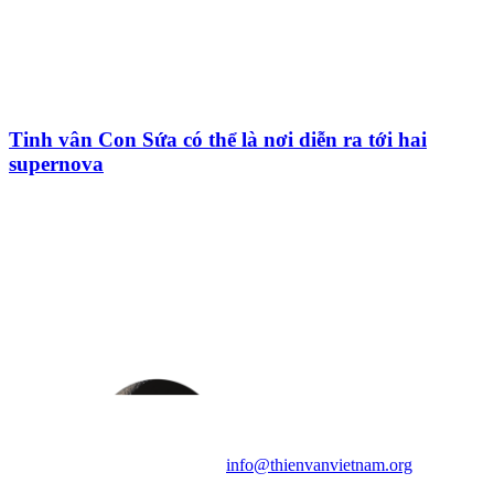
Tinh vân Con Sứa có thể là nơi diễn ra tới hai
supernova
HỘI THIÊN
VĂN VÀ VŨ TRỤ
HỌC VIỆT NAM
Vietnam Astronomy and
Cosmology Association (VACA)
Văn phòng: 90b Khương Đình,
quận Thanh Xuân, Hà Nội
Điện thoại: 091.530.1116; Email:
info@thienvanvietnam.org