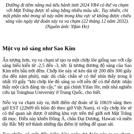
Đường đi tiềm năng mà tiểu hành tinh 2024 YR4 có thể va chạm
với Mặt Trăng được tô sáng bằng nhiều màu sắc. Tuy nhiên, chỉ
một phần nhỏ trong số này nằm trong khu vực sẽ không được chiếu
sáng vào ngày dự đoán xảy ra va chạm (22 tháng 12 năm 2032).
(Nguồn ảnh: Yifan He)
Một vụ nổ sáng như Sao Kim
Ấn tượng hơn, vụ va chạm sẽ tạo ra một chớp lóe giống sao với cấp
sáng biểu kiến từ -2,5 đến -3, tức là tương đương độ sáng của Sao
Kim trên bầu trời đêm. Chớp lóe này sẽ kéo dài từ 200 đến 300 giây
(ba đến năm phút), mặc dù chắc chắn sẽ có thể nhìn thấy trong ít
nhất 10 giây “khi chớp lóe đủ sáng so với nền để có thể được nhận
thấy một cách đáng tin cậy,” tác giả chính Yifan He, một nhà nghiên
cứu tại Tsinghua University ở Trung Quốc, cho biết.
Nếu vụ va chạm xảy ra, thời điểm dự đoán sẽ là 10h19 sáng theo
giờ EST (22h09 tối hôm đó theo giờ Việt Nam), vì vậy chớp lóe sẽ
có thể quan sát được ở những khu vực trên thế giới nơi Mặt Trăng
đã mọc. Điều này khiến Đông Á, châu Đại Dương, Hawaii và miền
tây Bắc Mỹ trở thành những địa điểm lý tưởng để quan sát.