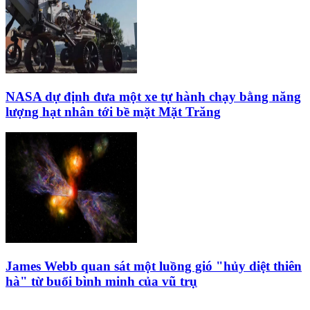
NASA dự định đưa một xe tự hành chạy bằng năng
lượng hạt nhân tới bề mặt Mặt Trăng
James Webb quan sát một luồng gió "hủy diệt thiên
hà" từ buổi bình minh của vũ trụ