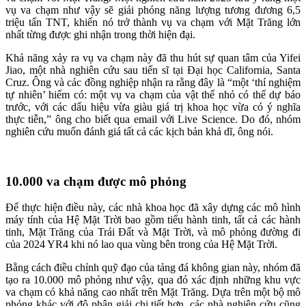
vụ va chạm như vậy sẽ giải phóng năng lượng tương đương 6,5
triệu tấn TNT, khiến nó trở thành vụ va chạm với Mặt Trăng lớn
nhất từng được ghi nhận trong thời hiện đại.
Khả năng xảy ra vụ va chạm này đã thu hút sự quan tâm của Yifei
Jiao, một nhà nghiên cứu sau tiến sĩ tại Đại học California, Santa
Cruz. Ông và các đồng nghiệp nhận ra rằng đây là “một ‘thí nghiệm
tự nhiên’ hiếm có: một vụ va chạm của vật thể nhỏ có thể dự báo
trước, với các dấu hiệu vừa giàu giá trị khoa học vừa có ý nghĩa
thực tiễn,” ông cho biết qua email với Live Science. Do đó, nhóm
nghiên cứu muốn đánh giá tất cả các kịch bản khả dĩ, ông nói.
10.000 va chạm được mô phỏng
Để thực hiện điều này, các nhà khoa học đã xây dựng các mô hình
máy tính của Hệ Mặt Trời bao gồm tiểu hành tinh, tất cả các hành
tinh, Mặt Trăng của Trái Đất và Mặt Trời, và mô phỏng đường đi
của 2024 YR4 khi nó lao qua vùng bên trong của Hệ Mặt Trời.
Bằng cách điều chỉnh quỹ đạo của tảng đá không gian này, nhóm đã
tạo ra 10.000 mô phỏng như vậy, qua đó xác định những khu vực
va chạm có khả năng cao nhất trên Mặt Trăng. Dựa trên một bộ mô
phỏng khác với độ phân giải chi tiết hơn, các nhà nghiên cứu cũng