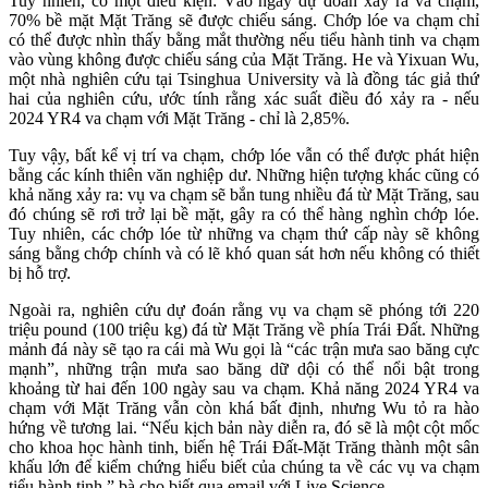
Tuy nhiên, có một điều kiện: Vào ngày dự đoán xảy ra va chạm,
70% bề mặt Mặt Trăng sẽ được chiếu sáng. Chớp lóe va chạm chỉ
có thể được nhìn thấy bằng mắt thường nếu tiểu hành tinh va chạm
vào vùng không được chiếu sáng của Mặt Trăng. He và Yixuan Wu,
một nhà nghiên cứu tại Tsinghua University và là đồng tác giả thứ
hai của nghiên cứu, ước tính rằng xác suất điều đó xảy ra - nếu
2024 YR4 va chạm với Mặt Trăng - chỉ là 2,85%.
Tuy vậy, bất kể vị trí va chạm, chớp lóe vẫn có thể được phát hiện
bằng các kính thiên văn nghiệp dư. Những hiện tượng khác cũng có
khả năng xảy ra: vụ va chạm sẽ bắn tung nhiều đá từ Mặt Trăng, sau
đó chúng sẽ rơi trở lại bề mặt, gây ra có thể hàng nghìn chớp lóe.
Tuy nhiên, các chớp lóe từ những va chạm thứ cấp này sẽ không
sáng bằng chớp chính và có lẽ khó quan sát hơn nếu không có thiết
bị hỗ trợ.
Ngoài ra, nghiên cứu dự đoán rằng vụ va chạm sẽ phóng tới 220
triệu pound (100 triệu kg) đá từ Mặt Trăng về phía Trái Đất. Những
mảnh đá này sẽ tạo ra cái mà Wu gọi là “các trận mưa sao băng cực
mạnh”, những trận mưa sao băng dữ dội có thể nổi bật trong
khoảng từ hai đến 100 ngày sau va chạm. Khả năng 2024 YR4 va
chạm với Mặt Trăng vẫn còn khá bất định, nhưng Wu tỏ ra hào
hứng về tương lai. “Nếu kịch bản này diễn ra, đó sẽ là một cột mốc
cho khoa học hành tinh, biến hệ Trái Đất-Mặt Trăng thành một sân
khấu lớn để kiểm chứng hiểu biết của chúng ta về các vụ va chạm
tiểu hành tinh,” bà cho biết qua email với Live Science.