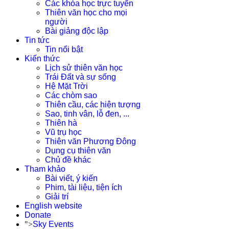
Các khóa học trực tuyến
Thiên văn học cho mọi
người
Bài giảng độc lập
Tin tức
Tin nổi bật
Kiến thức
Lịch sử thiên văn học
Trái Đất và sự sống
Hệ Mặt Trời
Các chòm sao
Thiên cầu, các hiện tượng
Sao, tinh vân, lỗ đen, ...
Thiên hà
Vũ trụ học
Thiên văn Phương Đông
Dụng cụ thiên văn
Chủ đề khác
Tham khảo
Bài viết, ý kiến
Phim, tài liệu, tiện ích
Giải trí
English website
Donate
">
Sky Events