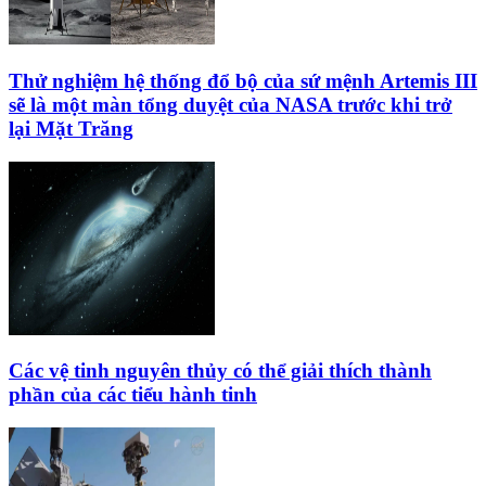
Thử nghiệm hệ thống đổ bộ của sứ mệnh Artemis III
sẽ là một màn tổng duyệt của NASA trước khi trở
lại Mặt Trăng
Các vệ tinh nguyên thủy có thể giải thích thành
phần của các tiểu hành tinh