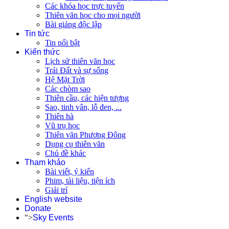
Các khóa học trực tuyến
Thiên văn học cho mọi người
Bài giảng độc lập
Tin tức
Tin nổi bật
Kiến thức
Lịch sử thiên văn học
Trái Đất và sự sống
Hệ Mặt Trời
Các chòm sao
Thiên cầu, các hiện tượng
Sao, tinh vân, lỗ đen, ...
Thiên hà
Vũ trụ học
Thiên văn Phương Đông
Dụng cụ thiên văn
Chủ đề khác
Tham khảo
Bài viết, ý kiến
Phim, tài liệu, tiện ích
Giải trí
English website
Donate
">
Sky Events