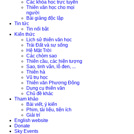
Các khóa học trực tuyến
Thiên văn học cho mọi
người
Bài giảng độc lập
Tin tức
Tin nổi bật
Kiến thức
Lịch sử thiên văn học
Trái Đất và sự sống
Hệ Mặt Trời
Các chòm sao
Thiên cầu, các hiện tượng
Sao, tinh vân, lỗ đen, ...
Thiên hà
Vũ trụ học
Thiên văn Phương Đông
Dụng cụ thiên văn
Chủ đề khác
Tham khảo
Bài viết, ý kiến
Phim, tài liệu, tiện ích
Giải trí
English website
Donate
Sky Events