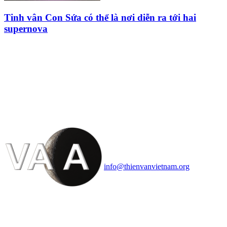
Tinh vân Con Sứa có thể là nơi diễn ra tới hai
supernova
HỘI THIÊN
VĂN VÀ VŨ TRỤ
HỌC VIỆT NAM
Vietnam Astronomy and
Cosmology Association (VACA)
Văn phòng: 90b Khương Đình,
quận Thanh Xuân, Hà Nội
Điện thoại: 091.530.1116; Email:
info@thienvanvietnam.org
Mọi bài viết tại đây thuộc bản
quyền của VACA, vui lòng ghi rõ
tên tác giả và nguồn trích
dẫn
Thienvanvietnam.org
khi quý
vị tái sử dụng bất cứ nội dung nào