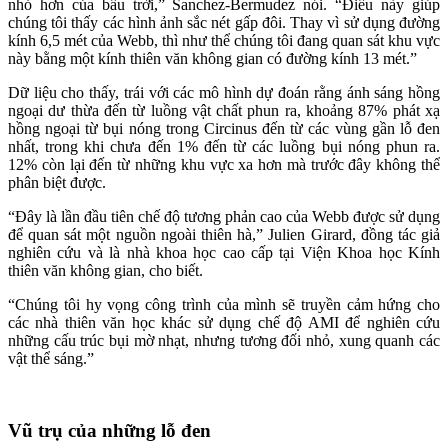
nhỏ hơn của bầu trời,” Sanchez-Bermudez nói. “Điều này giúp
chúng tôi thấy các hình ảnh sắc nét gấp đôi. Thay vì sử dụng đường
kính 6,5 mét của Webb, thì như thể chúng tôi đang quan sát khu vực
này bằng một kính thiên văn không gian có đường kính 13 mét.”
Dữ liệu cho thấy, trái với các mô hình dự đoán rằng ánh sáng hồng
ngoại dư thừa đến từ luồng vật chất phun ra, khoảng 87% phát xạ
hồng ngoại từ bụi nóng trong Circinus đến từ các vùng gần lỗ đen
nhất, trong khi chưa đến 1% đến từ các luồng bụi nóng phun ra.
12% còn lại đến từ những khu vực xa hơn mà trước đây không thể
phân biệt được.
“Đây là lần đầu tiên chế độ tương phản cao của Webb được sử dụng
để quan sát một nguồn ngoài thiên hà,” Julien Girard, đồng tác giả
nghiên cứu và là nhà khoa học cao cấp tại Viện Khoa học Kính
thiên văn không gian, cho biết.
“Chúng tôi hy vọng công trình của mình sẽ truyền cảm hứng cho
các nhà thiên văn học khác sử dụng chế độ AMI để nghiên cứu
những cấu trúc bụi mờ nhạt, nhưng tương đối nhỏ, xung quanh các
vật thể sáng.”
Vũ trụ của những lỗ đen