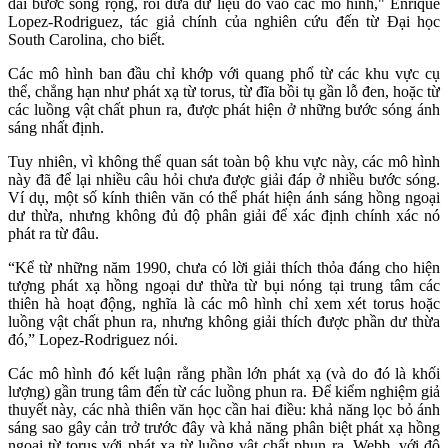
dải bước sóng rộng, rồi đưa dữ liệu đó vào các mô hình," Enrique
Lopez-Rodriguez, tác giả chính của nghiên cứu đến từ Đại học
South Carolina, cho biết.
Các mô hình ban đầu chỉ khớp với quang phổ từ các khu vực cụ
thể, chẳng hạn như phát xạ từ torus, từ đĩa bồi tụ gần lỗ đen, hoặc từ
các luồng vật chất phun ra, được phát hiện ở những bước sóng ánh
sáng nhất định.
Tuy nhiên, vì không thể quan sát toàn bộ khu vực này, các mô hình
này đã để lại nhiều câu hỏi chưa được giải đáp ở nhiều bước sóng.
Ví dụ, một số kính thiên văn có thể phát hiện ánh sáng hồng ngoại
dư thừa, nhưng không đủ độ phân giải để xác định chính xác nó
phát ra từ đâu.
“Kể từ những năm 1990, chưa có lời giải thích thỏa đáng cho hiện
tượng phát xạ hồng ngoại dư thừa từ bụi nóng tại trung tâm các
thiên hà hoạt động, nghĩa là các mô hình chỉ xem xét torus hoặc
luồng vật chất phun ra, nhưng không giải thích được phần dư thừa
đó,” Lopez-Rodriguez nói.
Các mô hình đó kết luận rằng phần lớn phát xạ (và do đó là khối
lượng) gần trung tâm đến từ các luồng phun ra. Để kiểm nghiệm giả
thuyết này, các nhà thiên văn học cần hai điều: khả năng lọc bỏ ánh
sáng sao gây cản trở trước đây và khả năng phân biệt phát xạ hồng
ngoại từ torus với phát xạ từ luồng vật chất phun ra. Webb, với độ