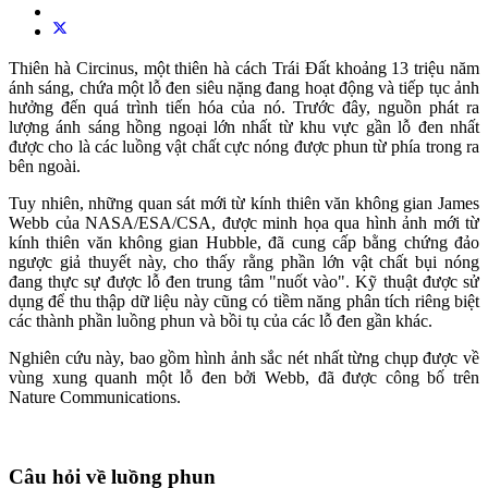
Thiên hà Circinus, một thiên hà cách Trái Đất khoảng 13 triệu năm
ánh sáng, chứa một lỗ đen siêu nặng đang hoạt động và tiếp tục ảnh
hưởng đến quá trình tiến hóa của nó. Trước đây, nguồn phát ra
lượng ánh sáng hồng ngoại lớn nhất từ khu vực gần lỗ đen nhất
được cho là các luồng vật chất cực nóng được phun từ phía trong ra
bên ngoài.
Tuy nhiên, những quan sát mới từ kính thiên văn không gian James
Webb của NASA/ESA/CSA, được minh họa qua hình ảnh mới từ
kính thiên văn không gian Hubble, đã cung cấp bằng chứng đảo
ngược giả thuyết này, cho thấy rằng phần lớn vật chất bụi nóng
đang thực sự được lỗ đen trung tâm "nuốt vào". Kỹ thuật được sử
dụng để thu thập dữ liệu này cũng có tiềm năng phân tích riêng biệt
các thành phần luồng phun và bồi tụ của các lỗ đen gần khác.
Nghiên cứu này, bao gồm hình ảnh sắc nét nhất từng chụp được về
vùng xung quanh một lỗ đen bởi Webb, đã được công bố trên
Nature Communications.
Câu hỏi về luồng phun