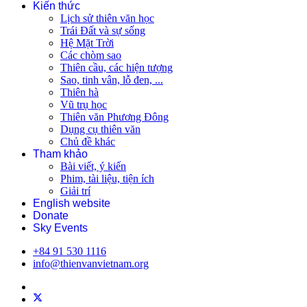
Kiến thức
Lịch sử thiên văn học
Trái Đất và sự sống
Hệ Mặt Trời
Các chòm sao
Thiên cầu, các hiện tượng
Sao, tinh vân, lỗ đen, ...
Thiên hà
Vũ trụ học
Thiên văn Phương Đông
Dụng cụ thiên văn
Chủ đề khác
Tham khảo
Bài viết, ý kiến
Phim, tài liệu, tiện ích
Giải trí
English website
Donate
Sky Events
+84 91 530 1116
info@thienvanvietnam.org