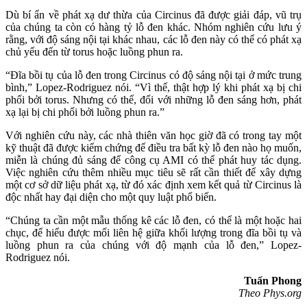
Dù bí ẩn về phát xạ dư thừa của Circinus đã được giải đáp, vũ trụ
của chúng ta còn có hàng tỷ lỗ đen khác. Nhóm nghiên cứu lưu ý
rằng, với độ sáng nội tại khác nhau, các lỗ đen này có thể có phát xạ
chủ yếu đến từ torus hoặc luồng phun ra.
“Đĩa bồi tụ của lỗ đen trong Circinus có độ sáng nội tại ở mức trung
bình,” Lopez-Rodriguez nói. “Vì thế, thật hợp lý khi phát xạ bị chi
phối bởi torus. Nhưng có thể, đối với những lỗ đen sáng hơn, phát
xạ lại bị chi phối bởi luồng phun ra.”
Với nghiên cứu này, các nhà thiên văn học giờ đã có trong tay một
kỹ thuật đã được kiểm chứng để điều tra bất kỳ lỗ đen nào họ muốn,
miễn là chúng đủ sáng để công cụ AMI có thể phát huy tác dụng.
Việc nghiên cứu thêm nhiều mục tiêu sẽ rất cần thiết để xây dựng
một cơ sở dữ liệu phát xạ, từ đó xác định xem kết quả từ Circinus là
độc nhất hay đại diện cho một quy luật phổ biến.
“Chúng ta cần một mẫu thống kê các lỗ đen, có thể là một hoặc hai
chục, để hiểu được mối liên hệ giữa khối lượng trong đĩa bồi tụ và
luồng phun ra của chúng với độ mạnh của lỗ đen,” Lopez-
Rodriguez nói.
Tuấn Phong
Theo Phys.org