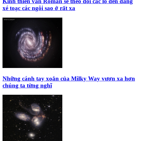
Kính thiên văn Roman sẽ theo dõi các lỗ đen đang
xé toạc các ngôi sao ở rất xa
Những cánh tay xoắn của Milky Way vươn xa hơn
chúng ta từng nghĩ