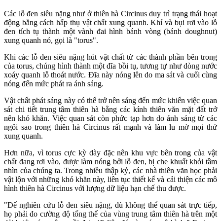
Các lỗ đen siêu nặng như ở thiên hà Circinus duy trì trạng thái hoạt
động bằng cách hấp thụ vật chất xung quanh. Khí và bụi rơi vào lỗ
đen tích tụ thành một vành đai hình bánh vòng (bánh doughnut)
xung quanh nó, gọi là "torus".
Khi các lỗ đen siêu nặng hút vật chất từ các thành phần bên trong
của torus, chúng hình thành một đĩa bồi tụ, tương tự như dòng nước
xoáy quanh lỗ thoát nước. Đĩa này nóng lên do ma sát và cuối cùng
nóng đến mức phát ra ánh sáng.
Vật chất phát sáng này có thể trở nên sáng đến mức khiến việc quan
sát chi tiết trung tâm thiên hà bằng các kính thiên văn mặt đất trở
nên khó khăn. Việc quan sát còn phức tạp hơn do ánh sáng từ các
ngôi sao trong thiên hà Circinus rất mạnh và làm lu mờ mọi thứ
xung quanh.
Hơn nữa, vì torus cực kỳ dày đặc nên khu vực bên trong của vật
chất đang rơi vào, được làm nóng bởi lỗ đen, bị che khuất khỏi tầm
nhìn của chúng ta. Trong nhiều thập kỷ, các nhà thiên văn học phải
vật lộn với những khó khăn này, liên tục thiết kế và cải thiện các mô
hình thiên hà Circinus với lượng dữ liệu hạn chế thu được.
"Để nghiên cứu lỗ đen siêu nặng, dù không thể quan sát trực tiếp,
họ phải đo cường độ tổng thể của vùng trung tâm thiên hà trên một