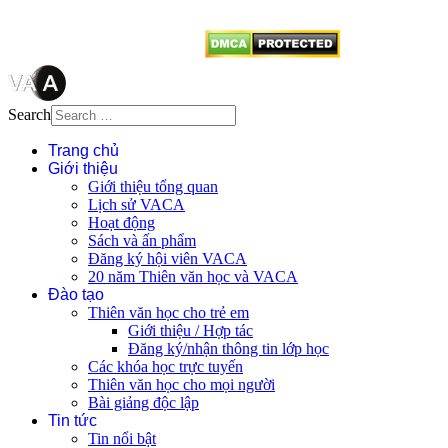
từ website này.
Search
Trang chủ
Giới thiệu
Giới thiệu tổng quan
Lịch sử VACA
Hoạt động
Sách và ấn phẩm
Đăng ký hội viên VACA
20 năm Thiên văn học và VACA
Đào tạo
Thiên văn học cho trẻ em
Giới thiệu / Hợp tác
Đăng ký/nhận thông tin lớp học
Các khóa học trực tuyến
Thiên văn học cho mọi người
Bài giảng độc lập
Tin tức
Tin nổi bật