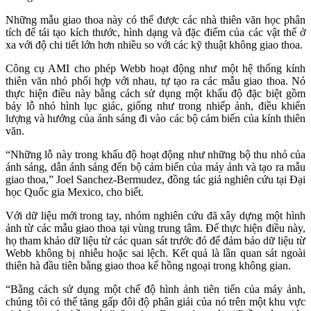
Những mẫu giao thoa này có thể được các nhà thiên văn học phân
tích để tái tạo kích thước, hình dạng và đặc điểm của các vật thể ở
xa với độ chi tiết lớn hơn nhiều so với các kỹ thuật không giao thoa.
Công cụ AMI cho phép Webb hoạt động như một hệ thống kính
thiên văn nhỏ phối hợp với nhau, tự tạo ra các mẫu giao thoa. Nó
thực hiện điều này bằng cách sử dụng một khẩu độ đặc biệt gồm
bảy lỗ nhỏ hình lục giác, giống như trong nhiếp ảnh, điều khiển
lượng và hướng của ánh sáng đi vào các bộ cảm biến của kính thiên
văn.
“Những lỗ này trong khẩu độ hoạt động như những bộ thu nhỏ của
ánh sáng, dẫn ánh sáng đến bộ cảm biến của máy ảnh và tạo ra mẫu
giao thoa,” Joel Sanchez-Bermudez, đồng tác giả nghiên cứu tại Đại
học Quốc gia Mexico, cho biết.
Với dữ liệu mới trong tay, nhóm nghiên cứu đã xây dựng một hình
ảnh từ các mẫu giao thoa tại vùng trung tâm. Để thực hiện điều này,
họ tham khảo dữ liệu từ các quan sát trước đó để đảm bảo dữ liệu từ
Webb không bị nhiễu hoặc sai lệch. Kết quả là lần quan sát ngoài
thiên hà đầu tiên bằng giao thoa kế hồng ngoại trong không gian.
“Bằng cách sử dụng một chế độ hình ảnh tiên tiến của máy ảnh,
chúng tôi có thể tăng gấp đôi độ phân giải của nó trên một khu vực