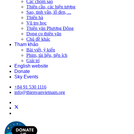
Các chòm sao
Thiên cầu, các hiện tượng
Sao, tinh vân, lỗ đen, ...
Thiên hà
Vũ trụ học
Thiên văn Phương Đông
Dụng cụ thiên văn
Chủ đề khác
Tham khảo
Bài viết, ý kiến
Phim, tài liệu, tiện ích
Giải trí
English website
Donate
Sky Events
+84 91 530 1116
info@thienvanvietnam.org