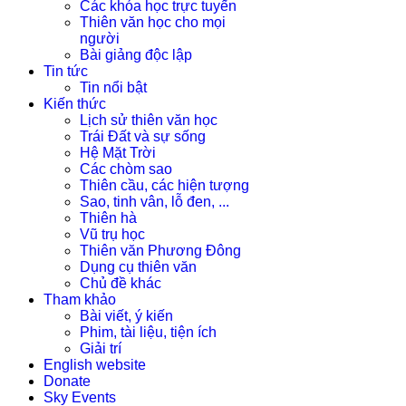
Các khóa học trực tuyến
Thiên văn học cho mọi
người
Bài giảng độc lập
Tin tức
Tin nổi bật
Kiến thức
Lịch sử thiên văn học
Trái Đất và sự sống
Hệ Mặt Trời
Các chòm sao
Thiên cầu, các hiện tượng
Sao, tinh vân, lỗ đen, ...
Thiên hà
Vũ trụ học
Thiên văn Phương Đông
Dụng cụ thiên văn
Chủ đề khác
Tham khảo
Bài viết, ý kiến
Phim, tài liệu, tiện ích
Giải trí
English website
Donate
Sky Events