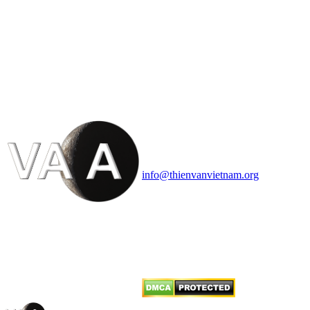
HỘI THIÊN
VĂN VÀ VŨ TRỤ
HỌC VIỆT NAM
Vietnam Astronomy and
Cosmology Association (VACA)
Văn phòng: 90b Khương Đình,
quận Thanh Xuân, Hà Nội
Điện thoại: 091.530.1116; Email:
info@thienvanvietnam.org
Mọi bài viết tại đây thuộc bản
quyền của VACA, vui lòng ghi rõ
tên tác giả và nguồn trích
dẫn
Thienvanvietnam.org
khi quý
vị tái sử dụng bất cứ nội dung nào
từ website này.