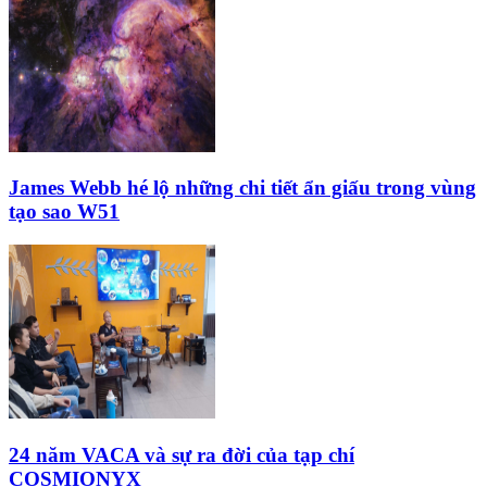
James Webb hé lộ những chi tiết ẩn giấu trong vùng
tạo sao W51
24 năm VACA và sự ra đời của tạp chí
COSMIONYX