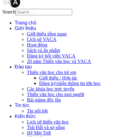
Search
Trang chủ
Giới thiệu
Giới thiệu tổng quan
Lịch sử VACA
Hoạt động
Sách và ấn phẩm
Đăng ký hội viên VACA
20 năm Thiên văn học và VACA
Đào tạo
Thiên văn học cho trẻ em
Giới thiệu / Hợp tác
Đăng ký/nhận thông tin lớp học
Các khóa học trực tuyến
Thiên văn học cho mọi người
Bài giảng độc lập
Tin tức
Tin nổi bật
Kiến thức
Lịch sử thiên văn học
Trái Đất và sự sống
Hệ Mặt Trời