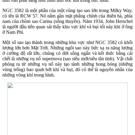
tinh vân phát sáng như hình ảnh bốc lửa trong bức hình.
NGC 3582 là một phần của một vùng tạo sao lớn trong Milky Way,
có tên là RCW 57. Nó nằm gần mặt phẳng chính của thiên hà, phía
nam của chòm sao Carina (sống thuyền). Năm 1934, John Herschel
là người đầu tiên quan sát thấy khu vực khí và bụi tối này khi ở ông
ở Nam Phi.
Một số sao tạo thành trong những khu vực như NGC 3582 có khối
lượng lớn hơn Mặt Trời. Những ngôi sao này bức xạ ra năng lượng
ở cường độ rất lớn, chúng có đời sống ngắn và kết thức bằng cái
chết là những vụ nổ supernova (sao siêu mới/siêu tân tinh). Vật chất
phóng ra từ những vụ nổ này tạo tành những bong bóng (những
vùng trống) bao quah bởi khí và bụi, đó có thể là nguyên nhân của
những vòng khí trong hình.