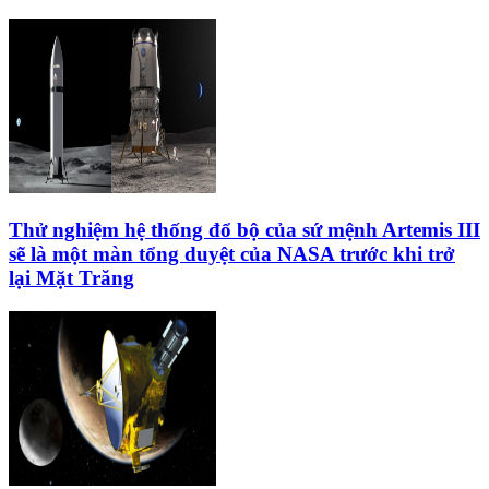
Thử nghiệm hệ thống đổ bộ của sứ mệnh Artemis III
sẽ là một màn tổng duyệt của NASA trước khi trở
lại Mặt Trăng