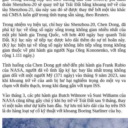
đoàn Shenzhou-20 sẽ quay trở lại Trái Đất bằng khoang trở về của
tàu Shenzhou-21, tàu này sau đó sẽ được thay thế bởi một tàu khác
mà CMSA luôn giữ trong tình trạng sẵn sàng, theo Reuters.
Trong nhiệm vụ hiện tại, chỉ huy tàu Shenzhou-20, Chen Dong, đã
phá kỷ lục về tổng số ngày sống trong không gian nhiều nhất của
một phi hành gia Trung Quốc, với hơn 400 ngày bay quanh Trái
Đất. Kỷ lục này sẽ tiếp tục được kéo dài thêm do sự trì hoãn này.
(Kỷ lục hiện tại về tổng số ngày không liên tiếp sống trong không
gian thuộc về phi hành gia người Nga Oleg Kononenko, với tổng
cộng 1.111 ngày.)
Tình huống của Chen Dong gợi nhớ đến phi hành gia Frank Rubio
của NASA, người đã vô tình lập kỷ lục bay lâu nhất trong không
gian đối với một người Mỹ (371 ngày) vào tháng 9 năm 2023, sau
khi khoang trở về của anh bị hư hại nghiêm trọng do một vụ va
chạm với thiên thạch, trong khi đang gắn với trạm ISS.
Vào tháng 3, các phi hành gia Butch Wilmore và Suni Williams của
NASA cũng từng gây chú ý khi họ trở về Trái Đất sau 9 tháng, thay
vì một tuần như dự kiến ban đầu. Sự lưu trú kéo dài của họ trên ISS
là do hàng loạt sự cố kỹ thuật với khoang Boeing Starliner của họ.