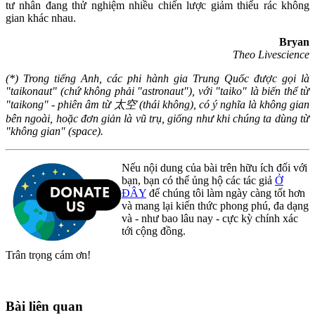
tư nhân đang thử nghiệm nhiều chiến lược giảm thiểu rác không
gian khác nhau.
Bryan
Theo Livescience
(*) Trong tiếng Anh, các phi hành gia Trung Quốc được gọi là
"taikonaut" (chứ không phải "astronaut"), với "taiko" là biến thể từ
"taikong" - phiên âm từ 太空 (thái không), có ý nghĩa là không gian
bên ngoài, hoặc đơn giản là vũ trụ, giống như khi chúng ta dùng từ
"không gian" (space).
Nếu nội dung của bài trên hữu ích đối với
bạn, bạn có thể ủng hộ các tác giả
Ở
ĐÂY
để chúng tôi làm ngày càng tốt hơn
và mang lại kiến thức phong phú, đa dạng
và - như bao lâu nay - cực kỳ chính xác
tới cộng đồng.
Trân trọng cám ơn!
Bài liên quan