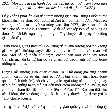
2021. Mỗi tàu của phi hành đoàn sẽ tiếp tục gắn với trạm trong suốt
thời gian từ lúc đến cho đến lúc rời đi. (Ảnh: CMSA).
Đây không phải lần đầu tiên trạm không gian của Trung Quốc bị rác
không gian va phải: Một trong những tấm pin năng lượng Mặt Trời
của trạm đã bị mảnh vỡ va trúng vào năm 2023, gây ra sự cố mất
điện cục bộ, theo Ars Technica. Kể từ đó, các lớp bảo vệ bổ sung đã
được lắp đặt bên ngoài trạm trong những chuyến đi bộ ngoài không
gian gần đây.
Trạm không gian Quốc tế (ISS) cũng dễ bị ảnh hưởng bởi rác không
gian và phải thường xuyên điều chỉnh vị trí để tránh các mảnh vỡ
lớn. Một số bộ phận của trạm, chẳng hạn như cánh tay robot
Canadarm2, đã bị hư hại do va chạm với các mảnh vỡ nhỏ trong
những năm qua.
Lượng rác không gian quay quanh Trái Đất đang gia tăng nhanh
chóng, cùng với sự gia tăng số lượng tàu không gian hoạt động
quanh hành tinh. Một số chuyên gia lo ngại rằng nếu tình trạng này
tiếp diễn, chúng ta có thể đạt đến một điểm không thể quay lại, nơi
chuỗi va chạm liên tiếp có thể khiến quỹ đạo Trái Đất tầm thấp trở
nên không thể sử dụng được. Kịch bản lý thuyết này được gọi là
"Hội chứng Kessler".
Trong lúc chờ đợi, các cơ quan không gian quốc gia và các công ty