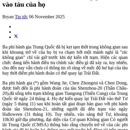
vào tàu của họ
Bryan
Tin tức
06 November 2025
Ba phi hành gia Trung Quốc đã bị kẹt tạm thời trong không gian sau
khi khoang trở về của họ bị va chạm bởi một mảnh nghi là "rác
không gian" chỉ vài giờ trước khi dự kiến rời trạm. Hiện các quan
chức đang tiến hành điều tra chính xác điều gì đã xảy ra, tuy nhiên,
cho đến nay vẫn chưa có thông tin rõ ràng về mức độ hư hại của tàu
hay thời điểm phi hành đoàn có thể quay lại Trái Đất.
Ba phi hành gia (*) gồm Wang Jie, Chen Zhongrui và Chen Dong,
được biết đến là phi hành đoàn của tàu Shenzhou-20 (Thần Châu-
20),đã sống trên trạm không gian Tiangong (Thiên Cung) của Trung
Quốc từ ngày 24 tháng 4. Họ dự kiến quay lại Trái Đất vào thứ Tư
(ngày 5 tháng 11) sau khi hoàn tất giai đoạn bàn giao với phi hành
đoàn tàu Shenzhou-21, những người đã đến trạm vào ngày
Halloween (31 tháng 10). Tuy nhiên, vào sáng thứ Tư, khoảng
10h30 giờ địa phương, đại diện của Cơ quan Không gian Có người
lái Trung Quốc (CMSA) thông báo rằng chuyến trở về của các phi
hành gia đã bị hoãn lại, thông qua một tuyên bố đăng tải trên mạng