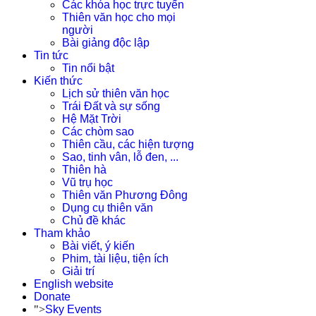
Các khóa học trực tuyến
Thiên văn học cho mọi
người
Bài giảng độc lập
Tin tức
Tin nổi bật
Kiến thức
Lịch sử thiên văn học
Trái Đất và sự sống
Hệ Mặt Trời
Các chòm sao
Thiên cầu, các hiện tượng
Sao, tinh vân, lỗ đen, ...
Thiên hà
Vũ trụ học
Thiên văn Phương Đông
Dụng cụ thiên văn
Chủ đề khác
Tham khảo
Bài viết, ý kiến
Phim, tài liệu, tiện ích
Giải trí
English website
Donate
">
Sky Events