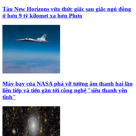
Tàu New Horizons vừa thức giấc sau giấc ngủ đông
ở hơn 9 tỷ kilomet xa hơn Pluto
Máy bay của NASA phá vỡ tường âm thanh hai lần
liên tiếp và tiến gần tới công nghệ "siêu thanh yên
tĩnh"