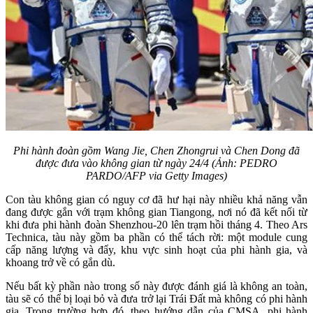
Phi hành đoàn gồm Wang Jie, Chen Zhongrui và Chen Dong đã
được đưa vào không gian từ ngày 24/4 (Ảnh: PEDRO
PARDO/AFP via Getty Images)
Con tàu không gian có nguy cơ đã hư hại này nhiều khả năng vẫn
đang được gắn với trạm không gian Tiangong, nơi nó đã kết nối từ
khi đưa phi hành đoàn Shenzhou-20 lên trạm hồi tháng 4. Theo Ars
Technica, tàu này gồm ba phần có thể tách rời: một module cung
cấp năng lượng và đẩy, khu vực sinh hoạt của phi hành gia, và
khoang trở về có gắn dù.
Nếu bất kỳ phần nào trong số này được đánh giá là không an toàn,
tàu sẽ có thể bị loại bỏ và đưa trở lại Trái Đất mà không có phi hành
gia. Trong trường hợp đó, theo hướng dẫn của CMSA, phi hành