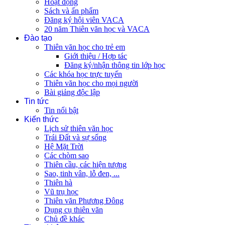
Hoạt động
Sách và ấn phẩm
Đăng ký hội viên VACA
20 năm Thiên văn học và VACA
Đào tạo
Thiên văn học cho trẻ em
Giới thiệu / Hợp tác
Đăng ký/nhận thông tin lớp học
Các khóa học trực tuyến
Thiên văn học cho mọi người
Bài giảng độc lập
Tin tức
Tin nổi bật
Kiến thức
Lịch sử thiên văn học
Trái Đất và sự sống
Hệ Mặt Trời
Các chòm sao
Thiên cầu, các hiện tượng
Sao, tinh vân, lỗ đen, ...
Thiên hà
Vũ trụ học
Thiên văn Phương Đông
Dụng cụ thiên văn
Chủ đề khác