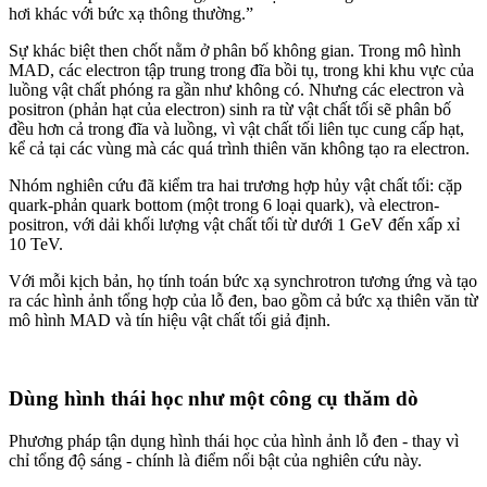
hơi khác với bức xạ thông thường.”
Sự khác biệt then chốt nằm ở phân bố không gian. Trong mô hình
MAD, các electron tập trung trong đĩa bồi tụ, trong khi khu vực của
luồng vật chất phóng ra gần như không có. Nhưng các electron và
positron (phản hạt của electron) sinh ra từ vật chất tối sẽ phân bố
đều hơn cả trong đĩa và luồng, vì vật chất tối liên tục cung cấp hạt,
kể cả tại các vùng mà các quá trình thiên văn không tạo ra electron.
Nhóm nghiên cứu đã kiểm tra hai trương hợp hủy vật chất tối: cặp
quark-phản quark bottom (một trong 6 loại quark), và electron-
positron, với dải khối lượng vật chất tối từ dưới 1 GeV đến xấp xỉ
10 TeV.
Với mỗi kịch bản, họ tính toán bức xạ synchrotron tương ứng và tạo
ra các hình ảnh tổng hợp của lỗ đen, bao gồm cả bức xạ thiên văn từ
mô hình MAD và tín hiệu vật chất tối giả định.
Dùng hình thái học như một công cụ thăm dò
Phương pháp tận dụng hình thái học của hình ảnh lỗ đen - thay vì
chỉ tổng độ sáng - chính là điểm nổi bật của nghiên cứu này.