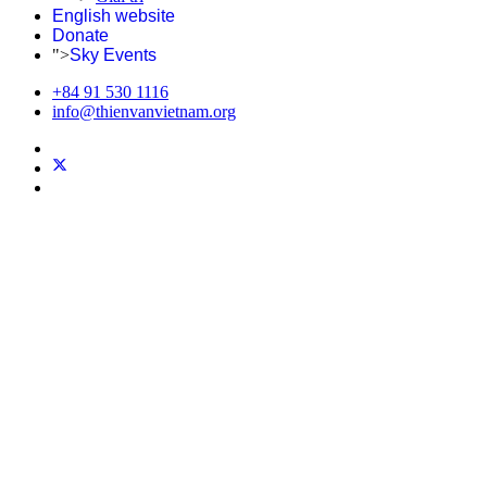
English website
Donate
">
Sky Events
+84 91 530 1116
info@thienvanvietnam.org