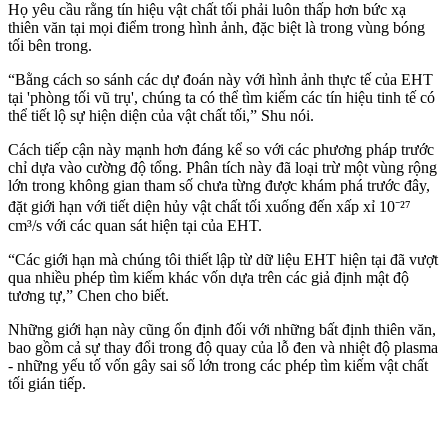
Họ yêu cầu rằng tín hiệu vật chất tối phải luôn thấp hơn bức xạ
thiên văn tại mọi điểm trong hình ảnh, đặc biệt là trong vùng bóng
tối bên trong.
“Bằng cách so sánh các dự đoán này với hình ảnh thực tế của EHT
tại 'phòng tối vũ trụ', chúng ta có thể tìm kiếm các tín hiệu tinh tế có
thể tiết lộ sự hiện diện của vật chất tối,” Shu nói.
Cách tiếp cận này mạnh hơn đáng kể so với các phương pháp trước
chỉ dựa vào cường độ tổng. Phân tích này đã loại trừ một vùng rộng
lớn trong không gian tham số chưa từng được khám phá trước đây,
đặt giới hạn với tiết diện hủy vật chất tối xuống đến xấp xỉ 10⁻²⁷
cm³/s với các quan sát hiện tại của EHT.
“Các giới hạn mà chúng tôi thiết lập từ dữ liệu EHT hiện tại đã vượt
qua nhiều phép tìm kiếm khác vốn dựa trên các giả định mật độ
tương tự,” Chen cho biết.
Những giới hạn này cũng ổn định đối với những bất định thiên văn,
bao gồm cả sự thay đổi trong độ quay của lỗ đen và nhiệt độ plasma
- những yếu tố vốn gây sai số lớn trong các phép tìm kiếm vật chất
tối gián tiếp.