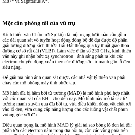
M87* và Sagittarius A*.
Một căn phòng tối của vũ trụ
Kính thiên văn Chân trời Sự kiện là một mạng lưới toàn cầu gồm
các đài quan sát vô tuyến hoạt động đồng bộ để đạt được độ phân
giải tương đương kích thước Trái Đất thông qua kỹ thuật giao thoa
đường cơ sở rất dài (VLBI). Làm việc ở tần số 230 GHz, kính thiên
văn này ghi nhận bức xạ synchrotron - ánh sáng phát ra khi các
electron chuyển động xoắn theo các đường sức từ mạnh gần lỗ đen
siêu nặng.
Để giải mã hình ảnh quan sát được, các nhà vật lý thiên văn phải
chạy các mô phỏng máy tính phức tạp.
Mô hình đĩa bị hãm bởi từ trường (MAD) là mô hình phù hợp nhất
với các quan sát của EHT cho đến nay. Mô hình này mô tả các từ
trường mạnh xuyên qua đĩa bồi tụ, vừa điều khiển dòng vật chất rơi
vào lỗ đen, vừa cung cấp năng lượng cho các luồng vật chất phun
vuông góc với đĩa.
Điều quan trọng là, mô hình MAD lý giải tại sao bóng lỗ đen lại tối:
phần lớn các electron nằm trong đĩa bồi tụ, còn các vùng phía trên