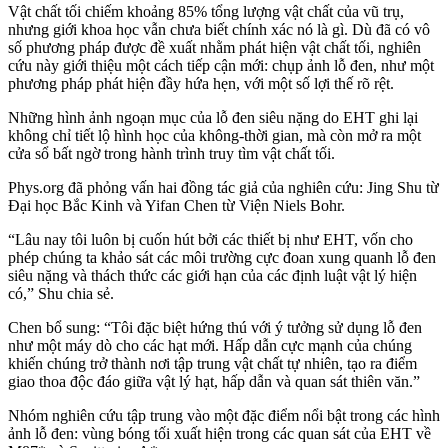
Vật chất tối chiếm khoảng 85% tổng lượng vật chất của vũ trụ,
nhưng giới khoa học vẫn chưa biết chính xác nó là gì. Dù đã có vô
số phương pháp được đề xuất nhằm phát hiện vật chất tối, nghiên
cứu này giới thiệu một cách tiếp cận mới: chụp ảnh lỗ đen, như một
phương pháp phát hiện đầy hứa hẹn, với một số lợi thế rõ rệt.
Những hình ảnh ngoạn mục của lỗ đen siêu nặng do EHT ghi lại
không chỉ tiết lộ hình học của không-thời gian, mà còn mở ra một
cửa sổ bất ngờ trong hành trình truy tìm vật chất tối.
Phys.org đã phỏng vấn hai đồng tác giả của nghiên cứu: Jing Shu từ
Đại học Bắc Kinh và Yifan Chen từ Viện Niels Bohr.
“Lâu nay tôi luôn bị cuốn hút bởi các thiết bị như EHT, vốn cho
phép chúng ta khảo sát các môi trường cực đoan xung quanh lỗ đen
siêu nặng và thách thức các giới hạn của các định luật vật lý hiện
có,” Shu chia sẻ.
Chen bổ sung: “Tôi đặc biệt hứng thú với ý tưởng sử dụng lỗ đen
như một máy dò cho các hạt mới. Hấp dẫn cực mạnh của chúng
khiến chúng trở thành nơi tập trung vật chất tự nhiên, tạo ra điểm
giao thoa độc đáo giữa vật lý hạt, hấp dẫn và quan sát thiên văn.”
Nhóm nghiên cứu tập trung vào một đặc điểm nổi bật trong các hình
ảnh lỗ đen: vùng bóng tối xuất hiện trong các quan sát của EHT về