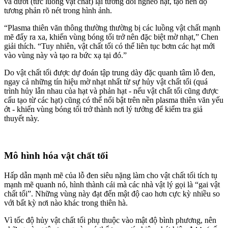
và dưới (tức luồng vật chất) lại tương đối nghèo hạt, tạo nên độ
tương phản rõ nét trong hình ảnh.
“Plasma thiên văn thông thường thường bị các luồng vật chất mạnh
mẽ đẩy ra xa, khiến vùng bóng tối trở nên đặc biệt mờ nhạt,” Chen
giải thích. “Tuy nhiên, vật chất tối có thể liên tục bơm các hạt mới
vào vùng này và tạo ra bức xạ tại đó.”
Do vật chất tối được dự đoán tập trung dày đặc quanh tâm lỗ đen,
ngay cả những tín hiệu mờ nhạt nhất từ sự hủy vật chất tối (quá
trình hủy lẫn nhau của hạt và phản hạt - nếu vật chất tối cũng được
cấu tạo từ các hạt) cũng có thể nổi bật trên nền plasma thiên văn yếu
ớt - khiến vùng bóng tối trở thành nơi lý tưởng để kiểm tra giả
thuyết này.
Mô hình hóa vật chất tối
Hấp dẫn mạnh mẽ của lỗ đen siêu nặng làm cho vật chất tối tích tụ
mạnh mẽ quanh nó, hình thành cái mà các nhà vật lý gọi là “gai vật
chất tối”. Những vùng này đạt đến mật độ cao hơn cực kỳ nhiều so
với bất kỳ nơi nào khác trong thiên hà.
Vì tốc độ hủy vật chất tối phụ thuộc vào mật độ bình phương, nên