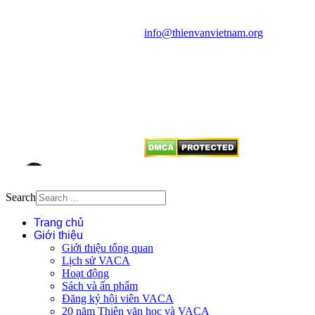
quận Thanh Xuân, Hà Nội
Điện thoại: 091.530.1116; Email:
info@thienvanvietnam.org
Mọi bài viết tại đây thuộc bản
quyền của VACA, vui lòng ghi rõ
tên tác giả và nguồn trích
dẫn
Thienvanvietnam.org
khi quý
vị tái sử dụng bất cứ nội dung nào
từ website này.
Search
Trang chủ
Giới thiệu
Giới thiệu tổng quan
Lịch sử VACA
Hoạt động
Sách và ấn phẩm
Đăng ký hội viên VACA
20 năm Thiên văn học và VACA