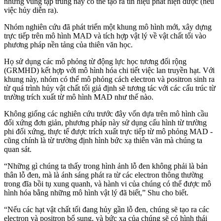
những vùng tập trung này có thể tạo ra tín hiệu phát hiện được (nếu
việc hủy diễn ra).
Nhóm nghiên cứu đã phát triển một khung mô hình mới, xây dựng
trực tiếp trên mô hình MAD và tích hợp vật lý về vật chất tối vào
phương pháp nền tảng của thiên văn học.
Họ sử dụng các mô phỏng từ động lực học tương đối rộng
(GRMHD) kết hợp với mô hình hóa chi tiết việc lan truyền hạt. Với
khung này, nhóm có thể mô phỏng cách electron và positron sinh ra
từ quá trình hủy vật chất tối giả định sẽ tương tác với các cấu trúc từ
trường trích xuất từ mô hình MAD như thế nào.
Không giống các nghiên cứu trước đây vốn dựa trên mô hình cầu
đối xứng đơn giản, phương pháp này sử dụng cấu hình từ trường
phi đối xứng, thực tế được trích xuất trực tiếp từ mô phỏng MAD -
cũng chính là từ trường định hình bức xạ thiên văn mà chúng ta
quan sát.
“Những gì chúng ta thấy trong hình ảnh lỗ đen không phải là bản
thân lỗ đen, mà là ánh sáng phát ra từ các electron thông thường
trong đĩa bồi tụ xung quanh, và hành vi của chúng có thể được mô
hình hóa bằng những mô hình vật lý đã biết,” Shu cho biết.
“Nếu các hạt vật chất tối đang hủy gần lỗ đen, chúng sẽ tạo ra các
electron và positron bổ sung, và bức xạ của chúng sẽ có hình thái