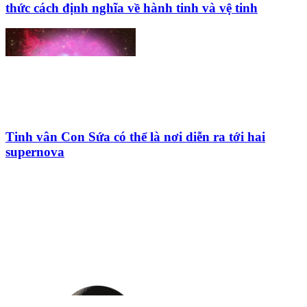
thức cách định nghĩa về hành tinh và vệ tinh
Tinh vân Con Sứa có thể là nơi diễn ra tới hai
supernova
HỘI THIÊN
VĂN VÀ VŨ TRỤ
HỌC VIỆT NAM
Vietnam Astronomy and
Cosmology Association (VACA)
Văn phòng: 90b Khương Đình,