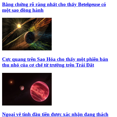
Bằng chứng rõ ràng nhất cho thấy Betelgeuse có
một sao đồng hành
Cực quang trên Sao Hỏa cho thấy một phiên bản
thu nhỏ của cơ chế từ trường trên Trái Đất
Ngoại vệ tinh đầu tiên được xác nhận đang thách