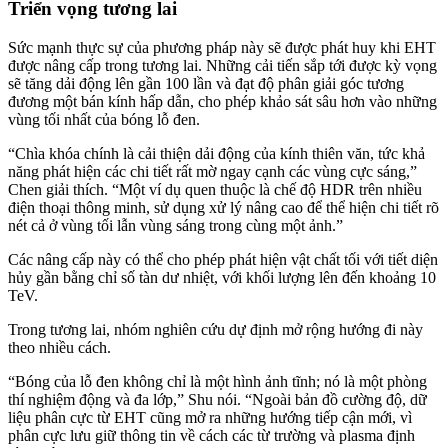
Triển vọng tương lai
Sức mạnh thực sự của phương pháp này sẽ được phát huy khi EHT
được nâng cấp trong tương lai. Những cải tiến sắp tới được kỳ vọng
sẽ tăng dải động lên gần 100 lần và đạt độ phân giải góc tương
đương một bán kính hấp dẫn, cho phép khảo sát sâu hơn vào những
vùng tối nhất của bóng lỗ đen.
“Chìa khóa chính là cải thiện dải động của kính thiên văn, tức khả
năng phát hiện các chi tiết rất mờ ngay cạnh các vùng cực sáng,”
Chen giải thích. “Một ví dụ quen thuộc là chế độ HDR trên nhiều
điện thoại thông minh, sử dụng xử lý nâng cao để thể hiện chi tiết rõ
nét cả ở vùng tối lẫn vùng sáng trong cùng một ảnh.”
Các nâng cấp này có thể cho phép phát hiện vật chất tối với tiết diện
hủy gần bằng chỉ số tàn dư nhiệt, với khối lượng lên đến khoảng 10
TeV.
Trong tương lai, nhóm nghiên cứu dự định mở rộng hướng đi này
theo nhiều cách.
“Bóng của lỗ đen không chỉ là một hình ảnh tĩnh; nó là một phòng
thí nghiệm động và đa lớp,” Shu nói. “Ngoài bản đồ cường độ, dữ
liệu phân cực từ EHT cũng mở ra những hướng tiếp cận mới, vì
phân cực lưu giữ thông tin về cách các từ trường và plasma định