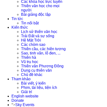
Các khóa học trực tuyến
Thiên văn học cho mọi
người
Bài giảng độc lập
Tin tức
Tin nổi bật
Kiến thức
Lịch sử thiên văn học
Trái Đất và sự sống
Hệ Mặt Trời
Các chòm sao
Thiên cầu, các hiện tượng
Sao, tinh vân, lỗ đen, ...
Thiên hà
Vũ trụ học
Thiên văn Phương Đông
Dụng cụ thiên văn
Chủ đề khác
Tham khảo
Bài viết, ý kiến
Phim, tài liệu, tiện ích
Giải trí
English website
Donate
">
Sky Events