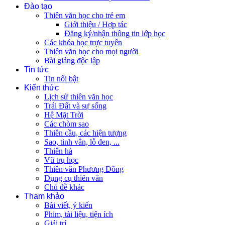
Đào tạo
Thiên văn học cho trẻ em
Giới thiệu / Hợp tác
Đăng ký/nhận thông tin lớp học
Các khóa học trực tuyến
Thiên văn học cho mọi người
Bài giảng độc lập
Tin tức
Tin nổi bật
Kiến thức
Lịch sử thiên văn học
Trái Đất và sự sống
Hệ Mặt Trời
Các chòm sao
Thiên cầu, các hiện tượng
Sao, tinh vân, lỗ đen, ...
Thiên hà
Vũ trụ học
Thiên văn Phương Đông
Dụng cụ thiên văn
Chủ đề khác
Tham khảo
Bài viết, ý kiến
Phim, tài liệu, tiện ích
Giải trí