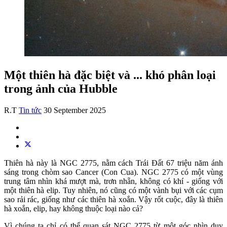
Một thiên hà đặc biệt và ... khó phân loại
trong ảnh của Hubble
R.T
Tin tức
30 September 2025
Thiên hà này là NGC 2775, nằm cách Trái Đất 67 triệu năm ánh
sáng trong chòm sao Cancer (Con Cua). NGC 2775 có một vùng
trung tâm nhìn khá mượt mà, trơn nhẵn, không có khí - giống với
một thiên hà elip. Tuy nhiên, nó cũng có một vành bụi với các cụm
sao rải rác, giống như các thiên hà xoắn. Vậy rốt cuộc, đây là thiên
hà xoắn, elip, hay không thuộc loại nào cả?
Vì chúng ta chỉ có thể quan sát NGC 2775 từ một góc nhìn duy