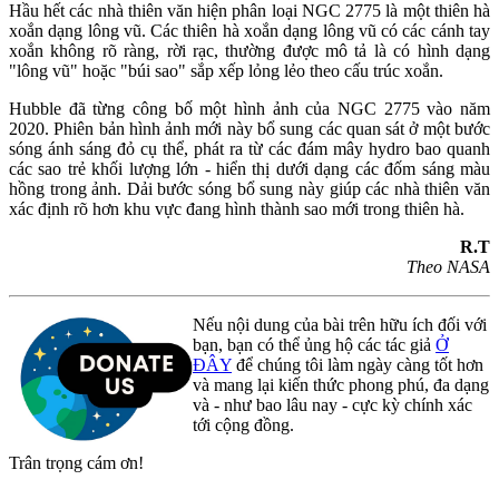
Hầu hết các nhà thiên văn hiện phân loại NGC 2775 là một thiên hà
xoắn dạng lông vũ. Các thiên hà xoắn dạng lông vũ có các cánh tay
xoắn không rõ ràng, rời rạc, thường được mô tả là có hình dạng
"lông vũ" hoặc "búi sao" sắp xếp lỏng lẻo theo cấu trúc xoắn.
Hubble đã từng công bố một hình ảnh của NGC 2775 vào năm
2020. Phiên bản hình ảnh mới này bổ sung các quan sát ở một bước
sóng ánh sáng đỏ cụ thể, phát ra từ các đám mây hydro bao quanh
các sao trẻ khối lượng lớn - hiển thị dưới dạng các đốm sáng màu
hồng trong ảnh. Dải bước sóng bổ sung này giúp các nhà thiên văn
xác định rõ hơn khu vực đang hình thành sao mới trong thiên hà.
R.T
Theo NASA
Nếu nội dung của bài trên hữu ích đối với
bạn, bạn có thể ủng hộ các tác giả
Ở
ĐÂY
để chúng tôi làm ngày càng tốt hơn
và mang lại kiến thức phong phú, đa dạng
và - như bao lâu nay - cực kỳ chính xác
tới cộng đồng.
Trân trọng cám ơn!