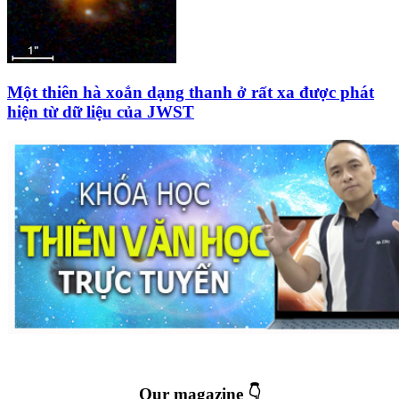
Một thiên hà xoắn dạng thanh ở rất xa được phát
hiện từ dữ liệu của JWST
Our magazine 👇