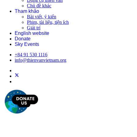
Dụng cụ thiên văn
Chủ đề khác
Tham khảo
Bài viết, ý kiến
Phim, tài liệu, tiện ích
Giải trí
English website
Donate
Sky Events
+84 91 530 1116
info@thienvanvietnam.org