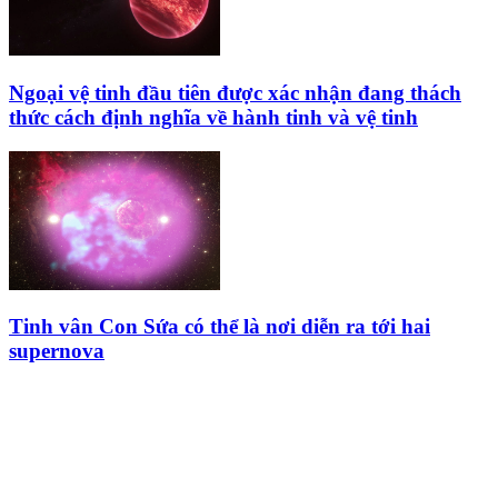
Ngoại vệ tinh đầu tiên được xác nhận đang thách
thức cách định nghĩa về hành tinh và vệ tinh
Tinh vân Con Sứa có thể là nơi diễn ra tới hai
supernova
HỘI THIÊN
VĂN VÀ VŨ TRỤ