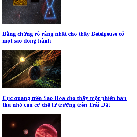
Bằng chứng rõ ràng nhất cho thấy Betelgeuse có
một sao đồng hành
Cực quang trên Sao Hỏa cho thấy một phiên bản
thu nhỏ của cơ chế từ trường trên Trái Đất