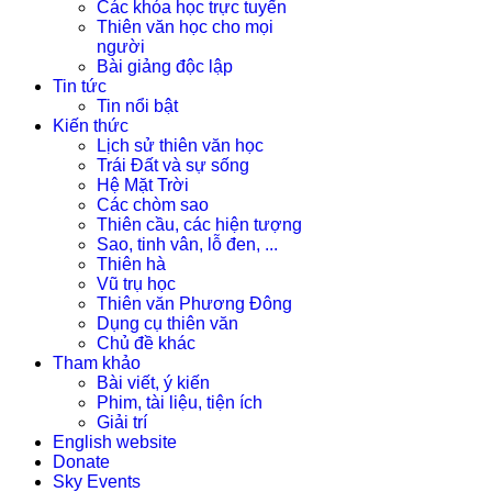
Các khóa học trực tuyến
Thiên văn học cho mọi
người
Bài giảng độc lập
Tin tức
Tin nổi bật
Kiến thức
Lịch sử thiên văn học
Trái Đất và sự sống
Hệ Mặt Trời
Các chòm sao
Thiên cầu, các hiện tượng
Sao, tinh vân, lỗ đen, ...
Thiên hà
Vũ trụ học
Thiên văn Phương Đông
Dụng cụ thiên văn
Chủ đề khác
Tham khảo
Bài viết, ý kiến
Phim, tài liệu, tiện ích
Giải trí
English website
Donate
Sky Events