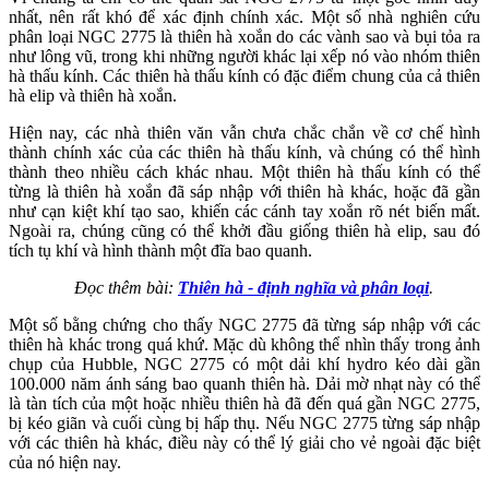
nhất, nên rất khó để xác định chính xác. Một số nhà nghiên cứu
phân loại NGC 2775 là thiên hà xoắn do các vành sao và bụi tỏa ra
như lông vũ, trong khi những người khác lại xếp nó vào nhóm thiên
hà thấu kính. Các thiên hà thấu kính có đặc điểm chung của cả thiên
hà elip và thiên hà xoắn.
Hiện nay, các nhà thiên văn vẫn chưa chắc chắn về cơ chế hình
thành chính xác của các thiên hà thấu kính, và chúng có thể hình
thành theo nhiều cách khác nhau. Một thiên hà thấu kính có thể
từng là thiên hà xoắn đã sáp nhập với thiên hà khác, hoặc đã gần
như cạn kiệt khí tạo sao, khiến các cánh tay xoắn rõ nét biến mất.
Ngoài ra, chúng cũng có thể khởi đầu giống thiên hà elip, sau đó
tích tụ khí và hình thành một đĩa bao quanh.
Đọc thêm bài:
Thiên hà - định nghĩa và phân loại
.
Một số bằng chứng cho thấy NGC 2775 đã từng sáp nhập với các
thiên hà khác trong quá khứ. Mặc dù không thể nhìn thấy trong ảnh
chụp của Hubble, NGC 2775 có một dải khí hydro kéo dài gần
100.000 năm ánh sáng bao quanh thiên hà. Dải mờ nhạt này có thể
là tàn tích của một hoặc nhiều thiên hà đã đến quá gần NGC 2775,
bị kéo giãn và cuối cùng bị hấp thụ. Nếu NGC 2775 từng sáp nhập
với các thiên hà khác, điều này có thể lý giải cho vẻ ngoài đặc biệt
của nó hiện nay.