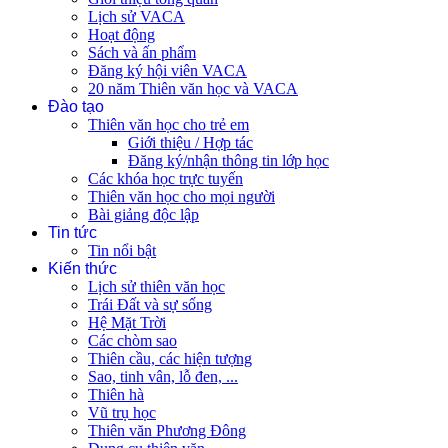
Lịch sử VACA
Hoạt động
Sách và ấn phẩm
Đăng ký hội viên VACA
20 năm Thiên văn học và VACA
Đào tạo
Thiên văn học cho trẻ em
Giới thiệu / Hợp tác
Đăng ký/nhận thông tin lớp học
Các khóa học trực tuyến
Thiên văn học cho mọi người
Bài giảng độc lập
Tin tức
Tin nổi bật
Kiến thức
Lịch sử thiên văn học
Trái Đất và sự sống
Hệ Mặt Trời
Các chòm sao
Thiên cầu, các hiện tượng
Sao, tinh vân, lỗ đen, ...
Thiên hà
Vũ trụ học
Thiên văn Phương Đông