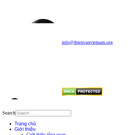
HỌC VIỆT NAM
Vietnam Astronomy and
Cosmology Association (VACA)
Văn phòng: 90b Khương Đình,
quận Thanh Xuân, Hà Nội
Điện thoại: 091.530.1116; Email:
info@thienvanvietnam.org
Mọi bài viết tại đây thuộc bản
quyền của VACA, vui lòng ghi rõ
tên tác giả và nguồn trích
dẫn
Thienvanvietnam.org
khi quý
vị tái sử dụng bất cứ nội dung nào
từ website này.
Search
Trang chủ
Giới thiệu
Giới thiệu tổng quan