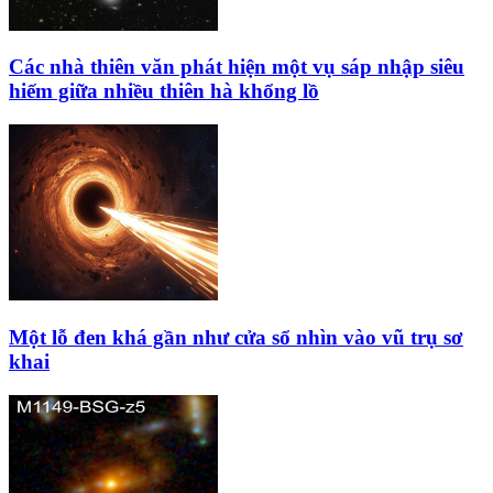
Các nhà thiên văn phát hiện một vụ sáp nhập siêu
hiếm giữa nhiều thiên hà khổng lồ
Một lỗ đen khá gần như cửa sổ nhìn vào vũ trụ sơ
khai