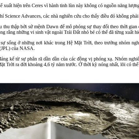
ể xuất hiện trên Ceres vì hành tinh lùn này không có nguồn năng lượn
hí Science Advances, các nhà nghiên cứu cho thấy điều đó không phải
thu thập bởi sứ mệnh Dawn để mô phỏng sự thay đổi theo thời gian củ
ng rằng những vi sinh vật ngoài Trái Đất nhỏ bé có thể đã từng xuất hi
 sự sống ở những nơi khác trong Hệ Mặt Trời, theo trưởng nhóm ngh
c (JPL) của NASA.
t đáng kể từ sự phân rã dần dần của các đồng vị phóng xạ. Nhóm nghiê
Mặt Trời ra đời khoảng 4,6 tỷ năm trước. Ở thời kỳ nóng nhất, lõi có th