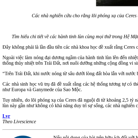
Các nhà nghiên cứu cho rằng lõi phóng xạ của Ceres c
Tìm hiểu chi tiết về các hành tinh lùn cùng mọi thứ trong Hệ Mặ
Đây không phải là lần đầu tiên các nhà khoa học đề xuất rằng Ceres 
Ngoài việc làm nóng đại dương ngầm của hành tinh lùn lên đến nhiệt
thống thủy nhiệt trên Trái Đất, nơi nuôi dưỡng những cộng đồng vi si
“Trên Trái Đất, khi nước nóng từ sâu dưới lòng đất hòa lẫn với nước 
Các nhà sinh học vũ trụ đã đề xuất rằng các hệ thống tương tự có t
như Europa và Ganymede của Sao Mộc.
Tuy nhiên, do lõi phóng xạ của Ceres đã nguội đi từ khoảng 2,5 tỷ n
lùn này gần như không có khả năng duy trì sự sống, các nhà nghiên c
Lyr
Theo Livescience
Nếu nội dung của bài trên hữu ích đối với b