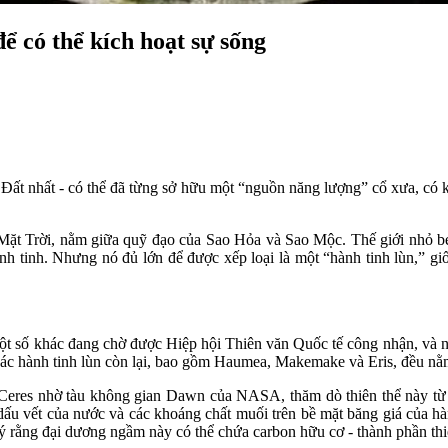
ể có thể kích hoạt sự sống
Đất nhất - có thể đã từng sở hữu một “nguồn năng lượng” cổ xưa, có kh
 Hệ Mặt Trời, nằm giữa quỹ đạo của Sao Hỏa và Sao Mộc. Thế giới nh
nh tinh. Nhưng nó đủ lớn để được xếp loại là một “hành tinh lùn,” gi
ột số khác đang chờ được Hiệp hội Thiên văn Quốc tế công nhận, và n
Các hành tinh lùn còn lại, bao gồm Haumea, Makemake và Eris, đều nằ
 Ceres nhờ tàu không gian Dawn của NASA, thăm dò thiên thể này t
dấu vết của nước và các khoáng chất muối trên bề mặt băng giá của hà
 rằng đại dương ngầm này có thể chứa carbon hữu cơ - thành phần thiế