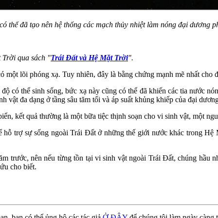
ó thể đã tạo nên hệ thống các mạch thủy nhiệt làm nóng đại dương ph
t Trời qua sách "
Trái Đất và Hệ Mặt Trời
".
có một lõi phóng xạ. Tuy nhiên, đây là bằng chứng mạnh mẽ nhất cho đế
 độ có thể sinh sống, bức xạ này cũng có thể đã khiến các tia nước nó
nh vật đa dạng ở tầng sâu tăm tối và áp suất khủng khiếp của đại dương
biển, kết quả thường là một bữa tiệc thịnh soạn cho vi sinh vật, một ng
hể hỗ trợ sự sống ngoài Trái Đất ở những thế giới nước khác trong Hệ
ăm trước, nên nếu từng tồn tại vi sinh vật ngoài Trái Đất, chúng hầu n
ứu cho biết.
ạn, bạn có thể ủng hộ các tác giả
Ở ĐÂY
để chúng tôi làm ngày càng t