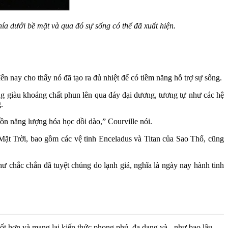
ía dưới bề mặt và qua đó sự sống có thể đã xuất hiện.
n nay cho thấy nó đã tạo ra đủ nhiệt để có tiềm năng hỗ trợ sự sống.
ng giàu khoáng chất phun lên qua đáy đại dương, tương tự như các hệ
.
uồn năng lượng hóa học dồi dào,” Courville nói.
 Mặt Trời, bao gồm các vệ tinh Enceladus và Titan của Sao Thổ, cũng
hư chắc chắn đã tuyệt chủng do lạnh giá, nghĩa là ngày nay hành tinh
ốt hơn và mang lại kiến thức phong phú, đa dạng và - như bao lâu