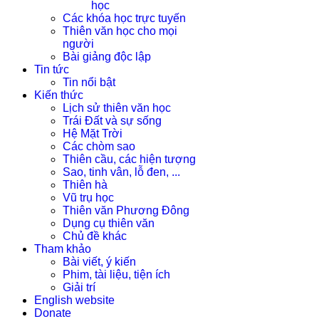
học
Các khóa học trực tuyến
Thiên văn học cho mọi
người
Bài giảng độc lập
Tin tức
Tin nổi bật
Kiến thức
Lịch sử thiên văn học
Trái Đất và sự sống
Hệ Mặt Trời
Các chòm sao
Thiên cầu, các hiện tượng
Sao, tinh vân, lỗ đen, ...
Thiên hà
Vũ trụ học
Thiên văn Phương Đông
Dụng cụ thiên văn
Chủ đề khác
Tham khảo
Bài viết, ý kiến
Phim, tài liệu, tiện ích
Giải trí
English website
Donate