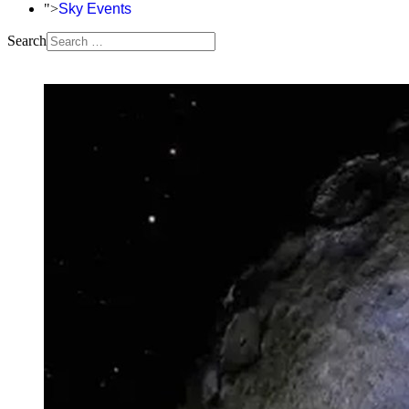
">
Sky Events
Search