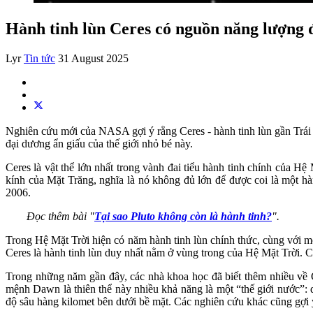
Hành tinh lùn Ceres có nguồn năng lượng đ
Lyr
Tin tức
31 August 2025
Nghiên cứu mới của NASA gợi ý rằng Ceres - hành tinh lùn gần Trái 
đại dương ẩn giấu của thế giới nhỏ bé này.
Ceres là vật thể lớn nhất trong vành đai tiểu hành tinh chính của
kính của Mặt Trăng, nghĩa là nó không đủ lớn để được coi là một hà
2006.
Đọc thêm bài "
Tại sao Pluto không còn là hành tinh?
".
Trong Hệ Mặt Trời hiện có năm hành tinh lùn chính thức, cùng với m
Ceres là hành tinh lùn duy nhất nằm ở vùng trong của Hệ Mặt Trời. 
Trong những năm gần đây, các nhà khoa học đã biết thêm nhiều về
mệnh Dawn là thiên thể này nhiều khả năng là một “thế giới nước”: 
độ sâu hàng kilomet bên dưới bề mặt. Các nghiên cứu khác cũng gợi ý