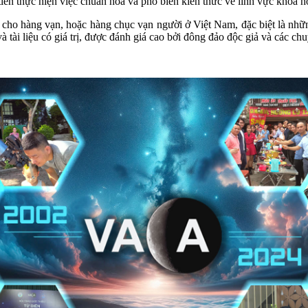
ên thực hiện việc chuẩn hóa và phổ biến kiến thức về lĩnh vực khoa h
o hàng vạn, hoặc hàng chục vạn người ở Việt Nam, đặc biệt là những
à tài liệu có giá trị, được đánh giá cao bởi đông đảo độc giả và các chu