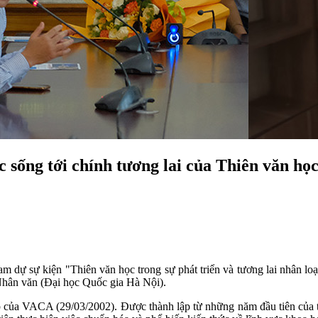
 sống tới chính tương lai của Thiên văn họ
am dự sự kiện "Thiên văn học trong sự phát triển và tương lai nhân l
Nhân văn (Đại học Quốc gia Hà Nội).
p của VACA (29/03/2002). Được thành lập từ những năm đầu tiên của t