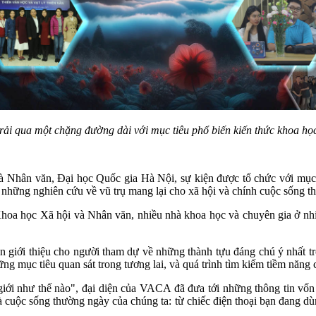
ải qua một chặng đường dài với mục tiêu phổ biến kiến thức khoa họ
à Nhân văn, Đại học Quốc gia Hà Nội, sự kiện được tổ chức với mục
 mà những nghiên cứu về vũ trụ mang lại cho xã hội và chính cuộc sống 
hoa học Xã hội và Nhân văn, nhiều nhà khoa học và chuyên gia ở nhiều
 giới thiệu cho người tham dự về những thành tựu đáng chú ý nhất tron
ng mục tiêu quan sát trong tương lai, và quá trình tìm kiếm tiềm năng c
 giới như thế nào", đại diện của VACA đã đưa tới những thông tin vốn
và cuộc sống thường ngày của chúng ta: từ chiếc điện thoại bạn đang dù