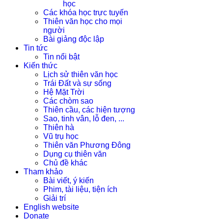
học
Các khóa học trực tuyến
Thiên văn học cho mọi
người
Bài giảng độc lập
Tin tức
Tin nổi bật
Kiến thức
Lịch sử thiên văn học
Trái Đất và sự sống
Hệ Mặt Trời
Các chòm sao
Thiên cầu, các hiện tượng
Sao, tinh vân, lỗ đen, ...
Thiên hà
Vũ trụ học
Thiên văn Phương Đông
Dụng cụ thiên văn
Chủ đề khác
Tham khảo
Bài viết, ý kiến
Phim, tài liệu, tiện ích
Giải trí
English website
Donate