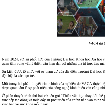
VACA đã tr
Năm 2024, với sự phối hợp của Trường Đại học Khoa học Xã hội v
quan tâm trong vật lý thiên văn hiện đại với những giá trị trực tiếp
Sự kiện được tổ chức với sự tham dự của địa diện Trường Đại học K
đặc biệt là các bạn trẻ.
Một trong hai phần thuyết trình chính của sự kiện do VACA thực hiện
được quan tâm là sự phát triển của công nghệ kính thiên văn cùng nhữ
Ở phần thuyết trình thứ hai với tên gọi "Thiên văn học thay đổi thế
trực tiếp tác động và thúc đẩy sự phát triển của chính nền văn minh 
việc bảo vệ sức khỏe mỗi ngày, ...