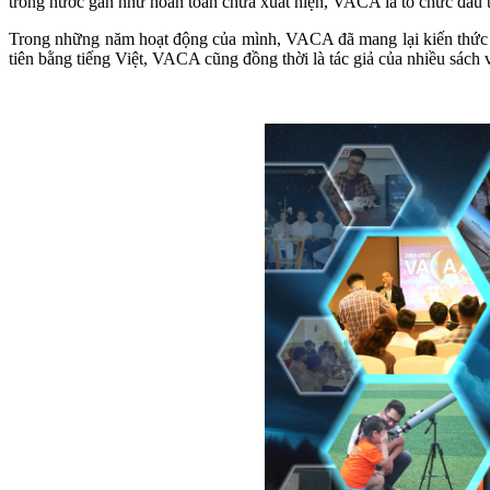
trong nước gần như hoàn toàn chưa xuất hiện, VACA là tổ chức đầu ti
Trong những năm hoạt động của mình, VACA đã mang lại kiến thức ch
tiên bằng tiếng Việt, VACA cũng đồng thời là tác giả của nhiều sách v