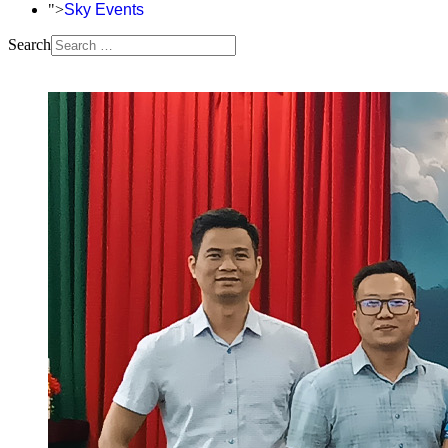
">
Sky Events
Search