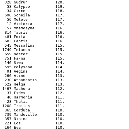
 328 Gudrun            120.
  53 Kalypso           119.
  34 Circe             118.
 596 Scheila           117.
  56 Melete            117.
  12 Victoria          117.
  57 Mnemosyne         116.
 814 Tauris            116.
 481 Emita             116.
 683 Lanzia            116.
 545 Messalina         115.
1749 Telamon           115.
 659 Nestor            115.
 751 Fa‹na             115.
 140 Siwa              114.
 595 Polyxena          114.
  91 Aegina            114.
 266 Aline             113.
 230 Athamantis        113.
 522 Helga             113.
1467 Mashona           112.
  37 Fides             112.
  40 Harmonia          111.
  23 Thalia            111.
1208 Troilus           111.
 365 Corduba           110.
 739 Mandeville        110.
 357 Ninina            110.
 221 Eos               110.
 164 Eva               110.