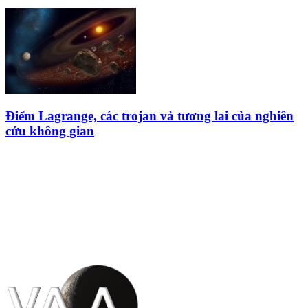
Điểm Lagrange, các trojan và tương lai của nghiên
cứu không gian
HỘI THIÊN
VĂN VÀ VŨ TRỤ
HỌC VIỆT NAM
Vietnam Astronomy and
Cosmology Association (VACA)
Văn phòng: 90b Khương Đình,
quận Thanh Xuân, Hà Nội
Điện thoại: 091.530.1116; Email: