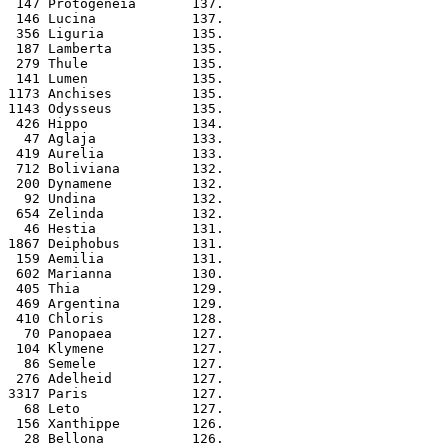
 147 Protogeneia       137.
 146 Lucina            137.
 356 Liguria           135.
 187 Lamberta          135.
 279 Thule             135.
 141 Lumen             135.
1173 Anchises          135.
1143 Odysseus          135.
 426 Hippo             134.
  47 Aglaja            133.
 419 Aurelia           133.
 712 Boliviana         132.
 200 Dynamene          132.
  92 Undina            132.
 654 Zelinda           132.
  46 Hestia            131.
1867 Deiphobus         131.
 159 Aemilia           131.
 602 Marianna          130.
 405 Thia              129.
 469 Argentina         129.
 410 Chloris           128.
  70 Panopaea          127.
 104 Klymene           127.
  86 Semele            127.
 276 Adelheid          127.
3317 Paris             127.
  68 Leto              127.
 156 Xanthippe         126.
  28 Bellona           126.