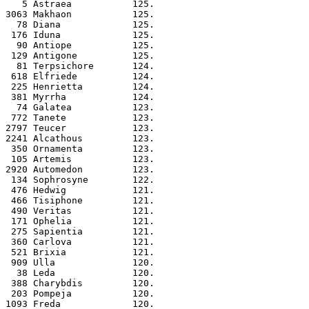
   5 Astraea           125.
3063 Makhaon           125.
  78 Diana             125.
 176 Iduna             125.
  90 Antiope           125.
 129 Antigone          125.
  81 Terpsichore       124.
 618 Elfriede          124.
 225 Henrietta         124.
 381 Myrrha            124.
  74 Galatea           123.
 772 Tanete            123.
2797 Teucer            123.
2241 Alcathous         123.
 350 Ornamenta         123.
 105 Artemis           123.
2920 Automedon         123.
 134 Sophrosyne        122.
 476 Hedwig            121.
 466 Tisiphone         121.
 490 Veritas           121.
 171 Ophelia           121.
 275 Sapientia         121.
 360 Carlova           121.
 521 Brixia            121.
 909 Ulla              120.
  38 Leda              120.
 388 Charybdis         120.
 203 Pompeja           120.
1093 Freda             120.