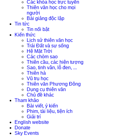
Các khóa học trực tuyến
Thiên văn học cho mọi
người
Bài giảng độc lập
Tin tức
Tin nổi bật
Kiến thức
Lịch sử thiên văn học
Trái Đất và sự sống
Hệ Mặt Trời
Các chòm sao
Thiên cầu, các hiện tượng
Sao, tinh vân, lỗ đen, ...
Thiên hà
Vũ trụ học
Thiên văn Phương Đông
Dụng cụ thiên văn
Chủ đề khác
Tham khảo
Bài viết, ý kiến
Phim, tài liệu, tiện ích
Giải trí
English website
Donate
Sky Events