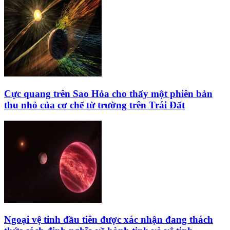
Cực quang trên Sao Hỏa cho thấy một phiên bản
thu nhỏ của cơ chế từ trường trên Trái Đất
Ngoại vệ tinh đầu tiên được xác nhận đang thách