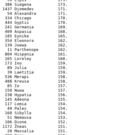
 386 Siegena           173.
1437 Diomedes          171.
  54 Alexandra         171.
 334 Chicago           170.
 444 Gyptis            170.
 241 Germania          169.
 409 Aspasia           168.
 185 Eunike            165.
 354 Eleonora          162.
 139 Juewa             162.
  11 Parthenope        162.
 804 Hispania          161.
 165 Loreley           160.
 173 Ino               159.
  89 Julia             159.
  39 Laetitia          159.
 536 Merapi            158.
 488 Kreusa            158.
  85 Io                157.
 150 Nuwa              157.
 238 Hypatia           156.
 145 Adeona            155.
 117 Lomia             154.
  49 Pales             154.
 168 Sibylla           154.
  51 Nemausa           153.
 106 Dione             152.
1172 Žneas             151.
  20 Massalia          151.