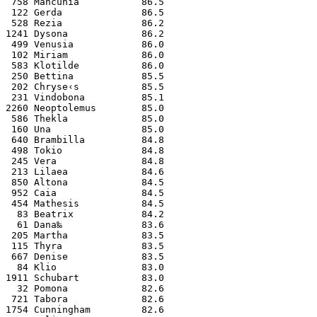
 758 Mancunia           86.5
 122 Gerda              86.5
 528 Rezia              86.2
1241 Dysona             86.2
 499 Venusia            86.0
 102 Miriam             86.0
 583 Klotilde           86.0
 250 Bettina            85.5
 202 Chryse‹s           85.5
 231 Vindobona          85.1
2260 Neoptolemus        85.0
 586 Thekla             85.0
 160 Una                85.0
 640 Brambilla          84.8
 498 Tokio              84.8
 245 Vera               84.8
 213 Lilaea             84.6
 850 Altona             84.5
 952 Caia               84.5
 454 Mathesis           84.5
  83 Beatrix            84.2
  61 Dana‰              83.6
 205 Martha             83.5
 115 Thyra              83.5
 667 Denise             83.5
  84 Klio               83.0
1911 Schubart           83.0
  32 Pomona             82.6
 721 Tabora             82.6
1754 Cunningham         82.6