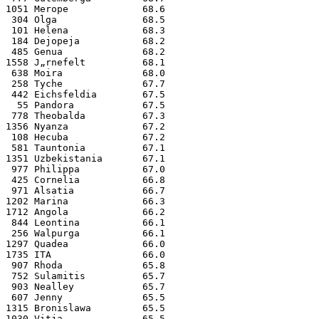
1051 Merope             68.6
 304 Olga               68.5
 101 Helena             68.3
 184 Dejopeja           68.2
 485 Genua              68.2
1558 J„rnefelt          68.1
 638 Moira              68.0
 258 Tyche              67.7
 442 Eichsfeldia        67.5
  55 Pandora            67.5
 778 Theobalda          67.3
1356 Nyanza             67.2
 108 Hecuba             67.2
 581 Tauntonia          67.1
1351 Uzbekistania       67.1
 977 Philippa           67.0
 425 Cornelia           66.8
 971 Alsatia            66.7
1202 Marina             66.3
1712 Angola             66.2
 844 Leontina           66.1
 256 Walpurga           66.1
1297 Quadea             66.0
1735 ITA                66.0
 907 Rhoda              65.8
 752 Sulamitis          65.7
 903 Nealley            65.7
 607 Jenny              65.5
1315 Bronislawa         65.5
1030 Vitja              65.5