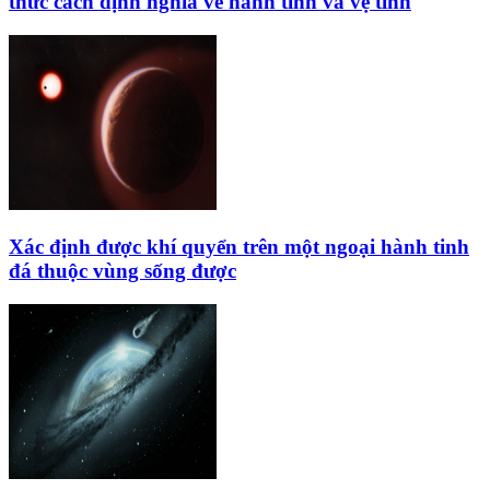
thức cách định nghĩa về hành tinh và vệ tinh
Xác định được khí quyển trên một ngoại hành tinh
đá thuộc vùng sống được