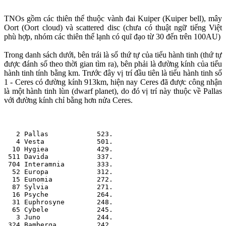
TNOs gồm các thiên thể thuộc vành đai Kuiper (Kuiper bell), mây
Oort (Oort cloud) và scattered disc (chưa có thuật ngữ tiếng Việt
phù hợp, nhóm các thiên thể lạnh có quĩ đạo từ 30 đến trên 100AU)
Trong danh sách dưới, bên trái là số thứ tự của tiểu hành tinh (thứ tự
được đánh số theo thời gian tìm ra), bên phải là đường kính của tiểu
hành tinh tính bằng km. Trước đây vị trí đầu tiên là tiểu hành tinh số
1 - Ceres có đường kính 913km, hiện nay Ceres đã được công nhận
là một hành tinh lùn (dwarf planet), do đó vị trí này thuộc về Pallas
với đường kính chỉ bằng hơn nửa Ceres.
   2 Pallas            523.
   4 Vesta             501.
  10 Hygiea            429.
 511 Davida            337.
 704 Interamnia        333.
  52 Europa            312.
  15 Eunomia           272.
  87 Sylvia            271.
  16 Psyche            264.
  31 Euphrosyne        248.
  65 Cybele            245.
   3 Juno              244.
 324 Bamberga          242.