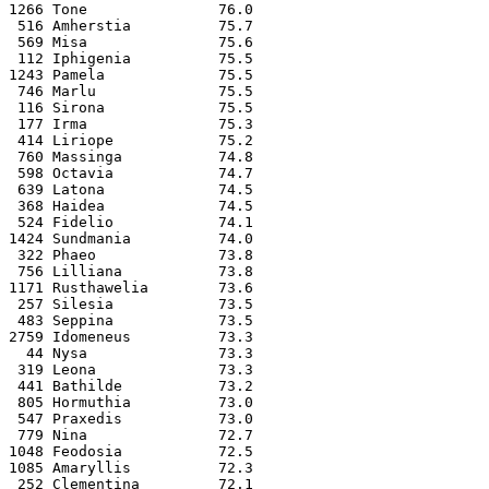
1266 Tone               76.0
 516 Amherstia          75.7
 569 Misa               75.6
 112 Iphigenia          75.5
1243 Pamela             75.5
 746 Marlu              75.5
 116 Sirona             75.5
 177 Irma               75.3
 414 Liriope            75.2
 760 Massinga           74.8
 598 Octavia            74.7
 639 Latona             74.5
 368 Haidea             74.5
 524 Fidelio            74.1
1424 Sundmania          74.0
 322 Phaeo              73.8
 756 Lilliana           73.8
1171 Rusthawelia        73.6
 257 Silesia            73.5
 483 Seppina            73.5
2759 Idomeneus          73.3
  44 Nysa               73.3
 319 Leona              73.3
 441 Bathilde           73.2
 805 Hormuthia          73.0
 547 Praxedis           73.0
 779 Nina               72.7
1048 Feodosia           72.5
1085 Amaryllis          72.3
 252 Clementina         72.1