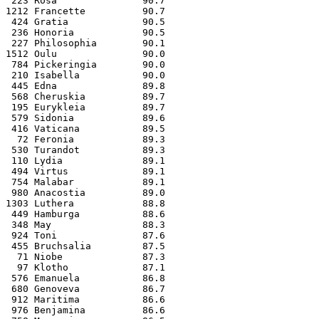
 223 Rosa               90.7
1212 Francette          90.7
 424 Gratia             90.5
 236 Honoria            90.5
 227 Philosophia        90.1
1512 Oulu               90.0
 784 Pickeringia        90.0
 210 Isabella           90.0
 445 Edna               89.8
 568 Cheruskia          89.7
 195 Eurykleia          89.7
 579 Sidonia            89.6
 416 Vaticana           89.5
  72 Feronia            89.3
 530 Turandot           89.3
 110 Lydia              89.1
 494 Virtus             89.1
 754 Malabar            89.1
 980 Anacostia          89.0
1303 Luthera            88.8
 449 Hamburga           88.6
 348 May                88.3
 924 Toni               87.6
 455 Bruchsalia         87.5
  71 Niobe              87.3
  97 Klotho             87.1
 576 Emanuela           86.8
 680 Genoveva           86.7
 912 Maritima           86.6
 976 Benjamina          86.6