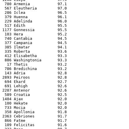
 780 Armenia            97.1
 567 Eleutheria         97.0
 286 Iclea              96.5
 379 Huenna             96.1
 229 Adelinda           96.0
 517 Edith              95.5
1177 Gonnessia          95.5
 103 Hera               95.2
 740 Cantabia           94.5
 377 Campania           94.5
 385 Ilmatar            94.1
 335 Roberta            93.6
 412 Elisabetha         93.3
 886 Washingtonia       93.3
  17 Thetis             93.2
 786 Bredichina         93.2
 143 Adria              92.8
2893 Peiroos            92.8
 694 Ekard              92.7
 691 Lehigh             92.6
2207 Antenor            92.6
 589 Croatia            92.5
1404 Ajax               92.0
 100 Hekate             92.0
 733 Mocia              92.0
 358 Apollonia          91.8
2363 Cebriones          91.7
 866 Fatme              91.7
 109 Felicitas          91.6