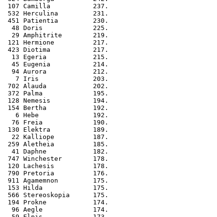
 107 Camilla           237.
 532 Herculina         231.
 451 Patientia         230.
  48 Doris             225.
  29 Amphitrite        219.
 121 Hermione          217.
 423 Diotima           217.
  13 Egeria            215.
  45 Eugenia           214.
  94 Aurora            212.
   7 Iris              203.
 702 Alauda            202.
 372 Palma             195.
 128 Nemesis           194.
 154 Bertha            192.
   6 Hebe              192.
  76 Freia             190.
 130 Elektra           189.
  22 Kalliope          187.
 259 Aletheia          185.
  41 Daphne            182.
 747 Winchester        178.
 120 Lachesis          178.
 790 Pretoria          176.
 911 Agamemnon         175.
 153 Hilda             175.
 566 Stereoskopia      175.
 194 Prokne            174.
  96 Aegle             174.
  59 Elpis             173.