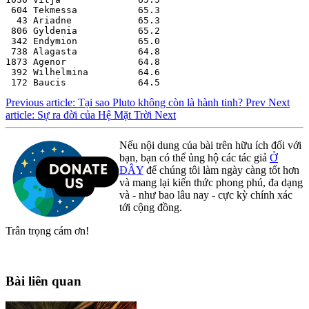
 604 Tekmessa           65.3
  43 Ariadne            65.3
 806 Gyldenia           65.2
 342 Endymion           65.0
 738 Alagasta           64.8
1873 Agenor             64.8
 392 Wilhelmina         64.6
 172 Baucis             64.5
Previous article: Tại sao Pluto không còn là hành tinh?
Prev
Next
article: Sự ra đời của Hệ Mặt Trời
Next
Nếu nội dung của bài trên hữu ích đối với
bạn, bạn có thể ủng hộ các tác giả
Ở
ĐÂY
để chúng tôi làm ngày càng tốt hơn
và mang lại kiến thức phong phú, đa dạng
và - như bao lâu nay - cực kỳ chính xác
tới cộng đồng.
Trân trọng cám ơn!
Bài liên quan