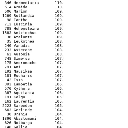
 346 Hermentaria       110.
 514 Armida            110.
 506 Marion            109.
1269 Rollandia         109.
  98 Ianthe            109.
 713 Luscinia          109.
 788 Hohensteina       109.
1583 Antilochus        109.
  36 Atalante          109.
  35 Leukothea         108.
 240 Vanadis           108.
 233 Asterope          108.
  63 Ausonia           108.
 748 Sime‹sa           107.
 175 Andromache        107.
 791 Ani               107.
 192 Nausikaa          107.
 181 Eucharis          107.
  42 Isis              107.
 393 Lampetia          106.
 570 Kythera           106.
 387 Aquitania         106.
 191 Kolga             105.
 162 Laurentia         105.
2223 Sarpedon          105.
 663 Gerlinde          104.
  30 Urania            104.
1390 Abastumani        104.
 626 Notburga          104.
 148 Gallia            104.