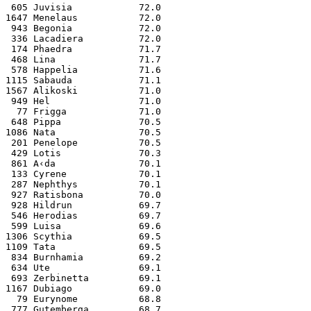
 605 Juvisia            72.0
1647 Menelaus           72.0
 943 Begonia            72.0
 336 Lacadiera          72.0
 174 Phaedra            71.7
 468 Lina               71.7
 578 Happelia           71.6
1115 Sabauda            71.1
1567 Alikoski           71.0
 949 Hel                71.0
  77 Frigga             71.0
 648 Pippa              70.5
1086 Nata               70.5
 201 Penelope           70.5
 429 Lotis              70.3
 861 A‹da               70.1
 133 Cyrene             70.1
 287 Nephthys           70.1
 927 Ratisbona          70.0
 928 Hildrun            69.7
 546 Herodias           69.7
 599 Luisa              69.6
1306 Scythia            69.5
1109 Tata               69.5
 834 Burnhamia          69.2
 634 Ute                69.1
 693 Zerbinetta         69.1
1167 Dubiago            69.0
  79 Eurynome           68.8
 777 Gutemberga         68.7