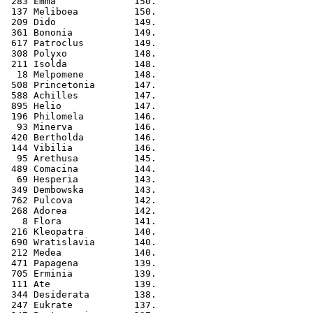
 283 Emma              150.
 137 Meliboea          150.
 209 Dido              149.
 361 Bononia           149.
 617 Patroclus         149.
 308 Polyxo            148.
 211 Isolda            148.
  18 Melpomene         148.
 508 Princetonia       147.
 588 Achilles          147.
 895 Helio             147.
 196 Philomela         146.
  93 Minerva           146.
 420 Bertholda         146.
 144 Vibilia           146.
  95 Arethusa          145.
 489 Comacina          144.
  69 Hesperia          143.
 349 Dembowska         143.
 762 Pulcova           142.
 268 Adorea            142.
   8 Flora             141.
 216 Kleopatra         140.
 690 Wratislavia       140.
 212 Medea             140.
 471 Papagena          139.
 705 Erminia           139.
 111 Ate               139.
 344 Desiderata        138.
 247 Eukrate           137.