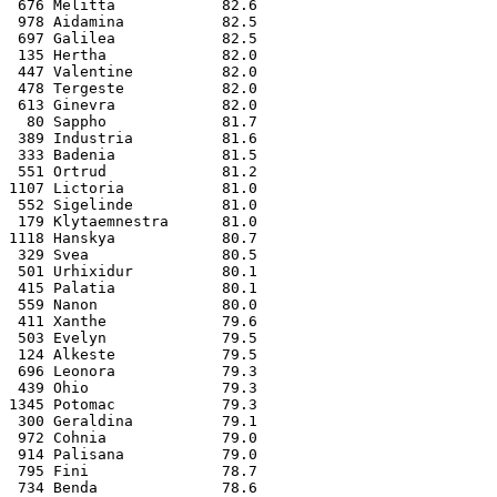
 676 Melitta            82.6
 978 Aidamina           82.5
 697 Galilea            82.5
 135 Hertha             82.0
 447 Valentine          82.0
 478 Tergeste           82.0
 613 Ginevra            82.0
  80 Sappho             81.7
 389 Industria          81.6
 333 Badenia            81.5
 551 Ortrud             81.2
1107 Lictoria           81.0
 552 Sigelinde          81.0
 179 Klytaemnestra      81.0
1118 Hanskya            80.7
 329 Svea               80.5
 501 Urhixidur          80.1
 415 Palatia            80.1
 559 Nanon              80.0
 411 Xanthe             79.6
 503 Evelyn             79.5
 124 Alkeste            79.5
 696 Leonora            79.3
 439 Ohio               79.3
1345 Potomac            79.3
 300 Geraldina          79.1
 972 Cohnia             79.0
 914 Palisana           79.0
 795 Fini               78.7
 734 Benda              78.6