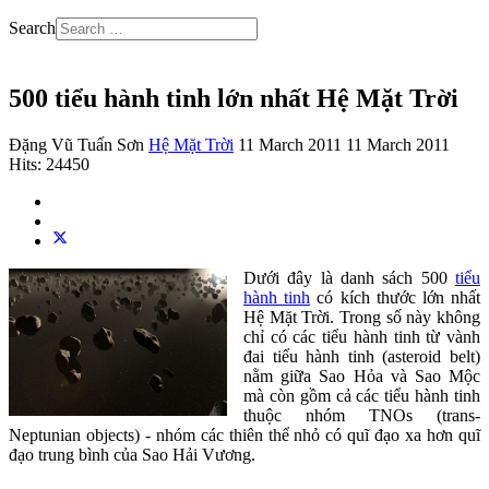
Search
500 tiểu hành tinh lớn nhất Hệ Mặt Trời
Đặng Vũ Tuấn Sơn
Hệ Mặt Trời
11 March 2011
11 March 2011
Hits: 24450
Dưới đây là danh sách 500
tiểu
hành tinh
có kích thước lớn nhất
Hệ Mặt Trời. Trong số này không
chỉ có các tiểu hành tinh từ vành
đai tiểu hành tinh (asteroid belt)
nằm giữa Sao Hỏa và Sao Mộc
mà còn gồm cả các tiểu hành tinh
thuộc nhóm TNOs (trans-
Neptunian objects) - nhóm các thiên thể nhỏ có quĩ đạo xa hơn quĩ
đạo trung bình của Sao Hải Vương.