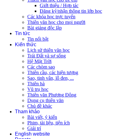
Giới thiệu / Hợp tác
Đăng ký/nhận thông tin lớp học
Các khóa học trực tuyến
Thiên văn học cho mọi người
Bài giảng độc lập
Tin tức
Tin nổi bật
Kiến thức
Lịch sử thiên văn học
Trái Đất và sự sống
Hệ Mặt Trời
Các chòm sao
Thiên cầu, các hiện tượng
Sao, tinh vân, lỗ đen, ...
Thiên hà
Vũ trụ học
Thiên văn Phương Đông
Dụng cụ thiên văn
Chủ đề khác
Tham khảo
Bài viết, ý kiến
Phim, tài liệu, tiện ích
Giải trí
English website