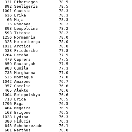
 331 Etheridgea         78.5
 892 Seeligeria         78.5
1001 Gaussia            78.3
 636 Erika              78.3
  66 Maja               78.3
  25 Phocaea            78.2
 893 Leopoldina         78.2
 593 Titania            78.2
1256 Normannia          78.0
 325 Heidelberga        78.0
1031 Arctica            78.0
 538 Friederike         77.8
1264 Letaba             77.5
 479 Caprera            77.5
 859 Bouzar‚ah          77.5
 983 Gunila             77.3
 735 Marghanna          77.0
 535 Montague           77.0
1042 Amazone            76.7
 957 Camelia            76.6
 465 Alekto             76.6
1004 Belopolskya        76.6
 718 Erida              76.5
1796 Riga               76.5
 464 Megaira            76.5
 163 Erigone            76.5
1028 Lydina             76.3
 380 Fiducia            76.3
 643 Scheherezade       76.1
 601 Nerthus            76.0