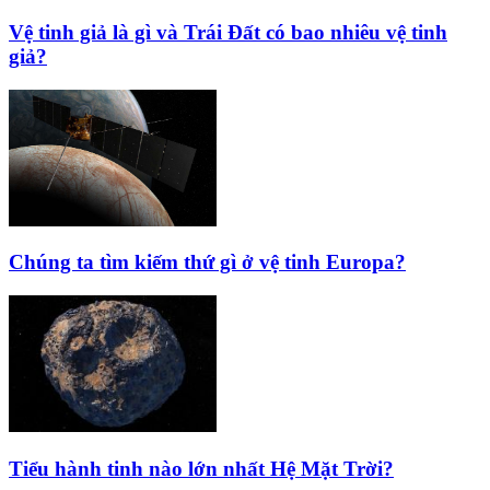
Vệ tinh giả là gì và Trái Đất có bao nhiêu vệ tinh
giả?
Chúng ta tìm kiếm thứ gì ở vệ tinh Europa?
Tiểu hành tinh nào lớn nhất Hệ Mặt Trời?