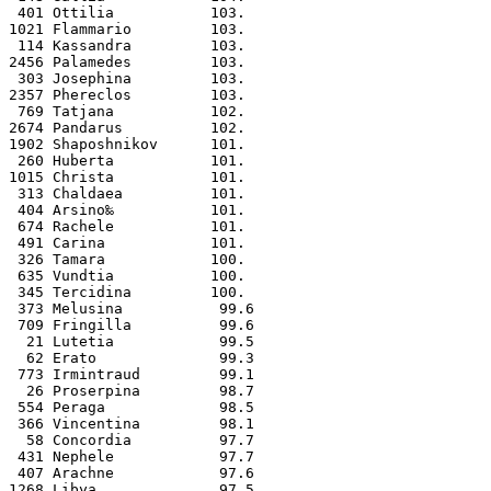
 401 Ottilia           103.
1021 Flammario         103.
 114 Kassandra         103.
2456 Palamedes         103.
 303 Josephina         103.
2357 Phereclos         103.
 769 Tatjana           102.
2674 Pandarus          102.
1902 Shaposhnikov      101.
 260 Huberta           101.
1015 Christa           101.
 313 Chaldaea          101.
 404 Arsino‰           101.
 674 Rachele           101.
 491 Carina            101.
 326 Tamara            100.
 635 Vundtia           100.
 345 Tercidina         100.
 373 Melusina           99.6
 709 Fringilla          99.6
  21 Lutetia            99.5
  62 Erato              99.3
 773 Irmintraud         99.1
  26 Proserpina         98.7
 554 Peraga             98.5
 366 Vincentina         98.1
  58 Concordia          97.7
 431 Nephele            97.7
 407 Arachne            97.6
1268 Libya              97.5