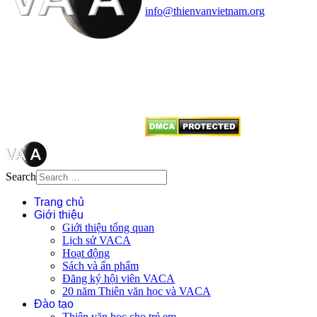
info@thienvanvietnam.org
Mọi bài viết tại đây thuộc bản
quyền của VACA, vui lòng ghi rõ
tên tác giả và nguồn trích
dẫn
Thienvanvietnam.org
khi quý
vị tái sử dụng bất cứ nội dung nào
từ website này.
Search
Trang chủ
Giới thiệu
Giới thiệu tổng quan
Lịch sử VACA
Hoạt động
Sách và ấn phẩm
Đăng ký hội viên VACA
20 năm Thiên văn học và VACA
Đào tạo
Thiên văn học cho trẻ em