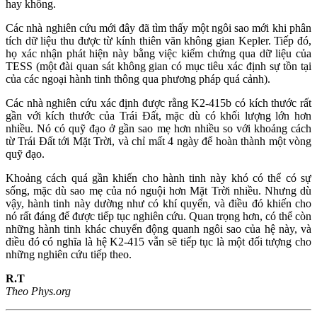
hay không.
Các nhà nghiên cứu mới đây đã tìm thấy một ngôi sao mới khi phân
tích dữ liệu thu được từ kính thiên văn không gian Kepler. Tiếp đó,
họ xác nhận phát hiện này bằng việc kiểm chứng qua dữ liệu của
TESS (một đài quan sát không gian có mục tiêu xác định sự tồn tại
của các ngoại hành tinh thông qua phương pháp quá cảnh).
Các nhà nghiên cứu xác định được rằng K2-415b có kích thước rất
gần với kích thước của Trái Đất, mặc dù có khối lượng lớn hơn
nhiều. Nó có quỹ đạo ở gần sao mẹ hơn nhiều so với khoảng cách
từ Trái Đất tới Mặt Trời, và chỉ mất 4 ngày để hoàn thành một vòng
quỹ đạo.
Khoảng cách quá gần khiến cho hành tinh này khó có thể có sự
sống, mặc dù sao mẹ của nó nguội hơn Mặt Trời nhiều. Nhưng dù
vậy, hành tinh này dường như có khí quyển, và điều đó khiến cho
nó rất đáng để được tiếp tục nghiên cứu. Quan trọng hơn, có thể còn
những hành tinh khác chuyển động quanh ngôi sao của hệ này, và
điều đó có nghĩa là hệ K2-415 vẫn sẽ tiếp tục là một đối tượng cho
những nghiên cứu tiếp theo.
R.T
Theo Phys.org