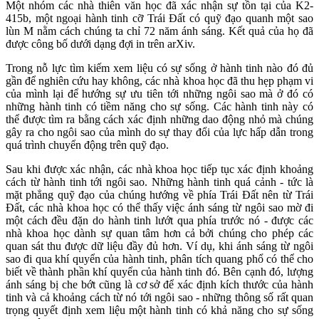
Một nhóm các nhà thiên văn học đã xác nhận sự tồn tại của K2-
415b, một ngoại hành tinh cỡ Trái Đất có quỹ đạo quanh một sao
lùn M nằm cách chúng ta chỉ 72 năm ánh sáng. Kết quả của họ đã
được công bố dưới dạng đợi in trên arXiv.
Trong nỗ lực tìm kiếm xem liệu có sự sống ở hành tinh nào đó đủ
gần để nghiên cứu hay không, các nhà khoa học đã thu hẹp phạm vi
của mình lại để hướng sự ưu tiên tới những ngôi sao mà ở đó có
những hành tinh có tiềm năng cho sự sống. Các hành tinh này có
thể được tìm ra bằng cách xác định những dao động nhỏ mà chúng
gây ra cho ngôi sao của mình do sự thay đổi của lực hấp dẫn trong
quá trình chuyển động trên quỹ đạo.
Sau khi được xác nhận, các nhà khoa học tiếp tục xác định khoảng
cách từ hành tinh tới ngôi sao. Những hành tinh quá cảnh - tức là
mặt phẳng quỹ đạo của chúng hướng về phía Trái Đất nên từ Trái
Đất, các nhà khoa học có thể thấy việc ánh sáng từ ngôi sao mờ đi
một cách đều đặn do hành tinh lướt qua phía trước nó - được các
nhà khoa học dành sự quan tâm hơn cả bởi chúng cho phép các
quan sát thu được dữ liệu đầy đủ hơn. Ví dụ, khi ánh sáng từ ngôi
sao đi qua khí quyển của hành tinh, phân tích quang phổ có thể cho
biết về thành phần khí quyển của hành tinh đó. Bên cạnh đó, lượng
ánh sáng bị che bớt cũng là cơ sở để xác định kích thước của hành
tinh và cả khoảng cách từ nó tới ngôi sao - những thông số rất quan
trọng quyết định xem liệu một hành tinh có khả năng cho sự sống