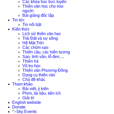
Các khóa học trực tuyến
Thiên văn học cho mọi
người
Bài giảng độc lập
Tin tức
Tin nổi bật
Kiến thức
Lịch sử thiên văn học
Trái Đất và sự sống
Hệ Mặt Trời
Các chòm sao
Thiên cầu, các hiện tượng
Sao, tinh vân, lỗ đen, ...
Thiên hà
Vũ trụ học
Thiên văn Phương Đông
Dụng cụ thiên văn
Chủ đề khác
Tham khảo
Bài viết, ý kiến
Phim, tài liệu, tiện ích
Giải trí
English website
Donate
">
Sky Events