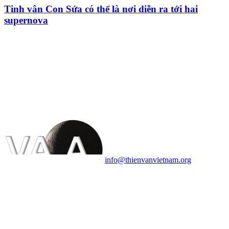
Tinh vân Con Sứa có thể là nơi diễn ra tới hai
supernova
HỘI THIÊN
VĂN VÀ VŨ TRỤ
HỌC VIỆT NAM
Vietnam Astronomy and
Cosmology Association (VACA)
Văn phòng: 90b Khương Đình,
quận Thanh Xuân, Hà Nội
Điện thoại: 091.530.1116; Email:
info@thienvanvietnam.org
Mọi bài viết tại đây thuộc bản
quyền của VACA, vui lòng ghi rõ
tên tác giả và nguồn trích
dẫn
Thienvanvietnam.org
khi quý
vị tái sử dụng bất cứ nội dung nào
từ website này.