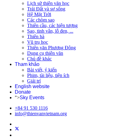
Lịch sử thiên văn học
Trái Đất và sự sống
Hệ Mặt Trời
Các chòm sao
Thiên cầu, các hiện tượng
Sao, tinh vân, lỗ đen, ...
Thiên hà
Vũ trụ học
Thiên văn Phương Đông
Dụng cụ thiên văn
Chủ đề khác
Tham khảo
Bài viết, ý kiến
Phim, tài liệu, tiện ích
Giải trí
English website
Donate
">
Sky Events
+84 91 530 1116
info@thienvanvietnam.org