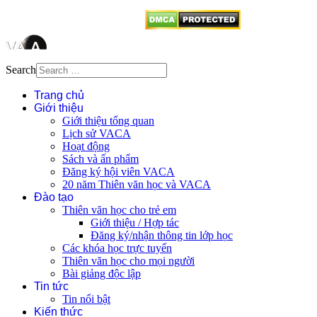
Search
Trang chủ
Giới thiệu
Giới thiệu tổng quan
Lịch sử VACA
Hoạt động
Sách và ấn phẩm
Đăng ký hội viên VACA
20 năm Thiên văn học và VACA
Đào tạo
Thiên văn học cho trẻ em
Giới thiệu / Hợp tác
Đăng ký/nhận thông tin lớp học
Các khóa học trực tuyến
Thiên văn học cho mọi người
Bài giảng độc lập
Tin tức
Tin nổi bật
Kiến thức