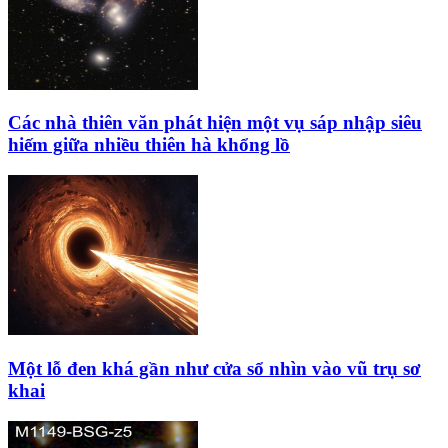
Các nhà thiên văn phát hiện một vụ sáp nhập siêu
hiếm giữa nhiều thiên hà khổng lồ
Một lỗ đen khá gần như cửa sổ nhìn vào vũ trụ sơ
khai