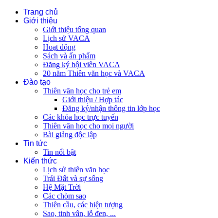
Trang chủ
Giới thiệu
Giới thiệu tổng quan
Lịch sử VACA
Hoạt động
Sách và ấn phẩm
Đăng ký hội viên VACA
20 năm Thiên văn học và VACA
Đào tạo
Thiên văn học cho trẻ em
Giới thiệu / Hợp tác
Đăng ký/nhận thông tin lớp học
Các khóa học trực tuyến
Thiên văn học cho mọi người
Bài giảng độc lập
Tin tức
Tin nổi bật
Kiến thức
Lịch sử thiên văn học
Trái Đất và sự sống
Hệ Mặt Trời
Các chòm sao
Thiên cầu, các hiện tượng
Sao, tinh vân, lỗ đen, ...