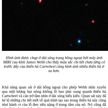
Hình ảnh được chụp ở dải sóng trung hồng ngoại bởi máy ảnh
MIRI của kính James Webb cho thấy màu sắc chi tiết chưa từng có
trước đây của thiên hà Cartwheel cùng hình ảnh nhiều thiên hà ở
xa hơn.
Khả năng quan sát ở dải hồng ngoại cho phép Webb nhìn xuyên
qua một lượng bụi nóng khổng lồ bao phủ xung quanh thiên hà
Cartwheel và cản trở tầm nhìn ở dải sóng biểu kiến. Quan sát này đã
hé lộ những chi tiết mới về quá trình tạo sao trong thiên hà này cũng
như hành vi của lỗ đen siêu nặng ở trung tâm của nó. Nó cũng đã