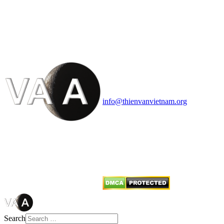
HỘI THIÊN
VĂN VÀ VŨ TRỤ
HỌC VIỆT NAM
Vietnam Astronomy and
Cosmology Association (VACA)
Văn phòng: 90b Khương Đình,
quận Thanh Xuân, Hà Nội
Điện thoại: 091.530.1116; Email:
info@thienvanvietnam.org
Mọi bài viết tại đây thuộc bản
quyền của VACA, vui lòng ghi rõ
tên tác giả và nguồn trích
dẫn
Thienvanvietnam.org
khi quý
vị tái sử dụng bất cứ nội dung nào
từ website này.
Search