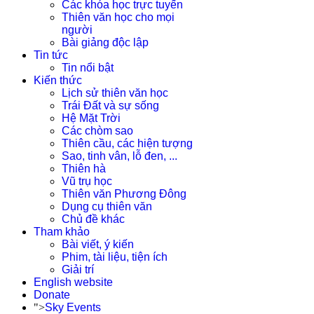
Các khóa học trực tuyến
Thiên văn học cho mọi
người
Bài giảng độc lập
Tin tức
Tin nổi bật
Kiến thức
Lịch sử thiên văn học
Trái Đất và sự sống
Hệ Mặt Trời
Các chòm sao
Thiên cầu, các hiện tượng
Sao, tinh vân, lỗ đen, ...
Thiên hà
Vũ trụ học
Thiên văn Phương Đông
Dụng cụ thiên văn
Chủ đề khác
Tham khảo
Bài viết, ý kiến
Phim, tài liệu, tiện ích
Giải trí
English website
Donate
">
Sky Events