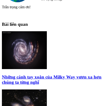
Trân trọng cám ơn!
Bài liên quan
Những cánh tay xoắn của Milky Way vươn xa hơn
chúng ta từng nghĩ