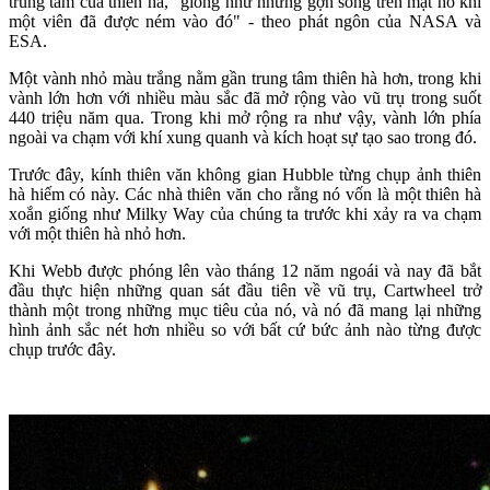
trung tâm của thiên hà, "giống như những gợn sóng trên mặt hồ khi
một viên đã được ném vào đó" - theo phát ngôn của NASA và
ESA.
Một vành nhỏ màu trắng nằm gần trung tâm thiên hà hơn, trong khi
vành lớn hơn với nhiều màu sắc đã mở rộng vào vũ trụ trong suốt
440 triệu năm qua. Trong khi mở rộng ra như vậy, vành lớn phía
ngoài va chạm với khí xung quanh và kích hoạt sự tạo sao trong đó.
Trước đây, kính thiên văn không gian Hubble từng chụp ảnh thiên
hà hiếm có này. Các nhà thiên văn cho rằng nó vốn là một thiên hà
xoắn giống như Milky Way của chúng ta trước khi xảy ra va chạm
với một thiên hà nhỏ hơn.
Khi Webb được phóng lên vào tháng 12 năm ngoái và nay đã bắt
đầu thực hiện những quan sát đầu tiên về vũ trụ, Cartwheel trở
thành một trong những mục tiêu của nó, và nó đã mang lại những
hình ảnh sắc nét hơn nhiều so với bất cứ bức ảnh nào từng được
chụp trước đây.