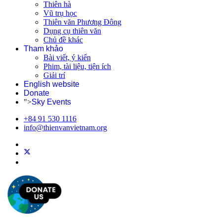
Thiên hà
Vũ trụ học
Thiên văn Phương Đông
Dụng cụ thiên văn
Chủ đề khác
Tham khảo
Bài viết, ý kiến
Phim, tài liệu, tiện ích
Giải trí
English website
Donate
">
Sky Events
+84 91 530 1116
info@thienvanvietnam.org