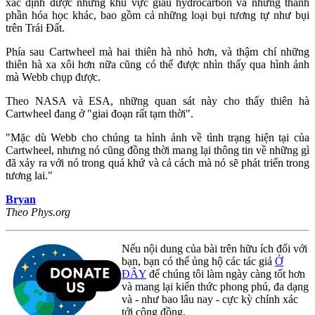
xác định được những khu vực giàu hydrocarbon và những thành
phần hóa học khác, bao gồm cả những loại bụi tương tự như bụi
trên Trái Đất.
Phía sau Cartwheel mà hai thiên hà nhỏ hơn, và thậm chí những
thiên hà xa xôi hơn nữa cũng có thể được nhìn thấy qua hình ảnh
mà Webb chụp được.
Theo NASA và ESA, những quan sát này cho thấy thiên hà
Cartwheel đang ở "giai đoạn rất tạm thời".
"Mặc dù Webb cho chúng ta hình ảnh về tình trạng hiện tại của
Cartwheel, nhưng nó cũng đồng thời mang lại thông tin về những gì
đã xảy ra với nó trong quá khứ và cả cách mà nó sẽ phát triển trong
tương lai."
Bryan
Theo Phys.org
Nếu nội dung của bài trên hữu ích đối với
bạn, bạn có thể ủng hộ các tác giả
Ở
ĐÂY
để chúng tôi làm ngày càng tốt hơn
và mang lại kiến thức phong phú, đa dạng
và - như bao lâu nay - cực kỳ chính xác
tới cộng đồng.