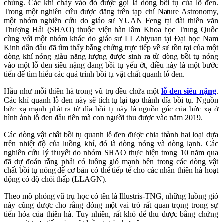
chúng. Các khí chảy vào đó được gọi là dòng bồi tụ của lỗ đen.
Trong một nghiên cứu được đăng trên tạp chí Nature Astronomy,
một nhóm nghiên cứu do giáo sư YUAN Feng tại đài thiên văn
Thượng Hải (SHAO) thuộc viện hàn lâm Khoa học Trung Quốc
cùng với một nhóm khác do giáo sư LI Zhiyuan tại Đại học Nam
Kinh dẫn đầu đã tìm thấy bằng chứng trực tiếp về sự tồn tại của một
dòng khí nóng giàu năng lượng được sinh ra từ dòng bồi tụ nóng
vào một lỗ đen siêu nặng đang bồi tụ yếu ớt, điều này là một bước
tiến để tìm hiểu các quá trình bồi tụ vật chất quanh lỗ đen.
Hầu như mỗi thiên hà trong vũ trụ đều chứa một
lỗ đen siêu nặng
.
Các khí quanh lỗ đen này sẽ tích tụ lại tạo thành đĩa bồi tụ. Nguồn
bức xạ mạnh phát ra từ đĩa bồi tụ này là nguồn gốc của bức xạ ở
hình ảnh lỗ đen đầu tiên mà con người thu được vào năm 2019.
Các dòng vật chất bồi tụ quanh lỗ đen được chia thành hai loại dựa
trên nhiệt độ của luồng khí, đó là dòng nóng và dòng lạnh. Các
nghiên cứu lý thuyết do nhóm SHAO thực hiện trong 10 năm qua
đã dự đoán rằng phải có luồng gió mạnh bên trong các dòng vật
chất bồi tụ nóng để cơ bản có thể tiếp tế cho các nhân thiên hà hoạt
động có độ chói thấp (LLAGN).
Theo mô phỏng vũ trụ học có tên là Illustris-TNG, những luồng gió
này cũng được cho rằng đóng một vai trò rất quan trọng trong sự
tiến hóa của thiên hà. Tuy nhiên, rất khó để thu được bằng chứng