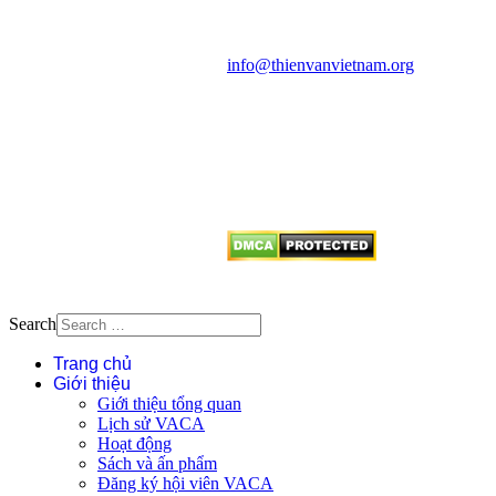
Văn phòng: 90b Khương Đình,
quận Thanh Xuân, Hà Nội
Điện thoại: 091.530.1116; Email:
info@thienvanvietnam.org
Mọi bài viết tại đây thuộc bản
quyền của VACA, vui lòng ghi rõ
tên tác giả và nguồn trích
dẫn
Thienvanvietnam.org
khi quý
vị tái sử dụng bất cứ nội dung nào
từ website này.
Search
Trang chủ
Giới thiệu
Giới thiệu tổng quan
Lịch sử VACA
Hoạt động
Sách và ấn phẩm
Đăng ký hội viên VACA