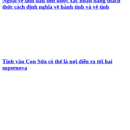
Ngoại vệ tinh đầu tiên được xác nhận đang thách
thức cách định nghĩa về hành tinh và vệ tinh
Tinh vân Con Sứa có thể là nơi diễn ra tới hai
supernova
HỘI THIÊN
VĂN VÀ VŨ TRỤ
HỌC VIỆT NAM
Vietnam Astronomy and
Cosmology Association (VACA)