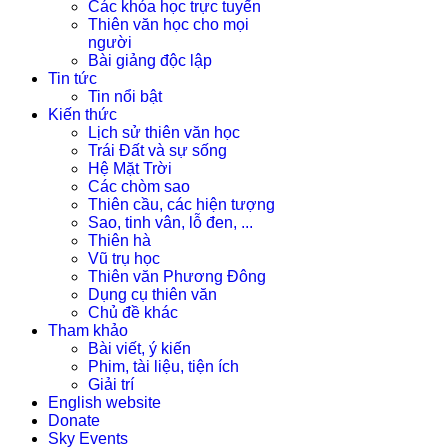
Các khóa học trực tuyến
Thiên văn học cho mọi
người
Bài giảng độc lập
Tin tức
Tin nổi bật
Kiến thức
Lịch sử thiên văn học
Trái Đất và sự sống
Hệ Mặt Trời
Các chòm sao
Thiên cầu, các hiện tượng
Sao, tinh vân, lỗ đen, ...
Thiên hà
Vũ trụ học
Thiên văn Phương Đông
Dụng cụ thiên văn
Chủ đề khác
Tham khảo
Bài viết, ý kiến
Phim, tài liệu, tiện ích
Giải trí
English website
Donate
Sky Events