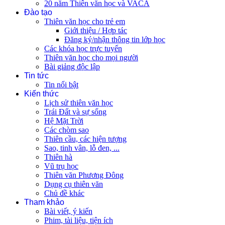
20 năm Thiên văn học và VACA
Đào tạo
Thiên văn học cho trẻ em
Giới thiệu / Hợp tác
Đăng ký/nhận thông tin lớp học
Các khóa học trực tuyến
Thiên văn học cho mọi người
Bài giảng độc lập
Tin tức
Tin nổi bật
Kiến thức
Lịch sử thiên văn học
Trái Đất và sự sống
Hệ Mặt Trời
Các chòm sao
Thiên cầu, các hiện tượng
Sao, tinh vân, lỗ đen, ...
Thiên hà
Vũ trụ học
Thiên văn Phương Đông
Dụng cụ thiên văn
Chủ đề khác
Tham khảo
Bài viết, ý kiến
Phim, tài liệu, tiện ích