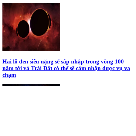
Hai lỗ đen siêu nặng sẽ sáp nhập trong vòng 100
năm tới và Trái Đất có thể sẽ cảm nhận được vụ va
chạm