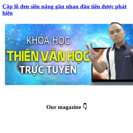
Cặp lỗ đen siêu nặng gần nhau đầu tiên được phát
hiện
Our magazine 👇