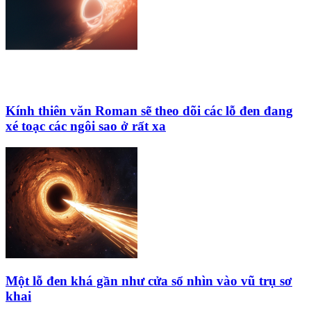
Kính thiên văn Roman sẽ theo dõi các lỗ đen đang
xé toạc các ngôi sao ở rất xa
Một lỗ đen khá gần như cửa sổ nhìn vào vũ trụ sơ
khai