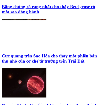
Bằng chứng rõ ràng nhất cho thấy Betelgeuse có
một sao đồng hành
Cực quang trên Sao Hỏa cho thấy một phiên bản
thu nhỏ của cơ chế từ trường trên Trái Đất