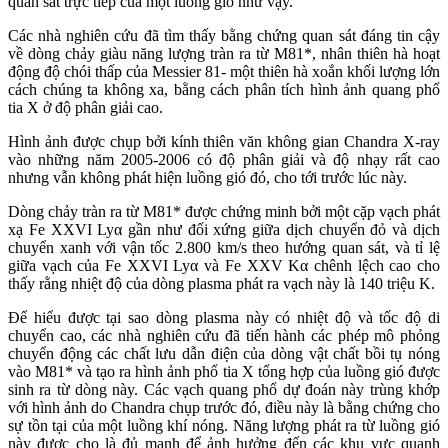
quan sát trực tiếp của một luồng gió như vậy.
Các nhà nghiên cứu đã tìm thấy bằng chứng quan sát đáng tin cậy
về dòng chảy giàu năng lượng tràn ra từ M81*, nhân thiên hà hoạt
động độ chói thấp của Messier 81- một thiên hà xoắn khối lượng lớn
cách chúng ta không xa, bằng cách phân tích hình ảnh quang phổ
tia X ở độ phân giải cao.
Hình ảnh được chụp bởi kính thiên văn không gian Chandra X-ray
vào những năm 2005-2006 có độ phân giải và độ nhạy rất cao
nhưng vẫn không phát hiện luồng gió đó, cho tới trước lúc này.
Dòng chảy tràn ra từ M81* được chứng minh bởi một cặp vạch phát
xạ Fe XXVI Lyα gần như đối xứng giữa dịch chuyển đỏ và dịch
chuyển xanh với vận tốc 2.800 km/s theo hướng quan sát, và tỉ lệ
giữa vạch của Fe XXVI Lyα và Fe XXV Kα chênh lệch cao cho
thấy rằng nhiệt độ của dòng plasma phát ra vạch này là 140 triệu K.
Để hiểu được tại sao dòng plasma này có nhiệt độ và tốc độ di
chuyển cao, các nhà nghiên cứu đã tiến hành các phép mô phỏng
chuyển động các chất lưu dẫn điện của dòng vật chất bồi tụ nóng
vào M81* và tạo ra hình ảnh phổ tia X tổng hợp của luồng gió được
sinh ra từ dòng này. Các vạch quang phổ dự đoán này trùng khớp
với hình ảnh do Chandra chụp trước đó, điều này là bằng chứng cho
sự tồn tại của một luồng khí nóng. Năng lượng phát ra từ luồng gió
này được cho là đủ mạnh để ảnh hưởng đến các khu vực quanh