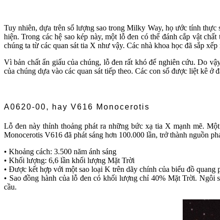
Tuy nhiên, dựa trên số lượng sao trong Milky Way, họ ước tính thực s
hiện. Trong các hệ sao kép này, một lỗ đen có thể đánh cắp vật chất
chúng ta từ các quan sát tia X như vậy. Các nhà khoa học đã sắp xếp 
Vì bản chất ẩn giấu của chúng, lỗ đen rất khó để nghiên cứu. Do vậy,
của chúng dựa vào các quan sát tiếp theo. Các con số được liệt kê ở đ
A0620-00, hay V616 Monocerotis
Lỗ đen này thỉnh thoảng phát ra những bức xạ tia X mạnh mẽ. Một 
Monocerotis V616 đã phát sáng hơn 100.000 lần, trở thành nguồn phát
• Khoảng cách: 3.500 năm ánh sáng
• Khối lượng: 6,6 lần khối lượng Mặt Trời
• Được kết hợp với một sao loại K trên dãy chính của biểu đồ quang 
• Sao đồng hành của lỗ đen có khối lượng chỉ 40% Mặt Trời. Ngôi sa
cầu.