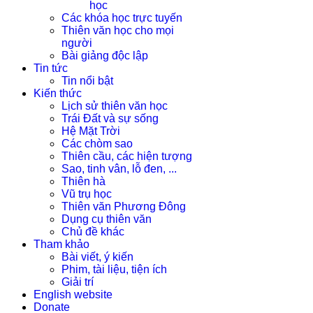
học
Các khóa học trực tuyến
Thiên văn học cho mọi
người
Bài giảng độc lập
Tin tức
Tin nổi bật
Kiến thức
Lịch sử thiên văn học
Trái Đất và sự sống
Hệ Mặt Trời
Các chòm sao
Thiên cầu, các hiện tượng
Sao, tinh vân, lỗ đen, ...
Thiên hà
Vũ trụ học
Thiên văn Phương Đông
Dụng cụ thiên văn
Chủ đề khác
Tham khảo
Bài viết, ý kiến
Phim, tài liệu, tiện ích
Giải trí
English website
Donate