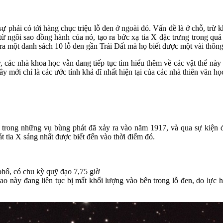
ự phải có tới hàng chục triệu lỗ đen ở ngoài đó. Vấn đề là ở chỗ, trừ
 từ ngôi sao đồng hành của nó, tạo ra bức xạ tia X đặc trưng trong qu
ra một danh sách 10 lỗ đen gần Trái Đất mà họ biết được một vài thông 
 các nhà khoa học vẫn đang tiếp tục tìm hiểu thêm về các vật thể này và
ây mới chỉ là các ước tính khả dĩ nhất hiện tại của các nhà thiên văn họ
trong những vụ bùng phát đã xảy ra vào năm 1917, và qua sự kiện đ
 tia X sáng nhất được biết đến vào thời điểm đó.
phổ, có chu kỳ quỹ đạo 7,75 giờ
o này đang liên tục bị mất khối lượng vào bên trong lỗ đen, do lực hú