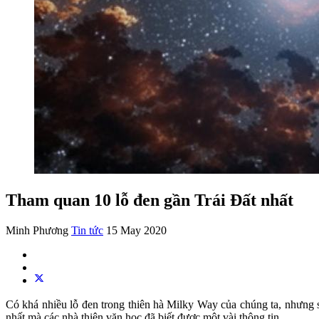
Tham quan 10 lỗ đen gần Trái Đất nhất
Minh Phương
Tin tức
15 May 2020
Có khá nhiều lỗ đen trong thiên hà Milky Way của chúng ta, nhưng s
nhất mà các nhà thiên văn học đã biết được một vài thông tin.