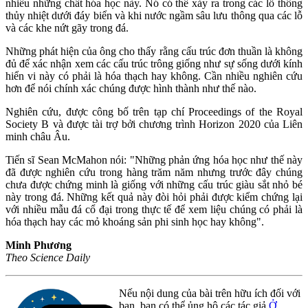
nhiều những chất hóa học này. Nó có thể xảy ra trong các lỗ thông
thủy nhiệt dưới đáy biển và khi nước ngầm sâu lưu thông qua các lỗ
và các khe nứt gãy trong đá.
Những phát hiện của ông cho thấy rằng cấu trúc đơn thuần là không
đủ để xác nhận xem các cấu trúc trông giống như sự sống dưới kính
hiển vi này có phải là hóa thạch hay không. Cần nhiều nghiên cứu
hơn để nói chính xác chúng được hình thành như thế nào.
Nghiên cứu, được công bố trên tạp chí Proceedings of the Royal
Society B và được tài trợ bởi chương trình Horizon 2020 của Liên
minh châu Âu.
Tiến sĩ Sean McMahon nói: "Những phản ứng hóa học như thế này
đã được nghiên cứu trong hàng trăm năm nhưng trước đây chúng
chưa được chứng minh là giống với những cấu trúc giàu sắt nhỏ bé
này trong đá. Những kết quả này đòi hỏi phải được kiểm chứng lại
với nhiều mẫu đá cổ đại trong thực tế để xem liệu chúng có phải là
hóa thạch hay các mỏ khoáng sản phi sinh học hay không".
Minh Phương
Theo Science Daily
Nếu nội dung của bài trên hữu ích đối với
bạn, bạn có thể ủng hộ các tác giả
Ở