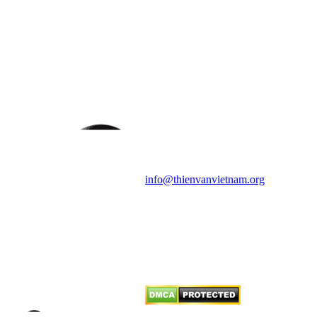
HỘI THIÊN
VĂN VÀ VŨ TRỤ
HỌC VIỆT NAM
Vietnam Astronomy and
Cosmology Association (VACA)
Văn phòng: 90b Khương Đình,
quận Thanh Xuân, Hà Nội
Điện thoại: 091.530.1116; Email:
info@thienvanvietnam.org
Mọi bài viết tại đây thuộc bản
quyền của VACA, vui lòng ghi rõ
tên tác giả và nguồn trích
dẫn
Thienvanvietnam.org
khi quý
vị tái sử dụng bất cứ nội dung nào
từ website này.