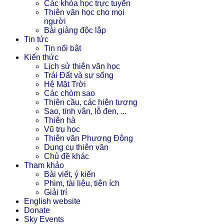
Các khóa học trực tuyến
Thiên văn học cho mọi
người
Bài giảng độc lập
Tin tức
Tin nổi bật
Kiến thức
Lịch sử thiên văn học
Trái Đất và sự sống
Hệ Mặt Trời
Các chòm sao
Thiên cầu, các hiện tượng
Sao, tinh vân, lỗ đen, ...
Thiên hà
Vũ trụ học
Thiên văn Phương Đông
Dụng cụ thiên văn
Chủ đề khác
Tham khảo
Bài viết, ý kiến
Phim, tài liệu, tiện ích
Giải trí
English website
Donate
Sky Events