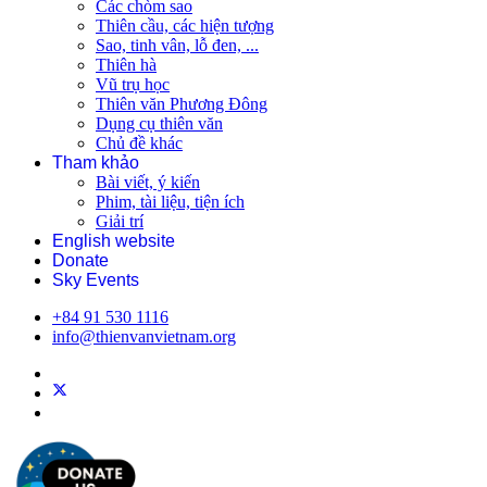
Các chòm sao
Thiên cầu, các hiện tượng
Sao, tinh vân, lỗ đen, ...
Thiên hà
Vũ trụ học
Thiên văn Phương Đông
Dụng cụ thiên văn
Chủ đề khác
Tham khảo
Bài viết, ý kiến
Phim, tài liệu, tiện ích
Giải trí
English website
Donate
Sky Events
+84 91 530 1116
info@thienvanvietnam.org