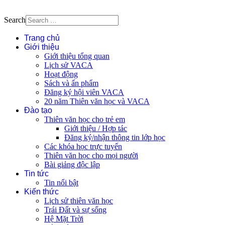
Search
Trang chủ
Giới thiệu
Giới thiệu tổng quan
Lịch sử VACA
Hoạt động
Sách và ấn phẩm
Đăng ký hội viên VACA
20 năm Thiên văn học và VACA
Đào tạo
Thiên văn học cho trẻ em
Giới thiệu / Hợp tác
Đăng ký/nhận thông tin lớp học
Các khóa học trực tuyến
Thiên văn học cho mọi người
Bài giảng độc lập
Tin tức
Tin nổi bật
Kiến thức
Lịch sử thiên văn học
Trái Đất và sự sống
Hệ Mặt Trời