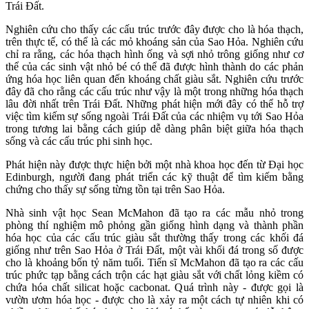
Trái Đất.
Nghiên cứu cho thấy các cấu trúc trước đây được cho là hóa thạch,
trên thực tế, có thể là các mỏ khoáng sản của Sao Hỏa. Nghiên cứu
chỉ ra rằng, các hóa thạch hình ống và sợi nhỏ trông giống như cơ
thể của các sinh vật nhỏ bé có thể đã được hình thành do các phản
ứng hóa học liên quan đến khoáng chất giàu sắt. Nghiên cứu trước
đây đã cho rằng các cấu trúc như vậy là một trong những hóa thạch
lâu đời nhất trên Trái Đất. Những phát hiện mới đây có thể hỗ trợ
việc tìm kiếm sự sống ngoài Trái Đất của các nhiệm vụ tới Sao Hỏa
trong tương lai bằng cách giúp dễ dàng phân biệt giữa hóa thạch
sống và các cấu trúc phi sinh học.
Phát hiện này được thực hiện bởi một nhà khoa học đến từ Đại học
Edinburgh, người đang phát triển các kỹ thuật để tìm kiếm bằng
chứng cho thấy sự sống từng tồn tại trên Sao Hỏa.
Nhà sinh vật học Sean McMahon đã tạo ra các mẫu nhỏ trong
phòng thí nghiệm mô phỏng gần giống hình dạng và thành phần
hóa học của các cấu trúc giàu sắt thường thấy trong các khối đá
giống như trên Sao Hỏa ở Trái Đất, một vài khối đá trong số được
cho là khoảng bốn tỷ năm tuổi. Tiến sĩ McMahon đã tạo ra các cấu
trúc phức tạp bằng cách trộn các hạt giàu sắt với chất lỏng kiềm có
chứa hóa chất silicat hoặc cacbonat. Quá trình này - được gọi là
vườn ươm hóa học - được cho là xảy ra một cách tự nhiên khi có