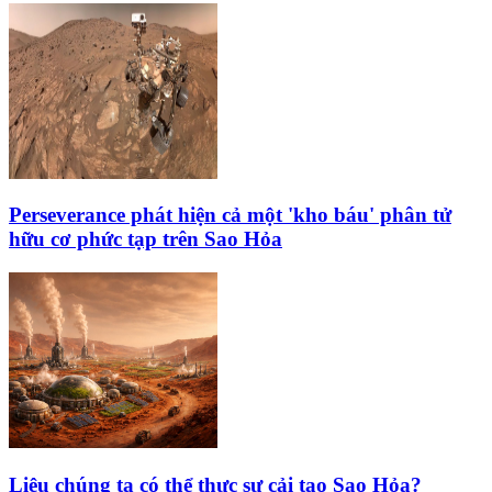
Perseverance phát hiện cả một 'kho báu' phân tử
hữu cơ phức tạp trên Sao Hỏa
Liệu chúng ta có thể thực sự cải tạo Sao Hỏa?