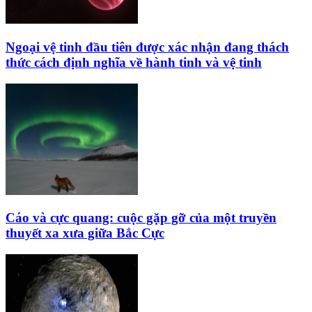
Ngoại vệ tinh đầu tiên được xác nhận đang thách
thức cách định nghĩa về hành tinh và vệ tinh
Cáo và cực quang: cuộc gặp gỡ của một truyền
thuyết xa xưa giữa Bắc Cực