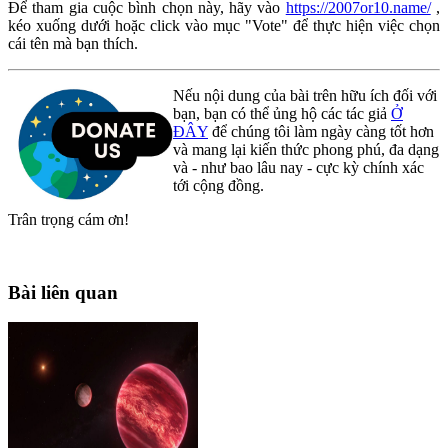
Để tham gia cuộc bình chọn này, hãy vào
https://2007or10.name/
,
kéo xuống dưới hoặc click vào mục "Vote" để thực hiện việc chọn
cái tên mà bạn thích.
Nếu nội dung của bài trên hữu ích đối với
bạn, bạn có thể ủng hộ các tác giả
Ở
ĐÂY
để chúng tôi làm ngày càng tốt hơn
và mang lại kiến thức phong phú, đa dạng
và - như bao lâu nay - cực kỳ chính xác
tới cộng đồng.
Trân trọng cám ơn!
Bài liên quan