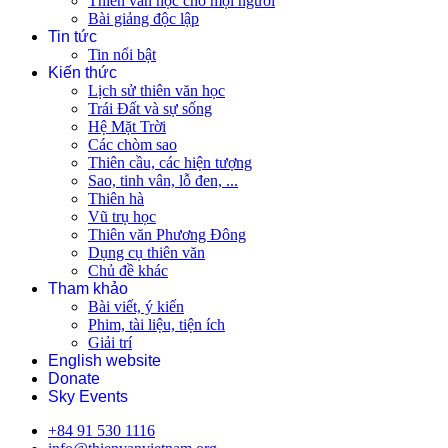
Thiên văn học cho mọi người
Bài giảng độc lập
Tin tức
Tin nổi bật
Kiến thức
Lịch sử thiên văn học
Trái Đất và sự sống
Hệ Mặt Trời
Các chòm sao
Thiên cầu, các hiện tượng
Sao, tinh vân, lỗ đen, ...
Thiên hà
Vũ trụ học
Thiên văn Phương Đông
Dụng cụ thiên văn
Chủ đề khác
Tham khảo
Bài viết, ý kiến
Phim, tài liệu, tiện ích
Giải trí
English website
Donate
Sky Events
+84 91 530 1116