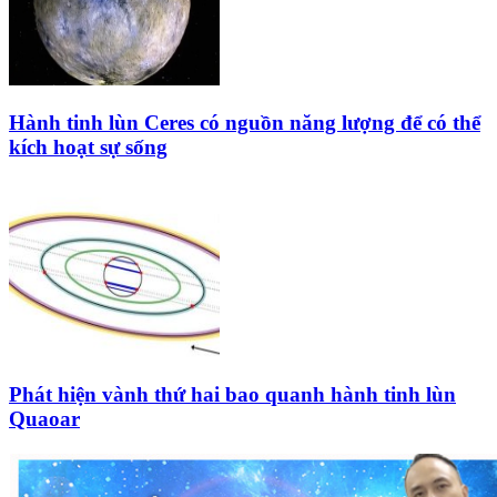
Hành tinh lùn Ceres có nguồn năng lượng để có thể
kích hoạt sự sống
Phát hiện vành thứ hai bao quanh hành tinh lùn
Quaoar