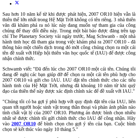
Sau hơn 10 năm kể từ khi được phát hiện, 2007 OR10 hiện vẫn là
thiên thể lớn nhất trong Hệ Mặt Trời không có tên riêng. 3 nhà thiên
văn đã khám phá ra nó lúc này đang muốn sự tham gia của công
chúng để thay đổi điều này. Trong một bài báo được đăng trên tạp
chí The Planetary Society vài ngày trước, Mag Schwanb - một nhà
hành tinh học đã tham gia trong việc khám phá ra 2007 OR10 - đã
thông báo một chiến dịch trong đó mời công chúng chọn ra một cái
tên đề xuất với Hiệp hội thiên văn học quốc tế (IAU) để được công
nhận chính thức.
Schwamb viết: "Đã đến lúc cho 2007 OR10 một cái tên. Chúng tôi
đang đề nghị các bạn giúp đỡ để chọn ra một cái tên phù hợp cho
2007 OR10 và gửi cho IAU. IAU đặt tên chính thức cho các tiểu
hành tinh của Hệ Mặt Trời, nhưng đã khoảng 10 năm từ khi quỹ
đạo của thiên thể này được xác định chính xác để đề xuất với IAU."
"Chúng tôi có ba gợi ý phù hợp với quy định đặt tên của IAU, liên
quan tới người hoặc sinh vật trong thần thoại và phản ánh phần nào
tính chất vật lý của 2007 OR10. Phương án được bình chọn nhiều
nhất sẽ được chính tôi gửi chính thức cho IAU để công nhận. Hãy
vào
2007 OR10
để bình chọn cho gợi ý tên của bạn. Cuộc bình
chọn sẽ kết thúc vào ngày 10 tháng 5."