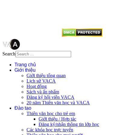
tên tác giả và nguồn trích
dẫn
Thienvanvietnam.org
khi quý
vị tái sử dụng bất cứ nội dung nào
từ website này.
Search
Trang chủ
Giới thiệu
Giới thiệu tổng quan
Lịch sử VACA
Hoạt động
Sách và ấn phẩm
Đăng ký hội viên VACA
20 năm Thiên văn học và VACA
Đào tạo
Thiên văn học cho trẻ em
Giới thiệu / Hợp tác
Đăng ký/nhận thông tin lớp học
Các khóa học trực tuyến