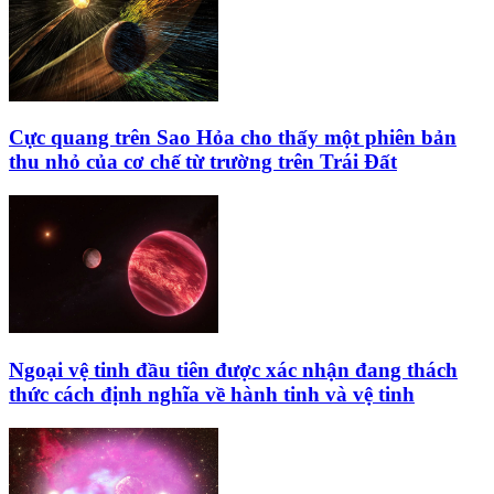
Cực quang trên Sao Hỏa cho thấy một phiên bản
thu nhỏ của cơ chế từ trường trên Trái Đất
Ngoại vệ tinh đầu tiên được xác nhận đang thách
thức cách định nghĩa về hành tinh và vệ tinh