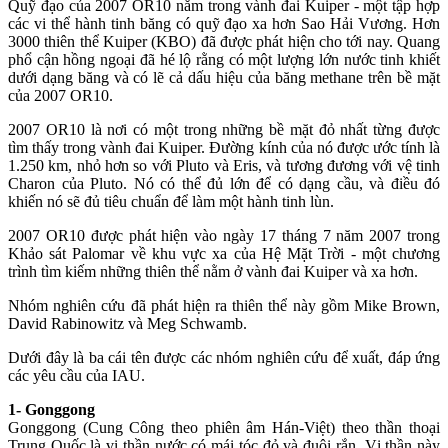
Quỹ đạo của 2007 OR10 nằm trong vành đai Kuiper - một tập hợp
các vi thể hành tinh băng có quỹ đạo xa hơn Sao Hải Vương. Hơn
3000 thiên thể Kuiper (KBO) đã được phát hiện cho tới nay. Quang
phổ cận hồng ngoại đã hé lộ rằng có một lượng lớn nước tinh khiết
dưới dạng băng và có lẽ cả dấu hiệu của băng methane trên bề mặt
của 2007 OR10.
2007 OR10 là nơi có một trong những bề mặt đỏ nhất từng được
tìm thấy trong vành đai Kuiper. Đường kính của nó được ước tính là
1.250 km, nhỏ hơn so với Pluto và Eris, và tương đương với vệ tinh
Charon của Pluto. Nó có thể đủ lớn để có dạng cầu, và điều đó
khiến nó sẽ đủ tiêu chuẩn để làm một hành tinh lùn.
2007 OR10 được phát hiện vào ngày 17 tháng 7 năm 2007 trong
Khảo sát Palomar về khu vực xa của Hệ Mặt Trời - một chương
trình tìm kiếm những thiên thể nằm ở vành đai Kuiper và xa hơn.
Nhóm nghiên cứu đã phát hiện ra thiên thể này gồm Mike Brown,
David Rabinowitz và Meg Schwamb.
Dưới đây là ba cái tên được các nhóm nghiên cứu để xuất, đáp ứng
các yêu cầu của IAU.
1- Gonggong
Gonggong (Cung Công theo phiên âm Hán-Việt) theo thần thoại
Trung Quốc là vị thần nước có mái tóc đỏ và đuôi rắn. Vị thần này