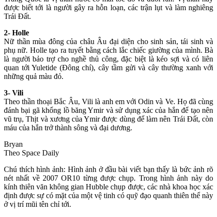
được biết tới là người gây ra hỗn loạn, các trận lụt và làm nghiêng
Trái Đất.
2- Holle
Nữ thần mùa đông của châu Âu đại diện cho sinh sản, tái sinh và
phụ nữ. Holle tạo ra tuyết bằng cách lắc chiếc giường của mình. Bà
là người bảo trợ cho nghề thủ công, đặc biệt là kéo sợi và có liên
quan tới Yuletide (Đông chí), cây tầm gửi và cây thường xanh với
những quả màu đỏ.
3- Vili
Theo thần thoại Bắc Âu, Vili là anh em với Odin và Ve. Họ đã cùng
đánh bại gã khổng lồ băng Ymir và sử dụng xác của hắn để tạo nên
vũ trụ, Thịt và xương của Ymir được dùng để làm nên Trái Đất, còn
máu của hắn trở thành sông và đại dương.
Bryan
Theo Space Daily
Chú thích hình ảnh: Hình ảnh ở đầu bài viết bạn thấy là bức ảnh rõ
nét nhất về 2007 OR10 từng được chụp. Trong hình ảnh này do
kính thiên văn không gian Hubble chụp được, các nhà khoa học xác
định được sự có mặt của một vệ tinh có quỹ đạo quanh thiên thể này
ở vị trí mũi tên chỉ tới.