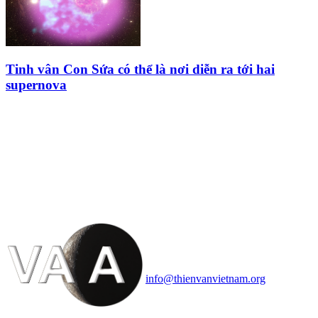
Tinh vân Con Sứa có thể là nơi diễn ra tới hai
supernova
HỘI THIÊN
VĂN VÀ VŨ TRỤ
HỌC VIỆT NAM
Vietnam Astronomy and
Cosmology Association (VACA)
Văn phòng: 90b Khương Đình,
quận Thanh Xuân, Hà Nội
Điện thoại: 091.530.1116; Email:
info@thienvanvietnam.org
Mọi bài viết tại đây thuộc bản
quyền của VACA, vui lòng ghi rõ