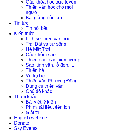
Các khóa học trực tuyến
Thiên văn học cho mọi
người
Bài giảng độc lập
Tin tức
Tin nổi bật
Kiến thức
Lịch sử thiên văn học
Trái Đất và sự sống
Hệ Mặt Trời
Các chòm sao
Thiên cầu, các hiện tượng
Sao, tinh vân, lỗ đen, ...
Thiên hà
Vũ trụ học
Thiên văn Phương Đông
Dụng cụ thiên văn
Chủ đề khác
Tham khảo
Bài viết, ý kiến
Phim, tài liệu, tiện ích
Giải trí
English website
Donate
Sky Events