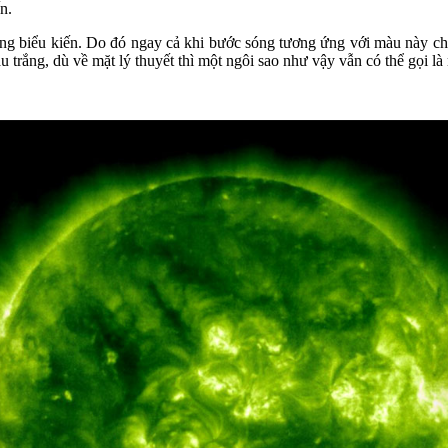
n.
ng biểu kiến. Do đó ngay cả khi bước sóng tương ứng với màu này chiế
u trắng, dù về mặt lý thuyết thì một ngôi sao như vậy vẫn có thể gọi là