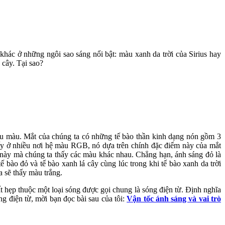
hác ở những ngôi sao sáng nổi bật: màu xanh da trời của Sirius hay
 cây. Tại sao?
iệu màu. Mắt của chúng ta có những tế bào thần kinh dạng nón gồm 3
thấy ở nhiều nơi hệ màu RGB, nó dựa trên chính đặc điểm này của mắt
ào này mà chúng ta thấy các màu khác nhau. Chẳng hạn, ánh sáng đỏ là
bào đỏ và tế bào xanh lá cây cùng lúc trong khi tế bào xanh da trời
a sẽ thấy màu trắng.
t hẹp thuộc một loại sóng được gọi chung là sóng điện từ. Định nghĩa
g điện từ, mời bạn đọc bài sau của tôi:
Vận tốc ánh sáng và vai trò