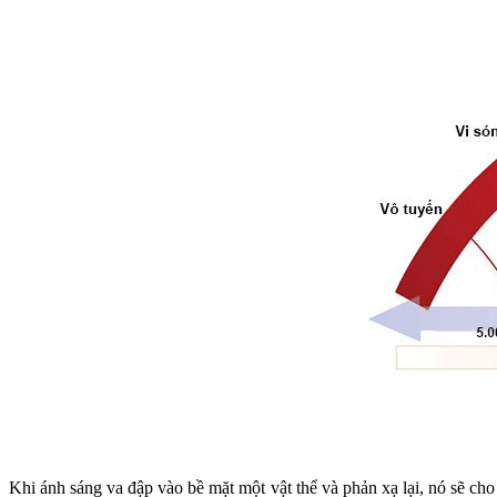
Khi ánh sáng va đập vào bề mặt một vật thể và phản xạ lại, nó sẽ cho