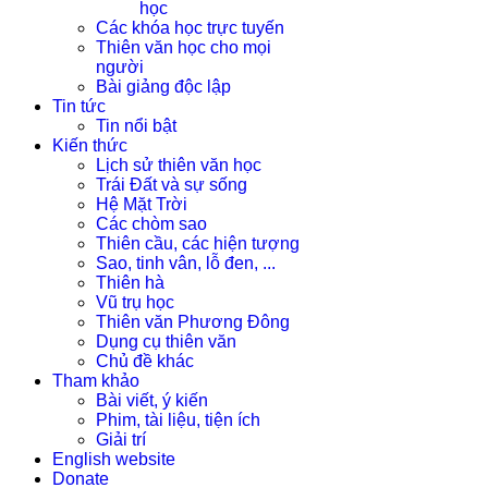
học
Các khóa học trực tuyến
Thiên văn học cho mọi
người
Bài giảng độc lập
Tin tức
Tin nổi bật
Kiến thức
Lịch sử thiên văn học
Trái Đất và sự sống
Hệ Mặt Trời
Các chòm sao
Thiên cầu, các hiện tượng
Sao, tinh vân, lỗ đen, ...
Thiên hà
Vũ trụ học
Thiên văn Phương Đông
Dụng cụ thiên văn
Chủ đề khác
Tham khảo
Bài viết, ý kiến
Phim, tài liệu, tiện ích
Giải trí
English website
Donate