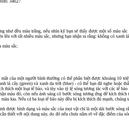
Hits: 34627
g như đều màu trắng, nếu nhìn kỹ bạn sẽ thấy được một số màu sắc k
n lên với rất nhiều màu sắc, nhưng bạn nhận ra rằng: không có xanh lá
ủa màu sắc.
à mắt của một người bình thường có thể phân biệt được khoảng 10 tr
anh lá cây (green) và xanh da trời (blue) - có thể bạn đã nghe hoặc 
ch thích một loại tế bào, và tùy vào tỷ lệ sóng tương tác với các tế b
hận màu đỏ, còn nếu ánh sáng có bước sóng tương ứng để kích thích tế 
 màu kia. Nếu cả ba loại tế bào này đều bị kích thích đủ mạnh, chúng t
hình được hình dạng và màu sắc của mọi vật chỉ là một dải bước sóng rấ
cần thiết với nội dung này, do đó nếu chưa nắm rõ về đặc điểm của són