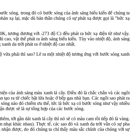
 bước sóng, trong đó có bước sóng của ánh sáng biểu kiến để chúng ta
 phản xạ lại, mặc dù bản thân chúng có sự phát xạ được gọi là "bức xạ
 (0K, tương đương với -273 độ C) đều phát ra bức xạ điện từ như vậy.
ủ cao, vật thể phát ra ánh sáng biểu kiến. Tùy vào nhiệt độ, ánh sáng
anh da trời phát ra ở nhiệt độ cao nhất.
 độ vừa phải thì sao? Lẽ ra một nhiệt độ tương ứng với bước sóng xanh
 hiện của ánh sáng màu xanh lá cây. Điều đó là chắc chắn và các ngôi
tạo ra từ chiếc bật lửa hoặc ở bếp gas nhà bạn. Các ngôi sao phát ra
 sóng nào đó chiếm ưu thế, tức là bức xạ có bước sóng như vậy nhiều
n được sẽ là sự tổng hợp của các bước sóng.
êm, tới gần dải xanh lá cây thì nó sẽ có màu cam rồi tiếp đó là vàng.
m nhạt khác nhau). Thực tế, các sao đỏ và xanh da trời vẫn có sự pha
 nhận được, do đó chúng ta chỉ thấy màu sắc chính của chúng với sự