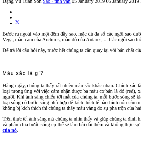
Đặng Vũ Tuấn Sơn
Sao - tinh vân
05 January 2019
05 January 2019
Bước ra ngoài vào một đêm đầy sao, mặc dù đa số các ngôi sao dườn
Vega, màu cam của Arcturus, màu đỏ của Antares, ... Các ngôi sao hiệ
Để trả lời câu hỏi này, trước hết chúng ta cần quay lại với bản chất c
Màu sắc là gì?
Hàng ngày, chúng ta thấy rất nhiều màu sắc khác nhau. Chính xác l
loại tương ứng với việc cảm nhận được ba màu cơ bản là đỏ (red), x
người. Khi ánh sáng chiếu tới mắt của chúng ta, mỗi bước sóng sẽ kí
loại sóng có bước sóng phù hợp để kích thích tế bào hình nón cảm n
không bị kích thích thì chúng ta thấy màu vàng do sự pha trộn của hai
Trên thực tế, ánh sáng mà chúng ta nhìn thấy và giúp chúng ta định 
và phân chia bước sóng cụ thể sẽ làm bài dài thêm và không thực sự 
của nó
.