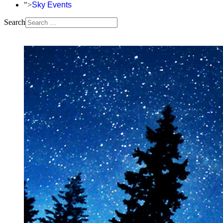
">
Sky Events
Search