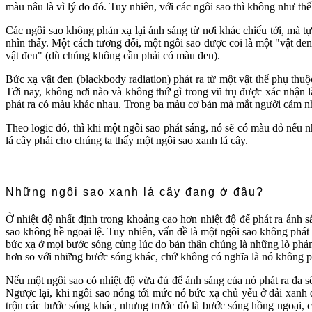
màu nâu là vì lý do đó. Tuy nhiên, với các ngôi sao thì không như thế
Các ngôi sao không phản xạ lại ánh sáng từ nơi khác chiếu tới, mà t
nhìn thấy. Một cách tương đối, một ngôi sao được coi là một "vật đen
vật đen" (dù chúng không cần phải có màu đen).
Bức xạ vật đen (blackbody radiation) phát ra từ một vật thể phụ thu
Tới nay, không nơi nào và không thứ gì trong vũ trụ được xác nhận là
phát ra có màu khác nhau. Trong ba màu cơ bản mà mắt người cảm nhận 
Theo logic đó, thì khi một ngôi sao phát sáng, nó sẽ có màu đỏ nếu n
lá cây phải cho chúng ta thấy một ngôi sao xanh lá cây.
Những ngôi sao xanh lá cây đang ở đâu?
Ở nhiệt độ nhất định trong khoảng cao hơn nhiệt độ để phát ra ánh s
sao không hề ngoại lệ. Tuy nhiên, vấn đề là một ngôi sao không phát
bức xạ ở mọi bước sóng cùng lúc do bản thân chúng là những lò phản
hơn so với những bước sóng khác, chứ không có nghĩa là nó không p
Nếu một ngôi sao có nhiệt độ vừa đủ để ánh sáng của nó phát ra đa số
Ngược lại, khi ngôi sao nóng tới mức nó bức xạ chủ yếu ở dải xanh d
trộn các bước sóng khác, nhưng trước đỏ là bước sóng hồng ngoại, 