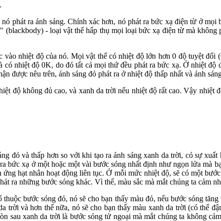
.
ự nó phát ra ánh sáng. Chính xác hơn, nó phát ra bức xạ điện từ ở mọi
" (blackbody) - loại vật thể hấp thụ mọi loại bức xạ điện từ mà không
ộc vào nhiệt độ của nó. Mọi vật thể có nhiệt độ lớn hơn 0 độ tuyệt đối
 có nhiệt độ 0K, do đó tất cả mọi thứ đều phát ra bức xạ. Ở nhiệt độ đ
được nêu trên, ánh sáng đỏ phát ra ở nhiệt độ thấp nhất và ánh sáng x
hiệt độ không đủ cao, và xanh da trời nếu nhiệt độ rất cao. Vậy nhiệt
áng đỏ và thấp hơn so với khi tạo ra ánh sáng xanh da trời, có sự xuất
 ra bức xạ ở một hoặc một vài bước sóng nhất định như ngọn lửa mà bạn 
 ứng hạt nhân hoạt động liên tục. Ở mỗi mức nhiệt độ, sẽ có một bước
hát ra những bước sóng khác. Vì thế, màu sắc mà mắt chúng ta cảm nhậ
 thuộc bước sóng đỏ, nó sẽ cho bạn thấy màu đỏ, nếu bước sóng tăng th
a trời và hơn thế nữa, nó sẽ cho bạn thấy màu xanh da trời (có thể đậ
còn sau xanh da trời là bước sóng tử ngoại mà mắt chúng ta không cảm