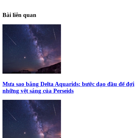
Bài liên quan
Mưa sao băng Delta Aquarids: bước dạo đầu để đợi
những vệt sáng của Perseids