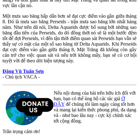
vực lân cận nó.
Một mưa sao băng hấp dẫn hơn sẽ đạt cực điểm vào gần giữa tháng
8. Đó là mưa sao băng Perseids - trận mưa sao băng lớn nhất hàng
năm. Như trên đã nói, Delta Aquarids được bổ sung bởi những sao
băng đầu tiên của Perseids, do đó đồng thời nó sẽ là một bước đệm
tốt để đợi Perseids, vì đến tận thời điểm quan sát Perseids bạn vẫn sẽ
thấy sự có mặt của một số sao băng từ Delta Aquarids. Khi Perseids
đạt cực điểm vào gần giữa tháng 8, Mặt Trăng đã không còn gây
cản trở cho việc quan sát và nếu trời không mây, bạn sẽ có cơ hội
tuyệt vời để theo dõi hiện tượng này.
Đặng Vũ Tuấn Sơn
- Chủ tịch VACA -
Nếu nội dung của bài trên hữu ích đối với
bạn, bạn có thể ủng hộ các tác giả
Ở
ĐÂY
để chúng tôi làm ngày càng tốt hơn
và mang lại kiến thức phong phú, đa dạng
và - như bao lâu nay - cực kỳ chính xác
tới cộng đồng.
Trân trọng cám ơn!