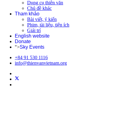
Dụng cụ thiên văn
Chủ đề khác
Tham khảo
Bài viết, ý kiến
Phim, tài liệu, tiện ích
Giải trí
English website
Donate
">
Sky Events
+84 91 530 1116
info@thienvanvietnam.org