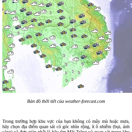
Bản đồ thời tiết của weather-forecast.com
Trong trường hợp khu vực của bạn không có mây mù hoặc mưa,
hãy chọn địa điểm quan sát có góc nhìn rộng, ít ô nhiễm (bụi, ánh
sáng) và đơn giản nhất là hãy tìm Mặt Trăng và quan sát trong khu