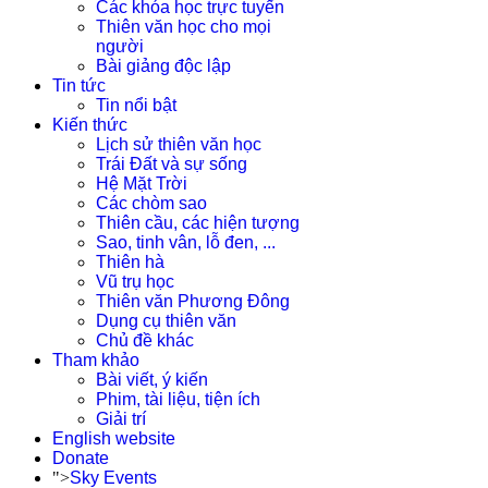
Các khóa học trực tuyến
Thiên văn học cho mọi
người
Bài giảng độc lập
Tin tức
Tin nổi bật
Kiến thức
Lịch sử thiên văn học
Trái Đất và sự sống
Hệ Mặt Trời
Các chòm sao
Thiên cầu, các hiện tượng
Sao, tinh vân, lỗ đen, ...
Thiên hà
Vũ trụ học
Thiên văn Phương Đông
Dụng cụ thiên văn
Chủ đề khác
Tham khảo
Bài viết, ý kiến
Phim, tài liệu, tiện ích
Giải trí
English website
Donate
">
Sky Events