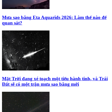
Mưa sao băng Eta Aquarids 2026: Làm thế nào để
quan sát?
Mặt Trời đang xé toạch một tiểu hành tinh, và Trái
Đất sẽ có một trận mưa sao băng mới