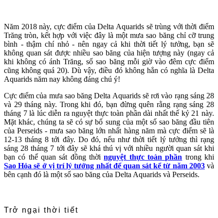
Năm 2018 này, cực điểm của Delta Aquarids sẽ trùng với thời điểm
Trăng tròn, kết hợp với việc đây là một mưa sao băng chỉ cỡ trung
bình - thậm chí nhỏ - nên ngay cả khi thời tiết lý tưởng, bạn sẽ
không quan sát được nhiều sao băng của hiện tượng này (ngay cả
khi không có ánh Trăng, số sao băng mỗi giờ vào đêm cực điểm
cũng không quá 20). Dù vậy, điều đó không hẳn có nghĩa là Delta
Aquarids năm nay không đáng chú ý!
Cực điểm của mưa sao băng Delta Aquarids sẽ rơi vào rạng sáng 28
và 29 tháng này. Trong khi đó, bạn đừng quên rằng rạng sáng 28
tháng 7 là lúc diễn ra nguyệt thực toàn phần dài nhất thế kỷ 21 này.
Mặt khác, chúng ta sẽ có sự bổ sung của một số sao băng đầu tiên
của Perseids - mưa sao băng lớn nhất hàng năm mà cực điểm sẽ là
12-13 tháng 8 tới đây. Do đó, nếu như thời tiết lý tưởng thì rạng
sáng 28 tháng 7 tới đây sẽ khá thú vị với nhiều người quan sát khi
bạn có thể quan sát đồng thời
nguyệt thực toàn phần
trong khi
Sao Hỏa sẽ ở vị trí lý tưởng nhất để quan sát kể từ năm 2003
và
bên cạnh đó là một số sao băng của Delta Aquarids và Perseids.
Trở ngại thời tiết