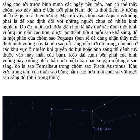
sáng cho tới trước bình minh các ngày nêu trên, bạn có thể thấy
chòm sao này nằm ở bầu trời phía Nam, đó là thời điểm lý tưởng
nhất để quan sát hiện tượng. Mặc dù vậy, chòm sao Aquarius không
phải là dễ xác định đối với những người chưa có nhiều kinh
nghiệm. Do đó, một cách đơn giản hơn là hãy thử xác định một hình
vuông lớn nằm cao hơn, được tạo thành bởi 4 ngôi sao khá sáng, đó
là một phần của chòm sao Pegasus (bạn sẽ dễ dàng nhận thấy một
đỉnh hình vuông này là bốn sao rất sáng nếu trời đủ trong, còn nếu ở
các khu vực ô nhiễm khí quyển do bụi hoặc ánh sáng thì đành tuỳ
thuộc vào may mắn của bạn). Kéo dài cạnh bên phải của hình
vuông này xuống phía thấp hơn một đoạn bạn sẽ gặp một ngôi sao
sáng, đó là sao Fomalhaut trong chòm sao Piscis Austrinus. Khu
vực trung tâm của mưa sao băng nằm cao hơn một chút so với ngôi
sao sáng đó (như trong hình).