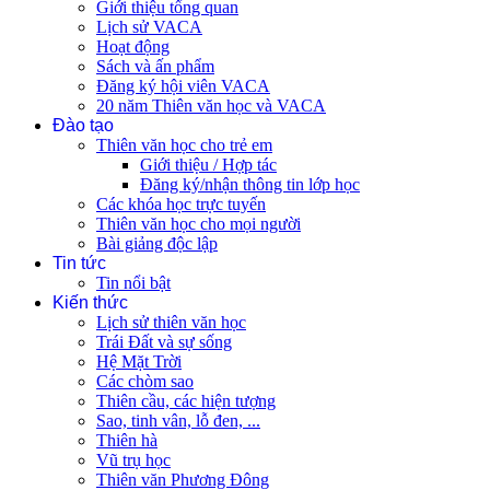
Giới thiệu tổng quan
Lịch sử VACA
Hoạt động
Sách và ấn phẩm
Đăng ký hội viên VACA
20 năm Thiên văn học và VACA
Đào tạo
Thiên văn học cho trẻ em
Giới thiệu / Hợp tác
Đăng ký/nhận thông tin lớp học
Các khóa học trực tuyến
Thiên văn học cho mọi người
Bài giảng độc lập
Tin tức
Tin nổi bật
Kiến thức
Lịch sử thiên văn học
Trái Đất và sự sống
Hệ Mặt Trời
Các chòm sao
Thiên cầu, các hiện tượng
Sao, tinh vân, lỗ đen, ...
Thiên hà
Vũ trụ học
Thiên văn Phương Đông