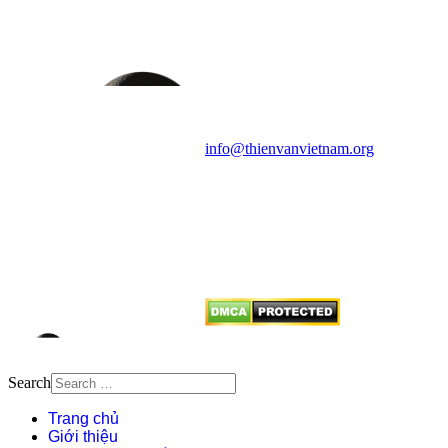
HỌC VIỆT NAM
Vietnam Astronomy and
Cosmology Association (VACA)
Văn phòng: 90b Khương Đình,
quận Thanh Xuân, Hà Nội
Điện thoại: 091.530.1116; Email:
info@thienvanvietnam.org
Mọi bài viết tại đây thuộc bản
quyền của VACA, vui lòng ghi rõ
tên tác giả và nguồn trích
dẫn
Thienvanvietnam.org
khi quý
vị tái sử dụng bất cứ nội dung nào
từ website này.
Search
Trang chủ
Giới thiệu