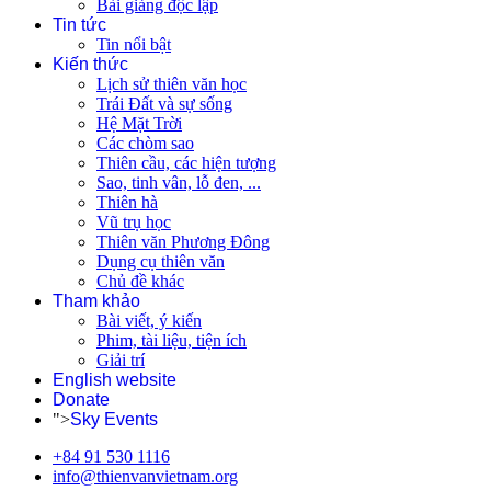
Bài giảng độc lập
Tin tức
Tin nổi bật
Kiến thức
Lịch sử thiên văn học
Trái Đất và sự sống
Hệ Mặt Trời
Các chòm sao
Thiên cầu, các hiện tượng
Sao, tinh vân, lỗ đen, ...
Thiên hà
Vũ trụ học
Thiên văn Phương Đông
Dụng cụ thiên văn
Chủ đề khác
Tham khảo
Bài viết, ý kiến
Phim, tài liệu, tiện ích
Giải trí
English website
Donate
">
Sky Events
+84 91 530 1116
info@thienvanvietnam.org