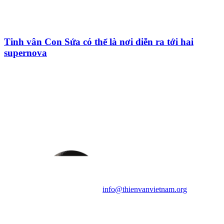
Tinh vân Con Sứa có thể là nơi diễn ra tới hai
supernova
HỘI THIÊN
VĂN VÀ VŨ TRỤ
HỌC VIỆT NAM
Vietnam Astronomy and
Cosmology Association (VACA)
Văn phòng: 90b Khương Đình,
quận Thanh Xuân, Hà Nội
Điện thoại: 091.530.1116; Email:
info@thienvanvietnam.org
Mọi bài viết tại đây thuộc bản
quyền của VACA, vui lòng ghi rõ