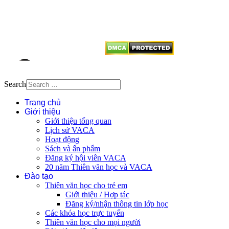
tên tác giả và nguồn trích
dẫn
Thienvanvietnam.org
khi quý
vị tái sử dụng bất cứ nội dung nào
từ website này.
Search
Trang chủ
Giới thiệu
Giới thiệu tổng quan
Lịch sử VACA
Hoạt động
Sách và ấn phẩm
Đăng ký hội viên VACA
20 năm Thiên văn học và VACA
Đào tạo
Thiên văn học cho trẻ em
Giới thiệu / Hợp tác
Đăng ký/nhận thông tin lớp học
Các khóa học trực tuyến
Thiên văn học cho mọi người