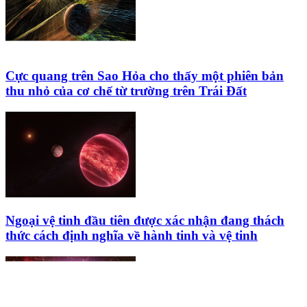
Cực quang trên Sao Hỏa cho thấy một phiên bản
thu nhỏ của cơ chế từ trường trên Trái Đất
Ngoại vệ tinh đầu tiên được xác nhận đang thách
thức cách định nghĩa về hành tinh và vệ tinh