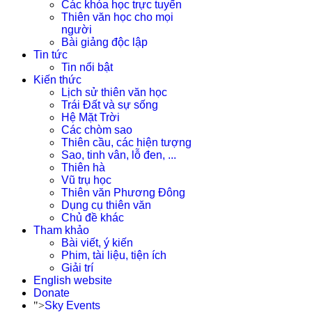
Các khóa học trực tuyến
Thiên văn học cho mọi
người
Bài giảng độc lập
Tin tức
Tin nổi bật
Kiến thức
Lịch sử thiên văn học
Trái Đất và sự sống
Hệ Mặt Trời
Các chòm sao
Thiên cầu, các hiện tượng
Sao, tinh vân, lỗ đen, ...
Thiên hà
Vũ trụ học
Thiên văn Phương Đông
Dụng cụ thiên văn
Chủ đề khác
Tham khảo
Bài viết, ý kiến
Phim, tài liệu, tiện ích
Giải trí
English website
Donate
">
Sky Events