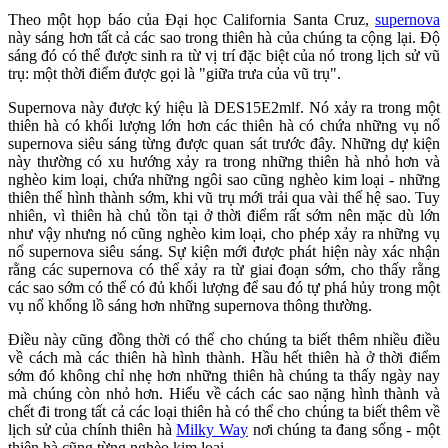
Theo một họp báo của Đại học California Santa Cruz,
supernova
này sáng hơn tất cả các sao trong thiên hà của chúng ta cộng lại. Độ
sáng đó có thể được sinh ra từ vị trí đặc biệt của nó trong lịch sử vũ
trụ: một thời điểm được gọi là "giữa trưa của vũ trụ".
Supernova này được ký hiệu là DES15E2mlf. Nó xảy ra trong một
thiên hà có khối lượng lớn hơn các thiên hà có chứa những vụ nổ
supernova siêu sáng từng được quan sát trước đây. Những dự kiện
này thường có xu hướng xảy ra trong những thiên hà nhỏ hơn và
nghèo kim loại, chứa những ngôi sao cũng nghèo kim loại - những
thiên thể hình thành sớm, khi vũ trụ mới trải qua vài thế hệ sao. Tuy
nhiên, vì thiên hà chủ tồn tại ở thời điểm rất sớm nên mặc dù lớn
như vậy nhưng nó cũng nghèo kim loại, cho phép xảy ra những vụ
nổ supernova siêu sáng. Sự kiện mới được phát hiện này xác nhận
rằng các supernova có thể xảy ra từ giai đoạn sớm, cho thấy rằng
các sao sớm có thể có đủ khối lượng để sau đó tự phá hủy trong một
vụ nổ khổng lồ sáng hơn những supernova thông thường.
Điều này cũng đồng thời có thể cho chúng ta biết thêm nhiều điều
về cách mà các thiên hà hình thành. Hầu hết thiên hà ở thời điểm
sớm đó không chỉ nhẹ hơn những thiên hà chúng ta thấy ngày nay
mà chúng còn nhỏ hơn. Hiểu về cách các sao nặng hình thành và
chết đi trong tất cả các loại thiên hà có thể cho chúng ta biết thêm về
lịch sử của chính thiên hà
Milky Way
nơi chúng ta đang sống - một
thiên hà cũng từng nghèo kim loại.