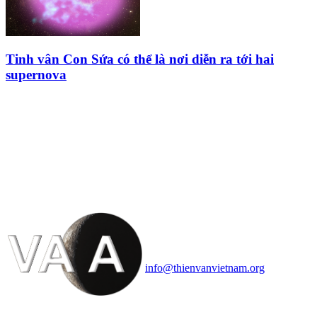
Tinh vân Con Sứa có thể là nơi diễn ra tới hai
supernova
HỘI THIÊN
VĂN VÀ VŨ TRỤ
HỌC VIỆT NAM
Vietnam Astronomy and
Cosmology Association (VACA)
Văn phòng: 90b Khương Đình,
quận Thanh Xuân, Hà Nội
Điện thoại: 091.530.1116; Email:
info@thienvanvietnam.org
Mọi bài viết tại đây thuộc bản
quyền của VACA, vui lòng ghi rõ