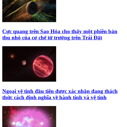
Cực quang trên Sao Hỏa cho thấy một phiên bản
thu nhỏ của cơ chế từ trường trên Trái Đất
Ngoại vệ tinh đầu tiên được xác nhận đang thách
thức cách định nghĩa về hành tinh và vệ tinh