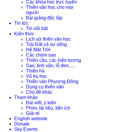
Các khóa học trực tuyến
Thiên văn học cho mọi
người
Bài giảng độc lập
Tin tức
Tin nổi bật
Kiến thức
Lịch sử thiên văn học
Trái Đất và sự sống
Hệ Mặt Trời
Các chòm sao
Thiên cầu, các hiện tượng
Sao, tinh vân, lỗ đen, ...
Thiên hà
Vũ trụ học
Thiên văn Phương Đông
Dụng cụ thiên văn
Chủ đề khác
Tham khảo
Bài viết, ý kiến
Phim, tài liệu, tiện ích
Giải trí
English website
Donate
Sky Events