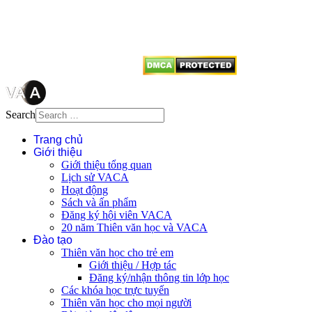
tên tác giả và nguồn trích
dẫn
Thienvanvietnam.org
khi quý
vị tái sử dụng bất cứ nội dung nào
từ website này.
Search
Trang chủ
Giới thiệu
Giới thiệu tổng quan
Lịch sử VACA
Hoạt động
Sách và ấn phẩm
Đăng ký hội viên VACA
20 năm Thiên văn học và VACA
Đào tạo
Thiên văn học cho trẻ em
Giới thiệu / Hợp tác
Đăng ký/nhận thông tin lớp học
Các khóa học trực tuyến
Thiên văn học cho mọi người