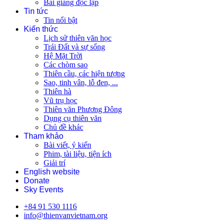
Bài giảng độc lập
Tin tức
Tin nổi bật
Kiến thức
Lịch sử thiên văn học
Trái Đất và sự sống
Hệ Mặt Trời
Các chòm sao
Thiên cầu, các hiện tượng
Sao, tinh vân, lỗ đen, ...
Thiên hà
Vũ trụ học
Thiên văn Phương Đông
Dụng cụ thiên văn
Chủ đề khác
Tham khảo
Bài viết, ý kiến
Phim, tài liệu, tiện ích
Giải trí
English website
Donate
Sky Events
+84 91 530 1116
info@thienvanvietnam.org