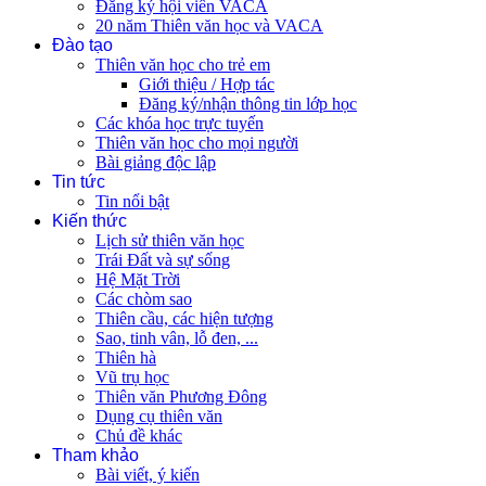
Đăng ký hội viên VACA
20 năm Thiên văn học và VACA
Đào tạo
Thiên văn học cho trẻ em
Giới thiệu / Hợp tác
Đăng ký/nhận thông tin lớp học
Các khóa học trực tuyến
Thiên văn học cho mọi người
Bài giảng độc lập
Tin tức
Tin nổi bật
Kiến thức
Lịch sử thiên văn học
Trái Đất và sự sống
Hệ Mặt Trời
Các chòm sao
Thiên cầu, các hiện tượng
Sao, tinh vân, lỗ đen, ...
Thiên hà
Vũ trụ học
Thiên văn Phương Đông
Dụng cụ thiên văn
Chủ đề khác
Tham khảo
Bài viết, ý kiến