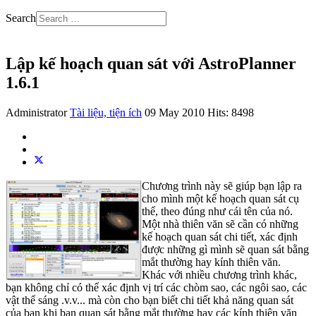
Search
Lập kế hoạch quan sát với AstroPlanner
1.6.1
Administrator
Tài liệu, tiện ích
09 May 2010
Hits: 8498
Chương trình này sẽ giúp bạn lập ra
cho mình một kế hoạch quan sát cụ
thể, theo đúng như cái tên của nó.
Một nhà thiên văn sẽ cần có những
kế hoạch quan sát chi tiết, xác định
được những gì mình sẽ quan sát bằng
mắt thường hay kính thiên văn.
Khác với nhiều chương trình khác,
bạn không chỉ có thể xác định vị trí các chòm sao, các ngôi sao, các
vật thể sáng .v.v... mà còn cho bạn biết chi tiết khả năng quan sát
của bạn khi bạn quan sát bằng mắt thường hay các kính thiên văn