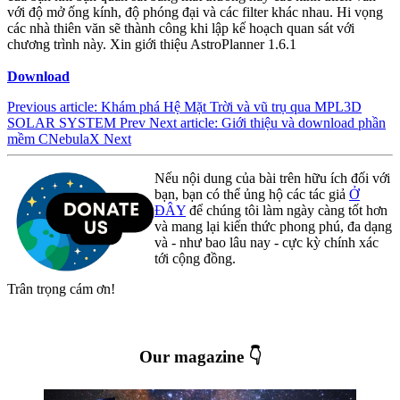
với độ mở ống kính, độ phóng đại và các filter khác nhau. Hi vọng
các nhà thiên văn sẽ thành công khi lập kế hoạch quan sát với
chương trình này. Xin giới thiệu AstroPlanner 1.6.1
Download
Previous article: Khám phá Hệ Mặt Trời và vũ trụ qua MPL3D
SOLAR SYSTEM
Prev
Next article: Giới thiệu và download phần
mềm CNebulaX
Next
Nếu nội dung của bài trên hữu ích đối với
bạn, bạn có thể ủng hộ các tác giả
Ở
ĐÂY
để chúng tôi làm ngày càng tốt hơn
và mang lại kiến thức phong phú, đa dạng
và - như bao lâu nay - cực kỳ chính xác
tới cộng đồng.
Trân trọng cám ơn!
Our magazine 👇