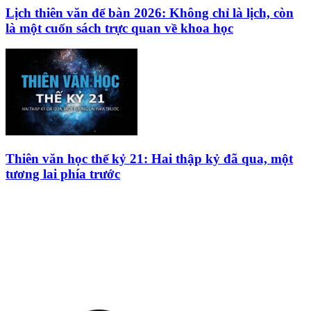
Lịch thiên văn để bàn 2026: Không chỉ là lịch, còn
là một cuốn sách trực quan về khoa học
Thiên văn học thế kỷ 21: Hai thập kỷ đã qua, một
tương lai phía trước
HỘI THIÊN
VĂN VÀ VŨ TRỤ
HỌC VIỆT NAM
Vietnam Astronomy and