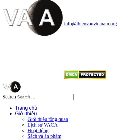
Cosmology Association (VACA)
Văn phòng: 90b Khương Đình,
quận Thanh Xuân, Hà Nội
Điện thoại: 091.530.1116; Email:
info@thienvanvietnam.org
Mọi bài viết tại đây thuộc bản
quyền của VACA, vui lòng ghi rõ
tên tác giả và nguồn trích
dẫn
Thienvanvietnam.org
khi quý
vị tái sử dụng bất cứ nội dung nào
từ website này.
Search
Trang chủ
Giới thiệu
Giới thiệu tổng quan
Lịch sử VACA
Hoạt động
Sách và ấn phẩm