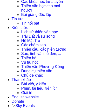
Các khóa học trực tuyến
Thiên văn học cho mọi
người
Bài giảng độc lập
Tin tức
Tin nổi bật
Kiến thức
Lịch sử thiên văn học
Trái Đất và sự sống
Hệ Mặt Trời
Các chòm sao
Thiên cầu, các hiện tượng
Sao, tinh vân, lỗ đen, ...
Thiên hà
Vũ trụ học
Thiên văn Phương Đông
Dụng cụ thiên văn
Chủ đề khác
Tham khảo
Bài viết, ý kiến
Phim, tài liệu, tiện ích
Giải trí
English website
Donate
">
Sky Events