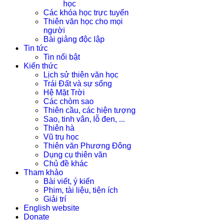
học
Các khóa học trực tuyến
Thiên văn học cho mọi
người
Bài giảng độc lập
Tin tức
Tin nổi bật
Kiến thức
Lịch sử thiên văn học
Trái Đất và sự sống
Hệ Mặt Trời
Các chòm sao
Thiên cầu, các hiện tượng
Sao, tinh vân, lỗ đen, ...
Thiên hà
Vũ trụ học
Thiên văn Phương Đông
Dụng cụ thiên văn
Chủ đề khác
Tham khảo
Bài viết, ý kiến
Phim, tài liệu, tiện ích
Giải trí
English website
Donate