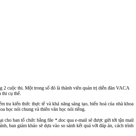
ng 2 cuộc thi. Một trong số đó là thành viên quản trị diễn đàn VACA
thi cụ thể.
ểm tra kiến thức thực tế và khả năng sáng tạo, biến hoá của nhà khoa
khoa học nói chung và thiên văn học nói riêng.
i cho ban tổ chức bằng file *.doc qua e-mail sẽ được gửi tới tận mail
mình, ban giám khảo sẽ dựa vào so sánh kết quả với đáp án, cách trình