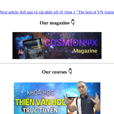
Next article: Kết quả và vài nhận xét về vòng 1 "The best of VN Ast
Our magazine 👇
Our courses 👇