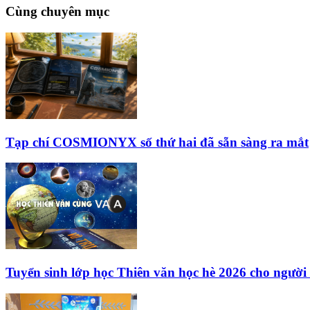
Cùng chuyên mục
Tạp chí COSMIONYX số thứ hai đã sẵn sàng ra mắt
Tuyển sinh lớp học Thiên văn học hè 2026 cho người 