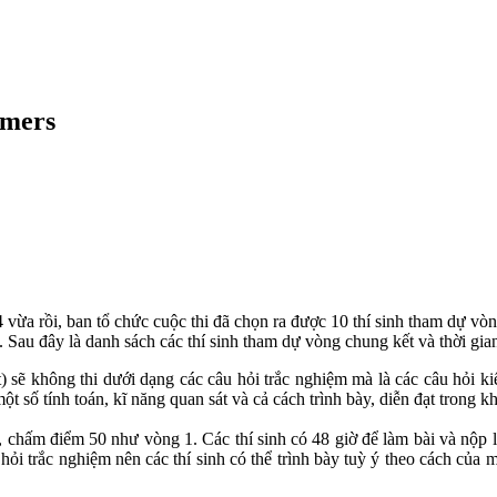
omers
4 vừa rồi, ban tổ chức cuộc thi đã chọn ra được 10 thí sinh tham dự vò
. Sau đây là danh sách các thí sinh tham dự vòng chung kết và thời gian 
 sẽ không thi dưới dạng các câu hỏi trắc nghiệm mà là các câu hỏi ki
một số tính toán, kĩ năng quan sát và cả cách trình bày, diễn đạt trong 
, chấm điểm 50 như vòng 1. Các thí sinh có 48 giờ để làm bài và nộp lạ
hỏi trắc nghiệm nên các thí sinh có thể trình bày tuỳ ý theo cách của 
.