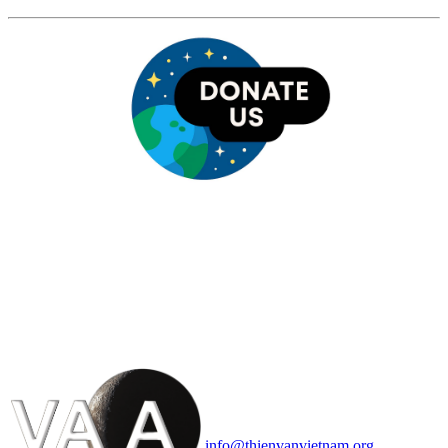
HỘI THIÊN
VĂN VÀ VŨ TRỤ
HỌC VIỆT NAM
Vietnam Astronomy and
Cosmology Association (VACA)
Văn phòng: 90b Khương Đình,
quận Thanh Xuân, Hà Nội
Điện thoại: 091.530.1116; Email:
info@thienvanvietnam.org