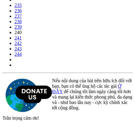
235
236
237
238
239
240
241
242
243
244
Nếu nội dung của bài trên hữu ích đối với
bạn, bạn có thể ủng hộ các tác giả
Ở
ĐÂY
để chúng tôi làm ngày càng tốt hơn
và mang lại kiến thức phong phú, đa dạng
và - như bao lâu nay - cực kỳ chính xác
tới cộng đồng.
Trân trọng cám ơn!