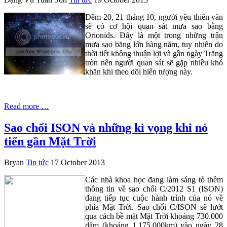
Đêm 20, 21 tháng 10, người yêu thiên văn
sẽ có cơ hội quan sát mưa sao bằng
Orionids. Đây là một trong những trận
mưa sao băng lớn hàng năm, tuy nhiên do
thời tiết không thuận lợi và gần ngày Trăng
tròn nên người quan sát sẽ gặp nhiều khó
khăn khi theo dõi hiên tượng này.
Read more …
Sao chổi ISON và những kì vọng khi nó
tiến gần Mặt Trời
Bryan
Tin tức
17 October 2013
Các nhà khoa học đang làm sáng tỏ thêm
thông tin về sao chổi C/2012 S1 (ISON)
đang tiếp tục cuộc hành trình của nó về
phía Mặt Trời. Sao chổi C/ISON sẽ lướt
qua cách bề mặt Mặt Trời khoảng 730.000
dặm (khoảng 1.175.000km) vào ngày 28