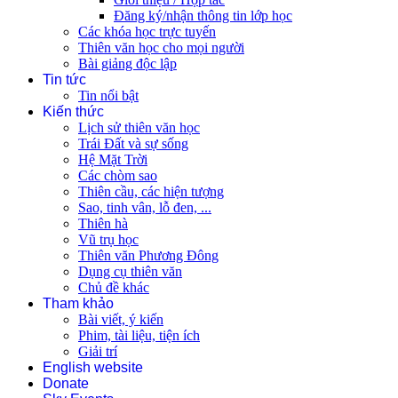
Đăng ký/nhận thông tin lớp học
Các khóa học trực tuyến
Thiên văn học cho mọi người
Bài giảng độc lập
Tin tức
Tin nổi bật
Kiến thức
Lịch sử thiên văn học
Trái Đất và sự sống
Hệ Mặt Trời
Các chòm sao
Thiên cầu, các hiện tượng
Sao, tinh vân, lỗ đen, ...
Thiên hà
Vũ trụ học
Thiên văn Phương Đông
Dụng cụ thiên văn
Chủ đề khác
Tham khảo
Bài viết, ý kiến
Phim, tài liệu, tiện ích
Giải trí
English website
Donate