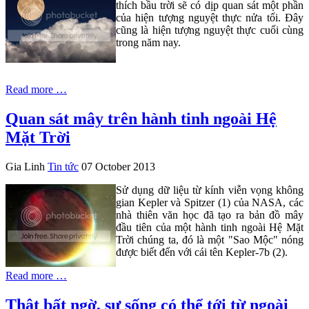
thích bầu trời sẽ có dịp quan sát một phần
của hiện tượng nguyệt thực nửa tối. Đây
cũng là hiện tượng nguyệt thực cuối cùng
trong năm nay.
Read more …
Quan sát mây trên hành tinh ngoài Hệ
Mặt Trời
Gia Linh
Tin tức
07 October 2013
Sử dụng dữ liệu từ kính viễn vọng không
gian Kepler và Spitzer (1) của NASA, các
nhà thiên văn học đã tạo ra bản đồ mây
đầu tiên của một hành tinh ngoài Hệ Mặt
Trời chúng ta, đó là một "Sao Mộc" nóng
được biết đến với cái tên Kepler-7b (2).
Read more …
Thật bất ngờ, sự sống có thể tới từ ngoài