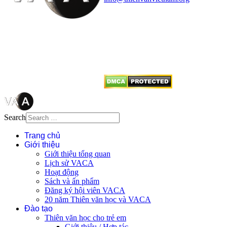
Mọi bài viết tại đây thuộc bản
quyền của VACA, vui lòng ghi rõ
tên tác giả và nguồn trích
dẫn
Thienvanvietnam.org
khi quý
vị tái sử dụng bất cứ nội dung nào
từ website này.
Search
Trang chủ
Giới thiệu
Giới thiệu tổng quan
Lịch sử VACA
Hoạt động
Sách và ấn phẩm
Đăng ký hội viên VACA
20 năm Thiên văn học và VACA
Đào tạo
Thiên văn học cho trẻ em
Giới thiệu / Hợp tác