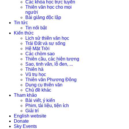
Các khóa học trực tuyến
Thiên văn học cho mọi
người
Bài giảng độc lập
Tin tức
Tin nổi bật
Kiến thức
Lịch sử thiên văn học
Trái Đất và sự sống
Hệ Mặt Trời
Các chòm sao
Thiên cầu, các hiện tượng
Sao, tinh vân, lỗ đen, ...
Thiên hà
Vũ trụ học
Thiên văn Phương Đông
Dụng cụ thiên văn
Chủ đề khác
Tham khảo
Bài viết, ý kiến
Phim, tài liệu, tiện ích
Giải trí
English website
Donate
Sky Events