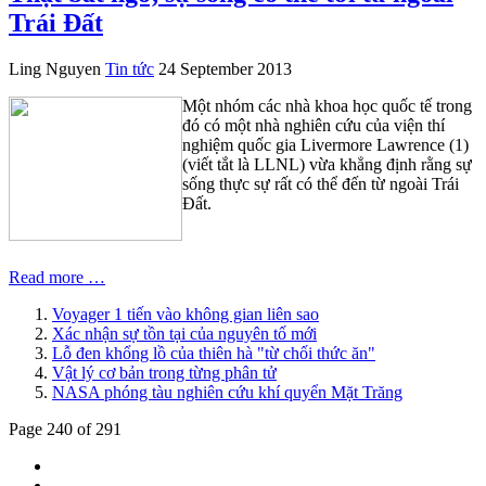
Trái Đất
Ling Nguyen
Tin tức
24 September 2013
Một nhóm các nhà khoa học quốc tế trong
đó có một nhà nghiên cứu của viện thí
nghiệm quốc gia Livermore Lawrence (1)
(viết tắt là LLNL) vừa khẳng định rằng sự
sống thực sự rất có thể đến từ ngoài Trái
Đất.
Read more …
Voyager 1 tiến vào không gian liên sao
Xác nhận sự tồn tại của nguyên tố mới
Lỗ đen khổng lồ của thiên hà "từ chối thức ăn"
Vật lý cơ bản trong từng phân tử
NASA phóng tàu nghiên cứu khí quyển Mặt Trăng
Page 240 of 291