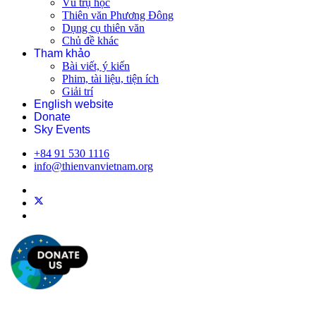
Vũ trụ học
Thiên văn Phương Đông
Dụng cụ thiên văn
Chủ đề khác
Tham khảo
Bài viết, ý kiến
Phim, tài liệu, tiện ích
Giải trí
English website
Donate
Sky Events
+84 91 530 1116
info@thienvanvietnam.org