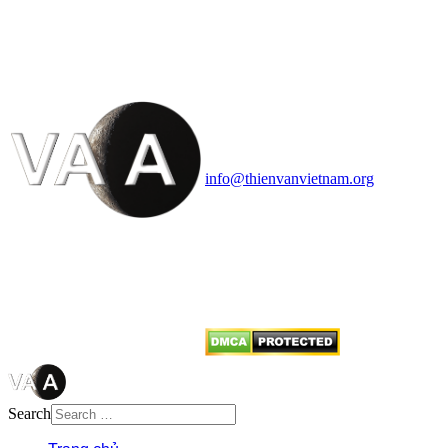
VĂN VÀ VŨ TRỤ
HỌC VIỆT NAM
Vietnam Astronomy and
Cosmology Association (VACA)
Văn phòng: 90b Khương Đình,
quận Thanh Xuân, Hà Nội
Điện thoại: 091.530.1116; Email:
info@thienvanvietnam.org
Mọi bài viết tại đây thuộc bản
quyền của VACA, vui lòng ghi rõ
tên tác giả và nguồn trích
dẫn
Thienvanvietnam.org
khi quý
vị tái sử dụng bất cứ nội dung nào
từ website này.
Search