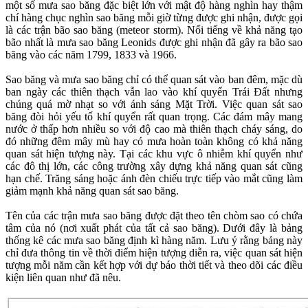
một số mưa sao băng đặc biệt lớn với mật độ hàng nghìn hay thậm
chí hàng chục nghìn sao băng mỗi giờ từng được ghi nhận, được gọi
là các trận bão sao băng (meteor storm). Nổi tiếng về khả năng tạo
bão nhất là mưa sao băng Leonids được ghi nhận đã gây ra bão sao
băng vào các năm 1799, 1833 và 1966.
Sao băng và mưa sao băng chỉ có thể quan sát vào ban đêm, mặc dù
ban ngày các thiên thạch vẫn lao vào khí quyển Trái Đất nhưng
chúng quá mờ nhạt so với ánh sáng Mặt Trời. Việc quan sát sao
băng đòi hỏi yếu tố khí quyển rất quan trọng. Các đám mây mang
nước ở thấp hơn nhiều so với độ cao mà thiên thạch cháy sáng, do
đó những đêm mây mù hay có mưa hoàn toàn không có khả năng
quan sát hiện tượng này. Tại các khu vực ô nhiễm khí quyển như
các đô thị lớn, các công trường xây dựng khả năng quan sát cũng
hạn chế. Trăng sáng hoặc ánh đèn chiếu trực tiếp vào mắt cũng làm
giảm mạnh khả năng quan sát sao băng.
Tên của các trận mưa sao băng được đặt theo tên chòm sao có chứa
tâm của nó (nơi xuất phát của tất cả sao băng). Dưới đây là bảng
thống kê các mưa sao băng định kì hàng năm. Lưu ý rằng bảng này
chỉ đưa thông tin về thời điểm hiện tượng diễn ra, việc quan sát hiện
tượng mỗi năm cần kết hợp với dự báo thời tiết và theo dõi các điều
kiện liên quan như đã nêu.