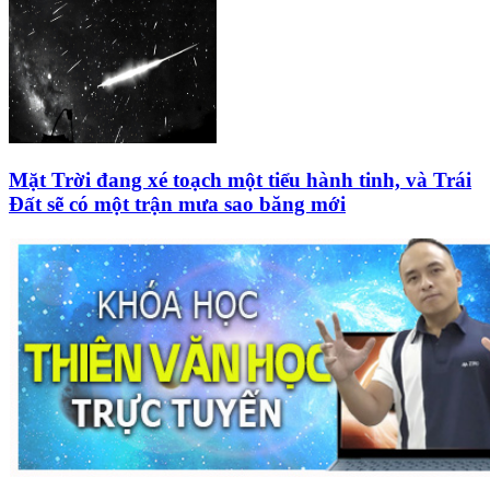
Mặt Trời đang xé toạch một tiểu hành tinh, và Trái
Đất sẽ có một trận mưa sao băng mới