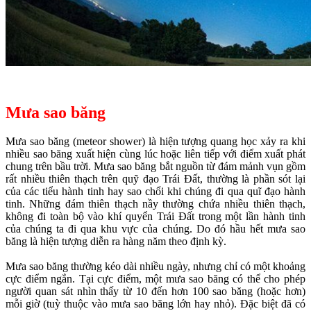
Mưa sao băng
Mưa sao băng (meteor shower) là hiện tượng quang học xảy ra khi
nhiều sao băng xuất hiện cùng lúc hoặc liên tiếp với điểm xuất phát
chung trên bầu trời. Mưa sao băng bắt nguồn từ đám mảnh vụn gồm
rất nhiều thiên thạch trên quỹ đạo Trái Đất, thường là phần sót lại
của các tiểu hành tinh hay sao chổi khi chúng đi qua quĩ đạo hành
tinh. Những đám thiên thạch nầy thường chứa nhiều thiên thạch,
không đi toàn bộ vào khí quyển Trái Đất trong một lần hành tinh
của chúng ta đi qua khu vực của chúng. Do đó hầu hết mưa sao
băng là hiện tượng diễn ra hàng năm theo định kỳ.
Mưa sao băng thường kéo dài nhiều ngày, nhưng chỉ có một khoảng
cực điểm ngắn. Tại cực điểm, một mưa sao băng có thể cho phép
người quan sát nhìn thấy từ 10 đến hơn 100 sao băng (hoặc hơn)
mỗi giờ (tuỳ thuộc vào mưa sao băng lớn hay nhỏ). Đặc biệt đã có