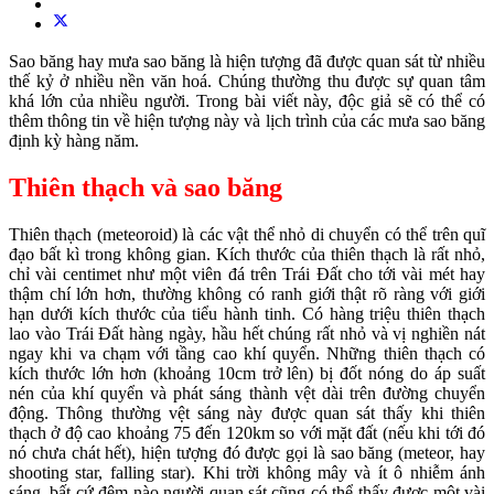
Sao băng hay mưa sao băng là hiện tượng đã được quan sát từ nhiều
thế kỷ ở nhiều nền văn hoá. Chúng thường thu được sự quan tâm
khá lớn của nhiều người. Trong bài viết này, độc giả sẽ có thể có
thêm thông tin về hiện tượng này và lịch trình của các mưa sao băng
định kỳ hàng năm.
Thiên thạch và sao băng
Thiên thạch (meteoroid) là các vật thể nhỏ di chuyển có thể trên quĩ
đạo bất kì trong không gian. Kích thước của thiên thạch là rất nhỏ,
chỉ vài centimet như một viên đá trên Trái Đất cho tới vài mét hay
thậm chí lớn hơn, thường không có ranh giới thật rõ ràng với giới
hạn dưới kích thước của tiểu hành tinh. Có hàng triệu thiên thạch
lao vào Trái Đất hàng ngày, hầu hết chúng rất nhỏ và vị nghiền nát
ngay khi va chạm với tầng cao khí quyển. Những thiên thạch có
kích thước lớn hơn (khoảng 10cm trở lên) bị đốt nóng do áp suất
nén của khí quyển và phát sáng thành vệt dài trên đường chuyển
động. Thông thường vệt sáng này được quan sát thấy khi thiên
thạch ở độ cao khoảng 75 đến 120km so với mặt đất (nếu khi tới đó
nó chưa chát hết), hiện tượng đó được gọi là sao băng (meteor, hay
shooting star, falling star). Khi trời không mây và ít ô nhiễm ánh
sáng, bất cứ đêm nào người quan sát cũng có thể thấy được một vài