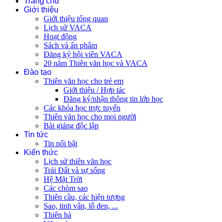
Trang chủ
Giới thiệu
Giới thiệu tổng quan
Lịch sử VACA
Hoạt động
Sách và ấn phẩm
Đăng ký hội viên VACA
20 năm Thiên văn học và VACA
Đào tạo
Thiên văn học cho trẻ em
Giới thiệu / Hợp tác
Đăng ký/nhận thông tin lớp học
Các khóa học trực tuyến
Thiên văn học cho mọi người
Bài giảng độc lập
Tin tức
Tin nổi bật
Kiến thức
Lịch sử thiên văn học
Trái Đất và sự sống
Hệ Mặt Trời
Các chòm sao
Thiên cầu, các hiện tượng
Sao, tinh vân, lỗ đen, ...
Thiên hà