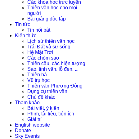
Các khóa học trực tuyến
Thiên văn học cho mọi
người
Bài giảng độc lập
Tin tức
Tin nổi bật
Kiến thức
Lịch sử thiên văn học
Trái Đất và sự sống
Hệ Mặt Trời
Các chòm sao
Thiên cầu, các hiện tượng
Sao, tinh vân, lỗ đen, ...
Thiên hà
Vũ trụ học
Thiên văn Phương Đông
Dụng cụ thiên văn
Chủ đề khác
Tham khảo
Bài viết, ý kiến
Phim, tài liệu, tiện ích
Giải trí
English website
Donate
Sky Events