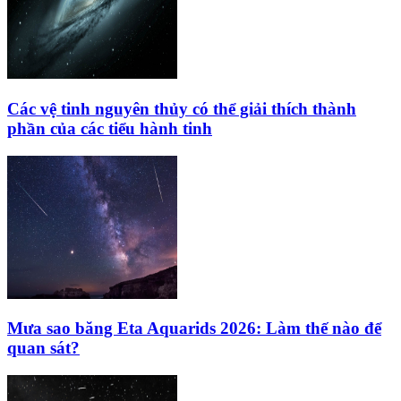
Các vệ tinh nguyên thủy có thể giải thích thành
phần của các tiểu hành tinh
Mưa sao băng Eta Aquarids 2026: Làm thế nào để
quan sát?