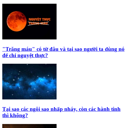
"Trăng máu" có từ đâu và tại sao người ta dùng nó
để chỉ nguyệt thực?
Tại sao các ngôi sao nhấp nháy, còn các hành tinh
thì không?