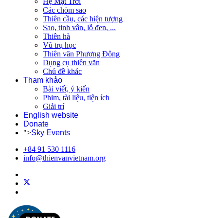
Hệ Mặt Trời
Các chòm sao
Thiên cầu, các hiện tượng
Sao, tinh vân, lỗ đen, ...
Thiên hà
Vũ trụ học
Thiên văn Phương Đông
Dụng cụ thiên văn
Chủ đề khác
Tham khảo
Bài viết, ý kiến
Phim, tài liệu, tiện ích
Giải trí
English website
Donate
">
Sky Events
+84 91 530 1116
info@thienvanvietnam.org