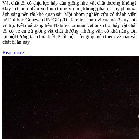
Vật chất tối có chịu lực hấp dẫn giống như vật chất thường không?
Đây là thành phần vô hình trong vũ trụ, không phát ra hay phản xạ
ánh sáng nên rất khó quan sát. Một nhóm nghiên cứu có thành viên
từ Đại học Geneva (UNIGE) đã kiểm tra hành vi của nó ở quy mô
vũ trụ. Kết quả đăng trên Nature Communications cho thấy vật chất
tối có vẻ cư xử giống vật chất thường, nhưng vẫn có khả năng tồn
tại một tương tác chưa biết. Phát hiện này giúp hiểu thêm về loại vật
chất bí ẩn này.
Read more …