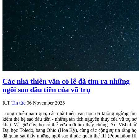
Các nhà thiên văn có lẽ đã tìm ra những
ngôi sao đầu tiên của vũ trụ
R.T
Tin tức
06 November 2025
Trong nhiều năm qua, các nhà thiên văn học đã không ngừng tìm
kiếm thế hệ sao đầu tiên - những tàn tích nguyên thủy của vũ trụ sơ
khai. Và giờ đây, họ có thể vừa mới tìm thấy chúng. Ari Visbal từ
Đại học Toledo, bang Ohio (Hoa Kỳ), cùng các cộng sự tin rằng họ
đã quan sát thấy những ngôi sao thuộc quần thể III (Population III