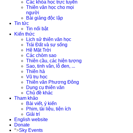
Các khóa học trực tuyến
Thiên văn học cho mọi
người
Bài giảng độc lập
Tin tức
Tin nổi bật
Kiến thức
Lịch sử thiên văn học
Trái Đất và sự sống
Hệ Mặt Trời
Các chòm sao
Thiên cầu, các hiện tượng
Sao, tinh vân, lỗ đen, ...
Thiên hà
Vũ trụ học
Thiên văn Phương Đông
Dụng cụ thiên văn
Chủ đề khác
Tham khảo
Bài viết, ý kiến
Phim, tài liệu, tiện ích
Giải trí
English website
Donate
">
Sky Events