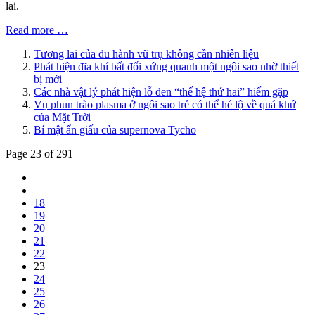
lai.
Read more …
Tương lai của du hành vũ trụ không cần nhiên liệu
Phát hiện đĩa khí bất đối xứng quanh một ngôi sao nhờ thiết
bị mới
Các nhà vật lý phát hiện lỗ đen “thế hệ thứ hai” hiếm gặp
Vụ phun trào plasma ở ngôi sao trẻ có thể hé lộ về quá khứ
của Mặt Trời
Bí mật ẩn giấu của supernova Tycho
Page 23 of 291
18
19
20
21
22
23
24
25
26