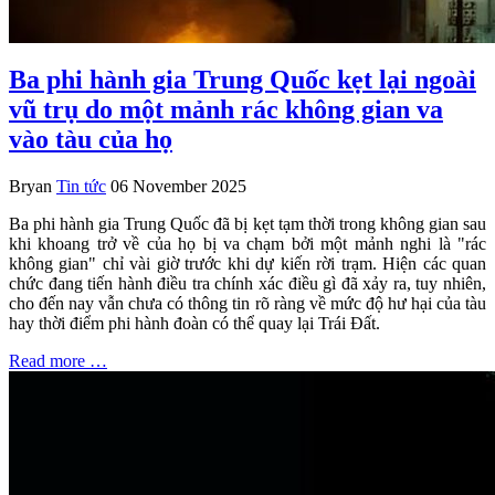
Ba phi hành gia Trung Quốc kẹt lại ngoài
vũ trụ do một mảnh rác không gian va
vào tàu của họ
Bryan
Tin tức
06 November 2025
Ba phi hành gia Trung Quốc đã bị kẹt tạm thời trong không gian sau
khi khoang trở về của họ bị va chạm bởi một mảnh nghi là "rác
không gian" chỉ vài giờ trước khi dự kiến rời trạm. Hiện các quan
chức đang tiến hành điều tra chính xác điều gì đã xảy ra, tuy nhiên,
cho đến nay vẫn chưa có thông tin rõ ràng về mức độ hư hại của tàu
hay thời điểm phi hành đoàn có thể quay lại Trái Đất.
Read more …