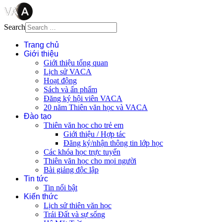
Search
Trang chủ
Giới thiệu
Giới thiệu tổng quan
Lịch sử VACA
Hoạt động
Sách và ấn phẩm
Đăng ký hội viên VACA
20 năm Thiên văn học và VACA
Đào tạo
Thiên văn học cho trẻ em
Giới thiệu / Hợp tác
Đăng ký/nhận thông tin lớp học
Các khóa học trực tuyến
Thiên văn học cho mọi người
Bài giảng độc lập
Tin tức
Tin nổi bật
Kiến thức
Lịch sử thiên văn học
Trái Đất và sự sống