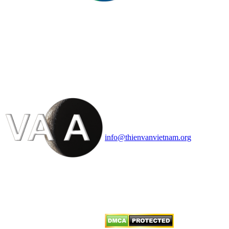
HỘI THIÊN
VĂN VÀ VŨ TRỤ
HỌC VIỆT NAM
Vietnam Astronomy and
Cosmology Association (VACA)
Văn phòng: 90b Khương Đình,
quận Thanh Xuân, Hà Nội
Điện thoại: 091.530.1116; Email:
info@thienvanvietnam.org
Mọi bài viết tại đây thuộc bản
quyền của VACA, vui lòng ghi rõ
tên tác giả và nguồn trích
dẫn
Thienvanvietnam.org
khi quý
vị tái sử dụng bất cứ nội dung nào
từ website này.