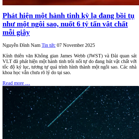
Phát hiện một hành tinh kỳ lạ đang bồi tụ
như một ngôi sao, nuốt 6 tỷ tấn vật chất
mỗi giây
Nguyễn Đình Nam
Tin tức
07 November 2025
Kính thiên văn Không gian James Webb (JWST) và Đài quan sát
VLT đã phát hiện một hành tinh trôi nổi tự do đang hút vật chất với
tốc độ kỷ lục, tương tự quá trình hình thành một ngôi sao. Các nhà
khoa học vẫn chưa rõ lý do tại sao.
Read more …